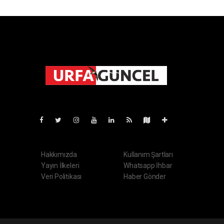
Pro-0.117
Hakkımızda
Kullanım Şartları
Yayın İlkeleri
Whatsapp İhbar
Veri Politikası
Haber Gönder