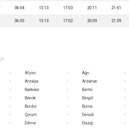
7
06:04
13:13
17:03
20:11
21:41
8
06:05
13:13
17:02
20:09
21:39
çin
Afyon
Ağrı
Antalya
Ardahan
Balıkesir
Bartın
Bilecik
Bingöl
Burdur
Bursa
Çorum
Denizli
Edirne
Elazığ