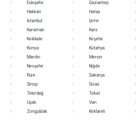
Eskişehir
Gaziantep
Hakkari
Hatay
İstanbul
İzmir
Karaman
Kars
Kırıkkale
Kırşehir
Konya
Kütahya
Mardin
Mersin
Nevşehir
Niğde
Rize
Sakarya
Sinop
Sivas
Tekirdağ
Tokat
Uşak
Van
Zonguldak
Kırklareli