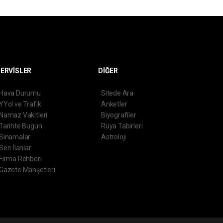
ERVİSLER
DİĞER
Hava Durumu
Sitede Ara
YYol ve Trafik
Anketler
Namaz Vakitleri
Biyografiler
Tarihte Bugün
Rüya Tabirleri
Sinamalar
Astroloji
Seri İlanlar
Firma Rehberi
Gazete Manşetleri