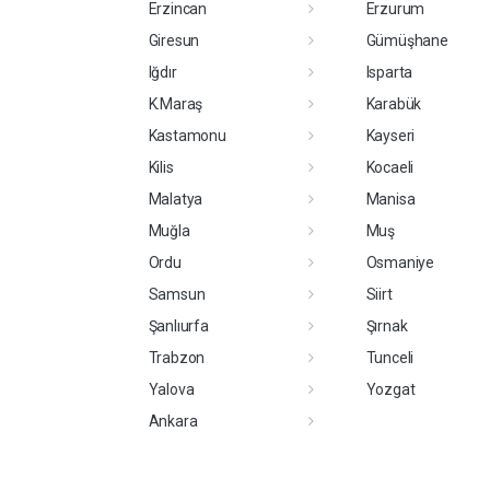
Erzincan
Erzurum
Giresun
Gümüşhane
Iğdır
Isparta
K.Maraş
Karabük
Kastamonu
Kayseri
Kilis
Kocaeli
Malatya
Manisa
Muğla
Muş
Ordu
Osmaniye
Samsun
Siirt
Şanlıurfa
Şırnak
Trabzon
Tunceli
Yalova
Yozgat
Ankara