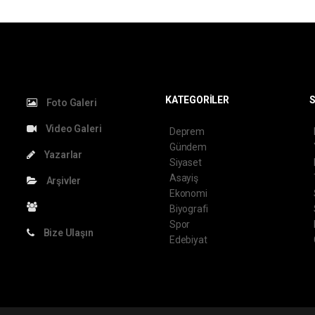
KATEGORİLER
S
Foto Galeri
Video Galeri
Deprem
Gündem
Yazarlar
Siyaset
Asayiş
Arşivler
Ekonomi
Biyografi
Spor
Bize Ulaşın
Edebiyat