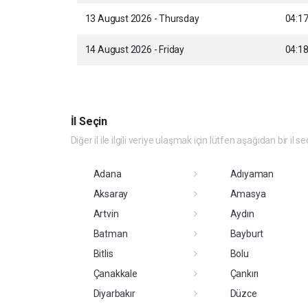
13 August 2026 - Thursday
04:1
14 August 2026 - Friday
04:1
İl Seçin
Diğer il ile ilgili veriye ulaşmak için lütfen aşağıdan bir il se
Adana
Adıyaman
Aksaray
Amasya
Artvin
Aydın
Batman
Bayburt
Bitlis
Bolu
Çanakkale
Çankırı
Diyarbakır
Düzce