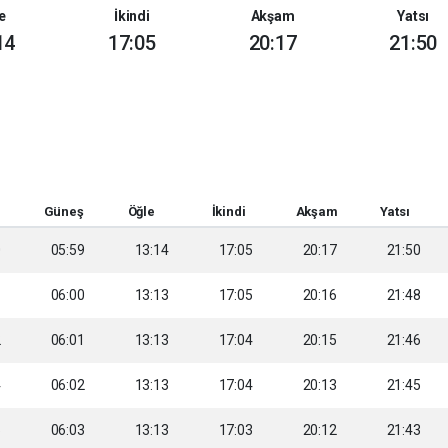
e
İkindi
Akşam
Yatsı
14
17:05
20:17
21:50
Güneş
Öğle
İkindi
Akşam
Yatsı
0
05:59
13:14
17:05
20:17
21:50
1
06:00
13:13
17:05
20:16
21:48
2
06:01
13:13
17:04
20:15
21:46
4
06:02
13:13
17:04
20:13
21:45
5
06:03
13:13
17:03
20:12
21:43