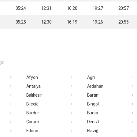
6
05:24
12:31
16:20
19:27
20:57
8
05:25
12:30
16:19
19:26
20:55
çin
Afyon
Ağrı
Antalya
Ardahan
Balıkesir
Bartın
Bilecik
Bingöl
Burdur
Bursa
Çorum
Denizli
Edirne
Elazığ