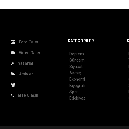
KATEGORİLER
S
Foto Galeri
Video Galeri
Deprem
Gündem
Yazarlar
Siyaset
Asayiş
Arşivler
Ekonomi
Biyografi
Spor
Bize Ulaşın
Edebiyat