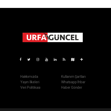
Pro-0.149
Hakkımızda
Kullanım Şartları
Yayın İlkeleri
Whatsapp İhbar
Veri Politikası
Haber Gönder