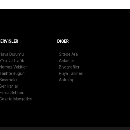
ERVİSLER
DİĞER
Hava Durumu
Sitede Ara
YYol ve Trafik
Anketler
Namaz Vakitleri
Biyografiler
Tarihte Bugün
Rüya Tabirleri
Sinamalar
Astroloji
Seri İlanlar
Firma Rehberi
Gazete Manşetleri