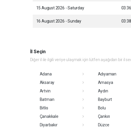
15 August 2026 - Saturday
03:3
16 August 2026 - Sunday
03:3
İl Seçin
Diğer il ile ilgili veriye ulaşmak için lütfen aşağıdan bir il se
Adana
Adıyaman
Aksaray
Amasya
Artvin
Aydın
Batman
Bayburt
Bitlis
Bolu
Çanakkale
Çankırı
Diyarbakır
Düzce