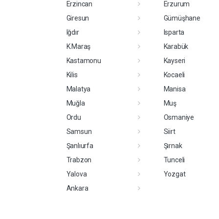
Erzincan
Erzurum
Giresun
Gümüşhane
Iğdır
Isparta
K.Maraş
Karabük
Kastamonu
Kayseri
Kilis
Kocaeli
Malatya
Manisa
Muğla
Muş
Ordu
Osmaniye
Samsun
Siirt
Şanlıurfa
Şırnak
Trabzon
Tunceli
Yalova
Yozgat
Ankara