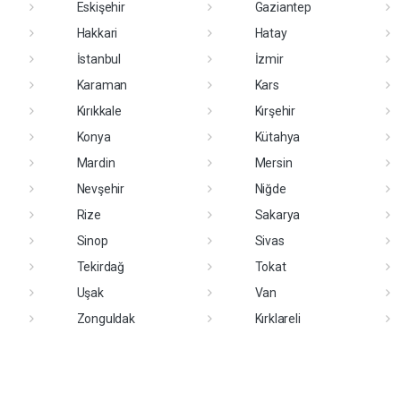
Eskişehir
Gaziantep
Hakkari
Hatay
İstanbul
İzmir
Karaman
Kars
Kırıkkale
Kırşehir
Konya
Kütahya
Mardin
Mersin
Nevşehir
Niğde
Rize
Sakarya
Sinop
Sivas
Tekirdağ
Tokat
Uşak
Van
Zonguldak
Kırklareli