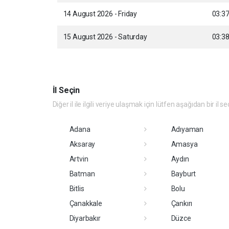
14 August 2026 - Friday
03:3
15 August 2026 - Saturday
03:3
İl Seçin
Diğer il ile ilgili veriye ulaşmak için lütfen aşağıdan bir il se
Adana
Adıyaman
Aksaray
Amasya
Artvin
Aydın
Batman
Bayburt
Bitlis
Bolu
Çanakkale
Çankırı
Diyarbakır
Düzce