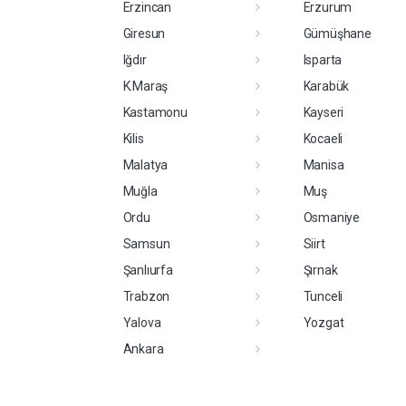
Erzincan
Erzurum
Giresun
Gümüşhane
Iğdır
Isparta
K.Maraş
Karabük
Kastamonu
Kayseri
Kilis
Kocaeli
Malatya
Manisa
Muğla
Muş
Ordu
Osmaniye
Samsun
Siirt
Şanlıurfa
Şırnak
Trabzon
Tunceli
Yalova
Yozgat
Ankara