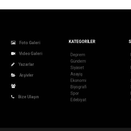
KATEGORİLER
S
Foto Galeri
Video Galeri
Deprem
Gündem
Yazarlar
Siyaset
Asayiş
Arşivler
Ekonomi
Biyografi
Spor
Bize Ulaşın
Edebiyat