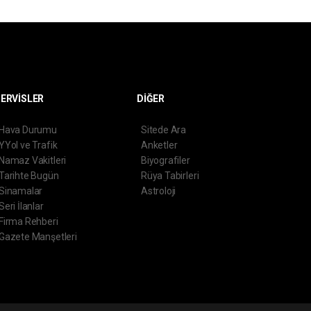
ERVİSLER
DİĞER
Hava Durumu
Sitede Ara
YYol ve Trafik
Anketler
Namaz Vakitleri
Biyografiler
Tarihte Bugün
Rüya Tabirleri
Sinamalar
Astroloji
Seri İlanlar
Firma Rehberi
Gazete Manşetleri