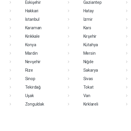
Eskişehir
Gaziantep
Hakkari
Hatay
İstanbul
İzmir
Karaman
Kars
Kırıkkale
Kırşehir
Konya
Kütahya
Mardin
Mersin
Nevşehir
Niğde
Rize
Sakarya
Sinop
Sivas
Tekirdağ
Tokat
Uşak
Van
Zonguldak
Kırklareli