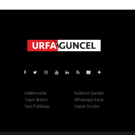
Pro-0.148
Hakkımızda
Kullanım Şartları
Yayın İlkeleri
Whatsapp İhbar
Veri Politikası
Haber Gönder