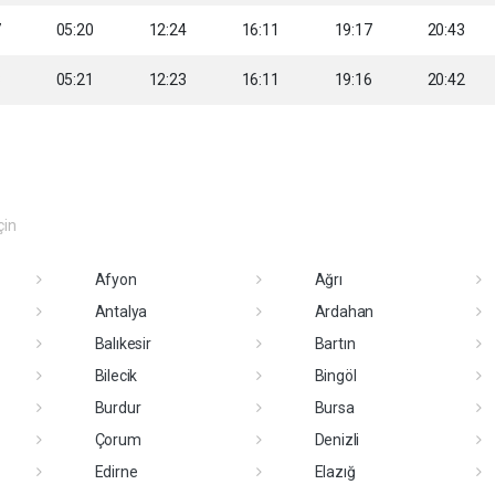
7
05:20
12:24
16:11
19:17
20:43
8
05:21
12:23
16:11
19:16
20:42
çin
Afyon
Ağrı
Antalya
Ardahan
Balıkesir
Bartın
Bilecik
Bingöl
Burdur
Bursa
Çorum
Denizli
Edirne
Elazığ