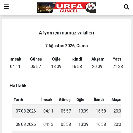
Afyon
için namaz vakitleri
7 Ağustos 2026, Cuma
İmsak
Güneş
Öğle
İkindi
Akşam
Yatsı
04:11
05:57
13:09
16:58
20:09
21:38
Haftalık
Tarih
İmsak
Güneş
Öğle
İkindi
Akşam
Ya
07.08.2026
04:11
05:57
13:09
16:58
20:09
2
08.08.2026
04:13
05:58
13:09
16:58
20:08
2