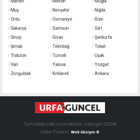
Mardin
Mersin
Muğla
Muş
Nevşehir
Niğde
Ordu
Osmaniye
Rize
Sakarya
Samsun
Siirt
Sinop
Sivas
Şanlıurfa
Şırnak
Tekirdağ
Tokat
Trabzon
Tunceli
Uşak
Van
Yalova
Yozgat
Zonguldak
Kırklareli
Ankara
haber paketi
haber scripti
haber yazılımı
Tüm hakları saklı tutulmaktadır. Copyright 2026©
Haber Yazılımı :
Web Aksiyon ®