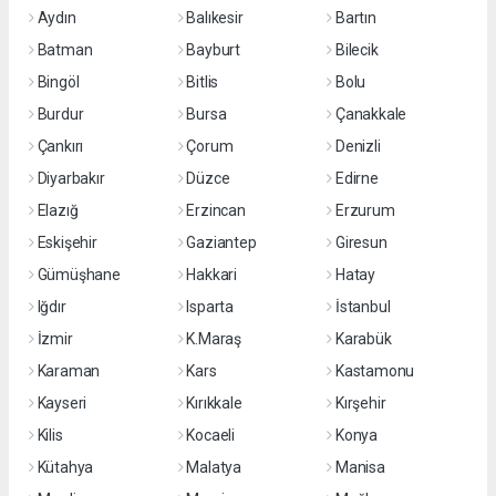
Aydın
Balıkesir
Bartın
Batman
Bayburt
Bilecik
Bingöl
Bitlis
Bolu
Burdur
Bursa
Çanakkale
Çankırı
Çorum
Denizli
Diyarbakır
Düzce
Edirne
Elazığ
Erzincan
Erzurum
Eskişehir
Gaziantep
Giresun
Gümüşhane
Hakkari
Hatay
Iğdır
Isparta
İstanbul
İzmir
K.Maraş
Karabük
Karaman
Kars
Kastamonu
Kayseri
Kırıkkale
Kırşehir
Kilis
Kocaeli
Konya
Kütahya
Malatya
Manisa