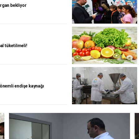
organ bekliyor
bal tüketilmeli!
o önemli endişe kaynağı