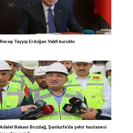
Recep Tayyip Erdoğan Vakfı kuruldu
Adalet Bakanı Bozdağ, Şanlıurfa’da şehir hastanesi