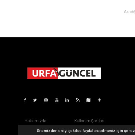
Aradığ
Pro-0.046
Hakkımızda
Kullanım Şartları
Yayın İlkeleri
Whatsapp İhbar
Sitemizden en iyi şekilde faydalanabilmeniz için çerezl
Veri Politikası
Haber Gönder