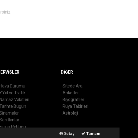
rsiniz.
ERVİSLER
DİĞER
Hava Durumu
Sitede Ara
YYol ve Trafik
Anketler
Namaz Vakitleri
Biyografiler
Tarihte Bugün
Rüya Tabirleri
Sinamalar
Astroloji
Seri İlanlar
Firma Rehberi
Gazete Manşetleri
Detay
Tamam