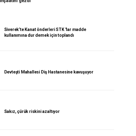
inşaatını gezdi
Siverek’te Kanat önderleri STK 'lar madde
kullanımına dur demek için toplandı
Devteşti Mahallesi Diş Hastanesine kavuşuyor
Sakız, çürük riskini azaltıyor