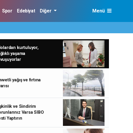
Spor
Edebiyat
Diğer
Menü
lolardan kurtuluyor,
ğlıklı yaşama
vuşuyorlar
vvetli yağış ve fırtına
arısı
şkinlik ve Sindirim
runlarınız Varsa SIBO
sti Yaptırın
Harran Üniversitesi Dr.Neriman Sıla Koç, Sicak Ha