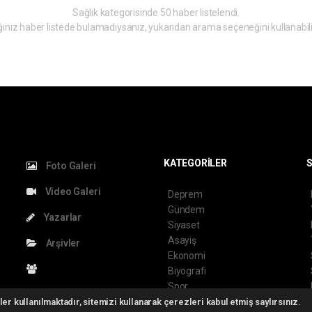
Sağlık kategorisinde 50 haber listelendi.
ınız haber listede bulamadıysanız, yukarıdan arama seçeneğini kullanabili
KATEGORİLER
S
Foto Galeri
Video Galeri
Deprem
Gündem
Yazarlar
Siyaset
Asayiş
Arşivler
Ekonomi
Biyografi
Spor
Bize Ulaşın
Edebiyat
er kullanılmaktadır, sitemizi kullanarak çerezleri kabul etmiş saylırsınız.