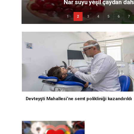
Maymun çiçeği virüsü nedir v
1
2
3
4
5
6
7
Devteyşti Mahallesi’ne semt polikliniği kazandırıldı