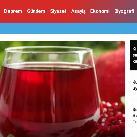
Deprem
Gündem
Siyaset
Asayiş
Ekonomi
Biyografi
Ki
sa
ka
Ku
uy
Şi
So
Te