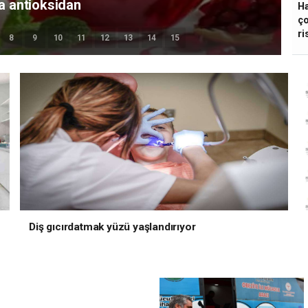
e nasıl bulaşır?
Ha
ço
ri
8
9
10
11
12
13
14
15
Diş gıcırdatmak yüzü yaşlandırıyor