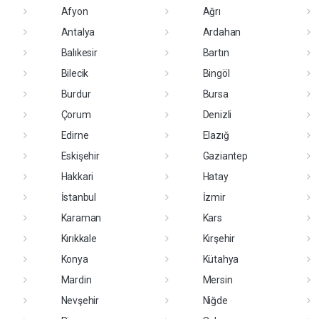
Afyon
Ağrı
Antalya
Ardahan
Balıkesir
Bartın
Bilecik
Bingöl
Burdur
Bursa
Çorum
Denizli
Edirne
Elazığ
Eskişehir
Gaziantep
Hakkari
Hatay
İstanbul
İzmir
Karaman
Kars
Kırıkkale
Kırşehir
Konya
Kütahya
Mardin
Mersin
Nevşehir
Niğde