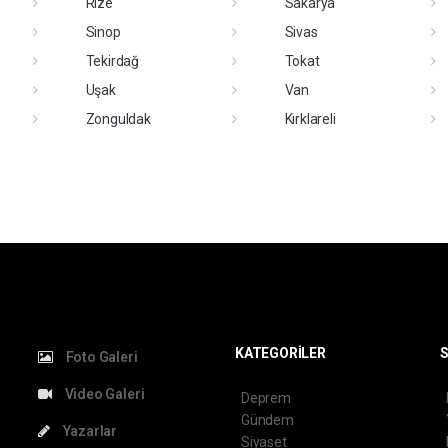
Rize
Sakarya
Sinop
Sivas
Tekirdağ
Tokat
Uşak
Van
Zonguldak
Kırklareli
KATEGORİLER
S
Foto Galeri
Video Galeri
Deprem
Gündem
Yazarlar
Siyaset