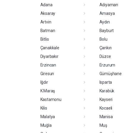
Adana
Adıyaman
Aksaray
Amasya
Artvin
Aydın
Batman
Bayburt
Bitlis
Bolu
Çanakkale
Çankırı
Diyarbakır
Düzce
Erzincan
Erzurum
Giresun
Gümüşhane
Iğdır
Isparta
K.Maraş
Karabük
Kastamonu
Kayseri
Kilis
Kocaeli
Malatya
Manisa
Muğla
Muş