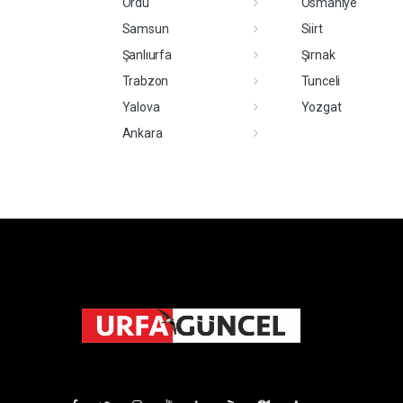
Ordu
Osmaniye
Samsun
Siirt
Şanlıurfa
Şırnak
Trabzon
Tunceli
Yalova
Yozgat
Ankara
Pro-0.032