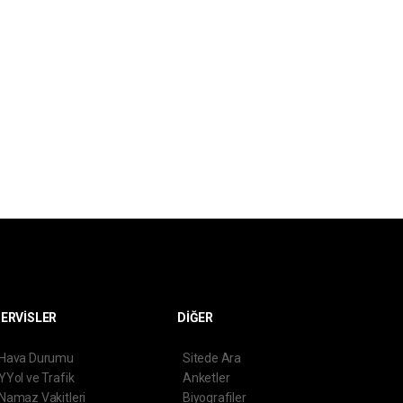
ERVİSLER
DİĞER
Hava Durumu
Sitede Ara
YYol ve Trafik
Anketler
Namaz Vakitleri
Biyografiler