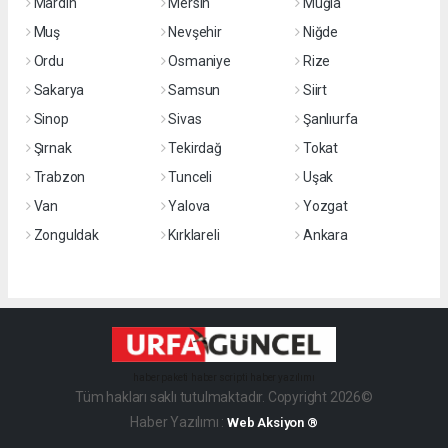
Mardin
Mersin
Muğla
Muş
Nevşehir
Niğde
Ordu
Osmaniye
Rize
Sakarya
Samsun
Siirt
Sinop
Sivas
Şanlıurfa
Şırnak
Tekirdağ
Tokat
Trabzon
Tunceli
Uşak
Van
Yalova
Yozgat
Zonguldak
Kırklareli
Ankara
haber paketi
haber scripti
haber yazılımı
Tüm hakları saklı tutulmaktadır. Copyright 2026©
Haber Yazılımı :
Web Aksiyon ®