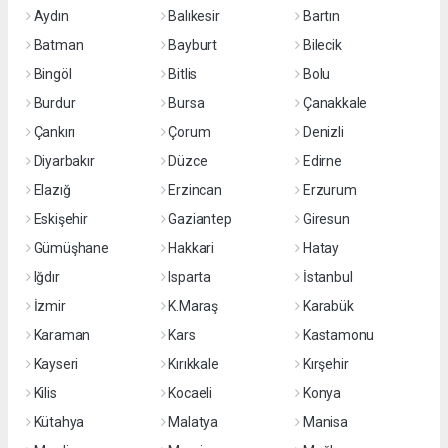
Aydın
Balıkesir
Bartın
Batman
Bayburt
Bilecik
Bingöl
Bitlis
Bolu
Burdur
Bursa
Çanakkale
Çankırı
Çorum
Denizli
Diyarbakır
Düzce
Edirne
Elazığ
Erzincan
Erzurum
Eskişehir
Gaziantep
Giresun
Gümüşhane
Hakkari
Hatay
Iğdır
Isparta
İstanbul
İzmir
K.Maraş
Karabük
Karaman
Kars
Kastamonu
Kayseri
Kırıkkale
Kırşehir
Kilis
Kocaeli
Konya
Kütahya
Malatya
Manisa