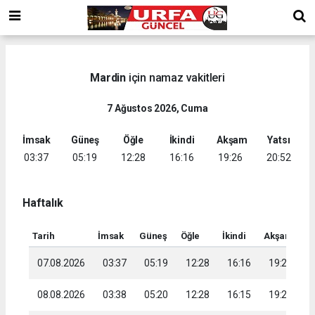
Mardin
için namaz vakitleri
7 Ağustos 2026, Cuma
İmsak
Güneş
Öğle
İkindi
Akşam
Yatsı
03:37
05:19
12:28
16:16
19:26
20:52
Haftalık
Tarih
İmsak
Güneş
Öğle
İkindi
Akşam
Ya
07.08.2026
03:37
05:19
12:28
16:16
19:26
2
08.08.2026
03:38
05:20
12:28
16:15
19:25
2