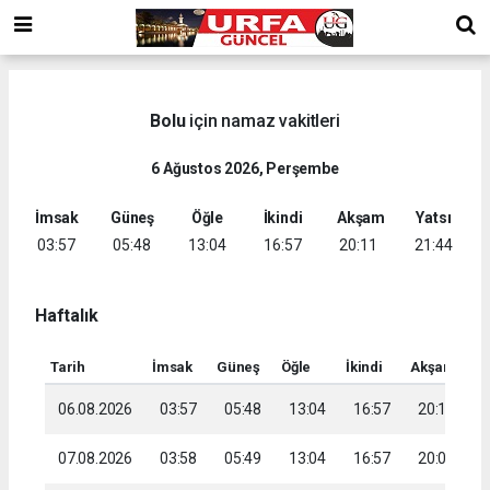
Bolu
için namaz vakitleri
6 Ağustos 2026, Perşembe
İmsak
Güneş
Öğle
İkindi
Akşam
Yatsı
03:57
05:48
13:04
16:57
20:11
21:44
Haftalık
Tarih
İmsak
Güneş
Öğle
İkindi
Akşam
Ya
06.08.2026
03:57
05:48
13:04
16:57
20:11
2
07.08.2026
03:58
05:49
13:04
16:57
20:09
2