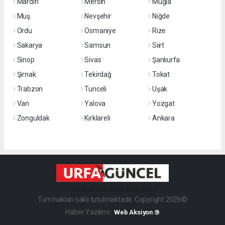
Mardin
Mersin
Muğla
Muş
Nevşehir
Niğde
Ordu
Osmaniye
Rize
Sakarya
Samsun
Siirt
Sinop
Sivas
Şanlıurfa
Şırnak
Tekirdağ
Tokat
Trabzon
Tunceli
Uşak
Van
Yalova
Yozgat
Zonguldak
Kırklareli
Ankara
haber paketi
haber scripti
haber yazılımı
Tüm hakları saklı tutulmaktadır. Copyright 2026©
Haber Yazılımı :
Web Aksiyon ®