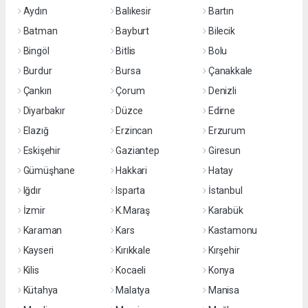
Aydın
Balıkesir
Bartın
Batman
Bayburt
Bilecik
Bingöl
Bitlis
Bolu
Burdur
Bursa
Çanakkale
Çankırı
Çorum
Denizli
Diyarbakır
Düzce
Edirne
Elazığ
Erzincan
Erzurum
Eskişehir
Gaziantep
Giresun
Gümüşhane
Hakkari
Hatay
Iğdır
Isparta
İstanbul
İzmir
K.Maraş
Karabük
Karaman
Kars
Kastamonu
Kayseri
Kırıkkale
Kırşehir
Kilis
Kocaeli
Konya
Kütahya
Malatya
Manisa