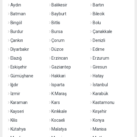
Aydın
Balıkesir
Bartın
Batman
Bayburt
Bilecik
Bingöl
Bitlis
Bolu
Burdur
Bursa
Çanakkale
Çankırı
Çorum
Denizli
Diyarbakır
Düzce
Edirne
Elazığ
Erzincan
Erzurum
Eskişehir
Gaziantep
Giresun
Gümüşhane
Hakkari
Hatay
Iğdır
Isparta
İstanbul
İzmir
K.Maraş
Karabük
Karaman
Kars
Kastamonu
Kayseri
Kırıkkale
Kırşehir
Kilis
Kocaeli
Konya
Kütahya
Malatya
Manisa