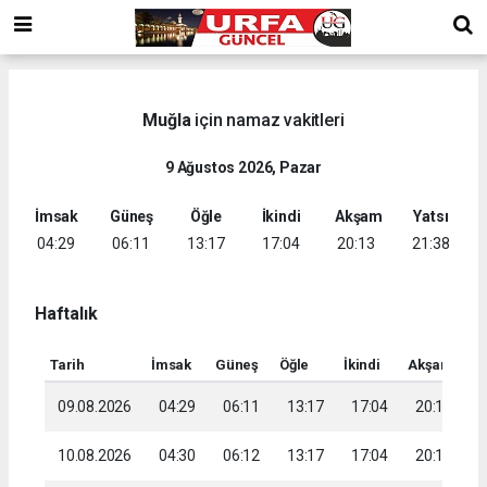
Muğla
için namaz vakitleri
9 Ağustos 2026, Pazar
İmsak
Güneş
Öğle
İkindi
Akşam
Yatsı
04:29
06:11
13:17
17:04
20:13
21:38
Haftalık
Tarih
İmsak
Güneş
Öğle
İkindi
Akşam
Ya
09.08.2026
04:29
06:11
13:17
17:04
20:13
2
10.08.2026
04:30
06:12
13:17
17:04
20:12
2