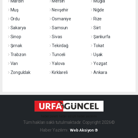
Mardin
Mersin
Muğla
Muş
Nevşehir
Niğde
Ordu
Osmaniye
Rize
Sakarya
Samsun
Siirt
Sinop
Sivas
Şanlıurfa
Şırnak
Tekirdağ
Tokat
Trabzon
Tunceli
Uşak
Van
Yalova
Yozgat
Zonguldak
Kırklareli
Ankara
haber paketi
haber scripti
haber yazılımı
Tüm hakları saklı tutulmaktadır. Copyright 2026©
Haber Yazılımı :
Web Aksiyon ®