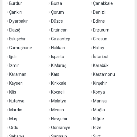
Burdur
Bursa
Çanakkale
Çankırı
Çorum
Denizli
Diyarbakır
Düzce
Edirne
Elazığ
Erzincan
Erzurum
Eskişehir
Gaziantep
Giresun
Gümüşhane
Hakkari
Hatay
Iğdır
Isparta
İstanbul
İzmir
K.Maraş
Karabük
Karaman
Kars
Kastamonu
Kayseri
Kırıkkale
Kırşehir
Kilis
Kocaeli
Konya
Kütahya
Malatya
Manisa
Mardin
Mersin
Muğla
Muş
Nevşehir
Niğde
Ordu
Osmaniye
Rize
Sakarya
Samsun
Siirt