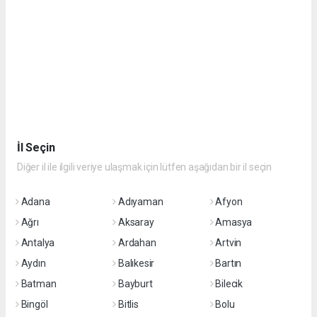
İl Seçin
Diğer il ile ilgili veriye ulaşmak için lütfen aşağıdan bir il seçin
Adana
Adıyaman
Afyon
Ağrı
Aksaray
Amasya
Antalya
Ardahan
Artvin
Aydın
Balıkesir
Bartın
Batman
Bayburt
Bilecik
Bingöl
Bitlis
Bolu