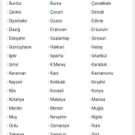
Burdur
Bursa
Çanakkale
Çankırı
Çorum
Denizli
Diyarbakır
Düzce
Edirne
Elazığ
Erzincan
Erzurum
Eskişehir
Gaziantep
Giresun
Gümüşhane
Hakkari
Hatay
Iğdır
Isparta
İstanbul
İzmir
K.Maraş
Karabük
Karaman
Kars
Kastamonu
Kayseri
Kırıkkale
Kırşehir
Kilis
Kocaeli
Konya
Kütahya
Malatya
Manisa
Mardin
Mersin
Muğla
Muş
Nevşehir
Niğde
Ordu
Osmaniye
Rize
Sakarya
Samsun
Siirt