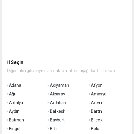
İl Seçin
Diğer il ile ilgili veriye ulaşmak için lütfen aşağıdan bir il seçin
Adana
Adıyaman
Afyon
Ağrı
Aksaray
Amasya
Antalya
Ardahan
Artvin
Aydın
Balıkesir
Bartın
Batman
Bayburt
Bilecik
Bingöl
Bitlis
Bolu