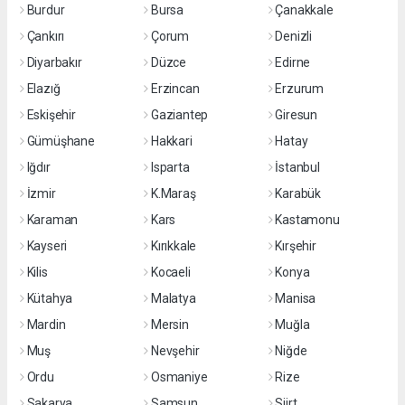
Burdur
Bursa
Çanakkale
Çankırı
Çorum
Denizli
Diyarbakır
Düzce
Edirne
Elazığ
Erzincan
Erzurum
Eskişehir
Gaziantep
Giresun
Gümüşhane
Hakkari
Hatay
Iğdır
Isparta
İstanbul
İzmir
K.Maraş
Karabük
Karaman
Kars
Kastamonu
Kayseri
Kırıkkale
Kırşehir
Kilis
Kocaeli
Konya
Kütahya
Malatya
Manisa
Mardin
Mersin
Muğla
Muş
Nevşehir
Niğde
Ordu
Osmaniye
Rize
Sakarya
Samsun
Siirt