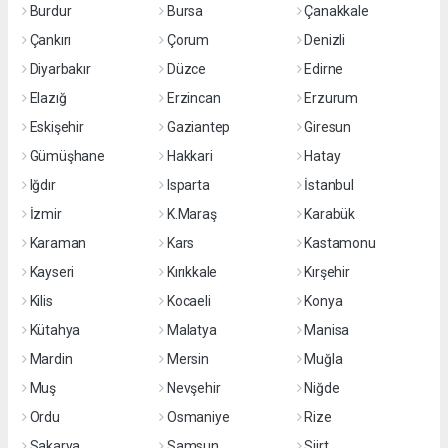
Burdur
Bursa
Çanakkale
Çankırı
Çorum
Denizli
Diyarbakır
Düzce
Edirne
Elazığ
Erzincan
Erzurum
Eskişehir
Gaziantep
Giresun
Gümüşhane
Hakkari
Hatay
Iğdır
Isparta
İstanbul
İzmir
K.Maraş
Karabük
Karaman
Kars
Kastamonu
Kayseri
Kırıkkale
Kırşehir
Kilis
Kocaeli
Konya
Kütahya
Malatya
Manisa
Mardin
Mersin
Muğla
Muş
Nevşehir
Niğde
Ordu
Osmaniye
Rize
Sakarya
Samsun
Siirt