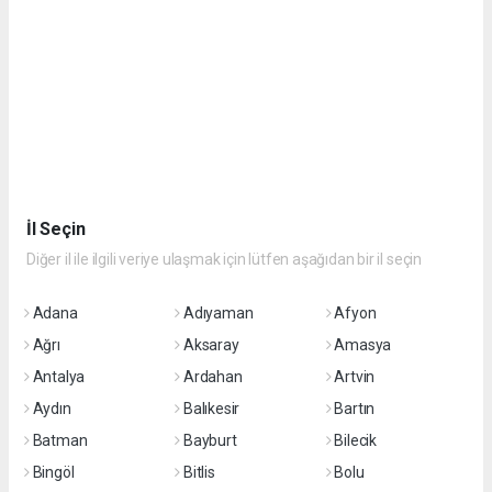
İl Seçin
Diğer il ile ilgili veriye ulaşmak için lütfen aşağıdan bir il seçin
Adana
Adıyaman
Afyon
Ağrı
Aksaray
Amasya
Antalya
Ardahan
Artvin
Aydın
Balıkesir
Bartın
Batman
Bayburt
Bilecik
Bingöl
Bitlis
Bolu