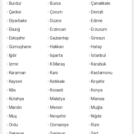
Burdur
Bursa
Çanakkale
Çankırı
Çorum
Denizli
Diyarbakır
Düzce
Edirne
Elazığ
Erzincan
Erzurum
Eskişehir
Gaziantep
Giresun
Gümüşhane
Hakkari
Hatay
Iğdır
Isparta
İstanbul
İzmir
K.Maraş
Karabük
Karaman
Kars
Kastamonu
Kayseri
Kırıkkale
Kırşehir
Kilis
Kocaeli
Konya
Kütahya
Malatya
Manisa
Mardin
Mersin
Muğla
Muş
Nevşehir
Niğde
Ordu
Osmaniye
Rize
Sakarya
Samsun
Siirt