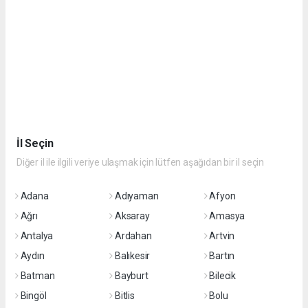
İl Seçin
Diğer il ile ilgili veriye ulaşmak için lütfen aşağıdan bir il seçin
Adana
Adıyaman
Afyon
Ağrı
Aksaray
Amasya
Antalya
Ardahan
Artvin
Aydın
Balıkesir
Bartın
Batman
Bayburt
Bilecik
Bingöl
Bitlis
Bolu