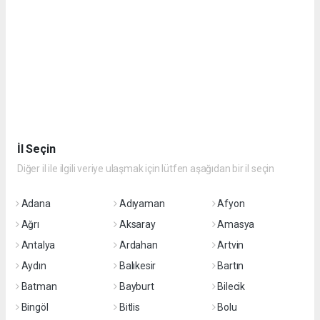
İl Seçin
Diğer il ile ilgili veriye ulaşmak için lütfen aşağıdan bir il seçin
Adana
Adıyaman
Afyon
Ağrı
Aksaray
Amasya
Antalya
Ardahan
Artvin
Aydın
Balıkesir
Bartın
Batman
Bayburt
Bilecik
Bingöl
Bitlis
Bolu