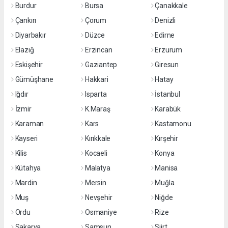
Burdur
Bursa
Çanakkale
Çankırı
Çorum
Denizli
Diyarbakır
Düzce
Edirne
Elazığ
Erzincan
Erzurum
Eskişehir
Gaziantep
Giresun
Gümüşhane
Hakkari
Hatay
Iğdır
Isparta
İstanbul
İzmir
K.Maraş
Karabük
Karaman
Kars
Kastamonu
Kayseri
Kırıkkale
Kırşehir
Kilis
Kocaeli
Konya
Kütahya
Malatya
Manisa
Mardin
Mersin
Muğla
Muş
Nevşehir
Niğde
Ordu
Osmaniye
Rize
Sakarya
Samsun
Siirt