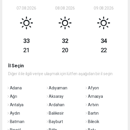
07.08.2026
08.08.2026
09.08.2026
33
32
34
21
20
22
İl Seçin
Diğer il ile ilgili veriye ulaşmak için lütfen aşağıdan bir il seçin
Adana
Adıyaman
Afyon
Ağrı
Aksaray
Amasya
Antalya
Ardahan
Artvin
Aydın
Balıkesir
Bartın
Batman
Bayburt
Bilecik