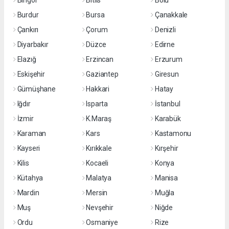
Bingöl
Bitlis
Bolu
Burdur
Bursa
Çanakkale
Çankırı
Çorum
Denizli
Diyarbakır
Düzce
Edirne
Elazığ
Erzincan
Erzurum
Eskişehir
Gaziantep
Giresun
Gümüşhane
Hakkari
Hatay
Iğdır
Isparta
İstanbul
İzmir
K.Maraş
Karabük
Karaman
Kars
Kastamonu
Kayseri
Kırıkkale
Kırşehir
Kilis
Kocaeli
Konya
Kütahya
Malatya
Manisa
Mardin
Mersin
Muğla
Muş
Nevşehir
Niğde
Ordu
Osmaniye
Rize