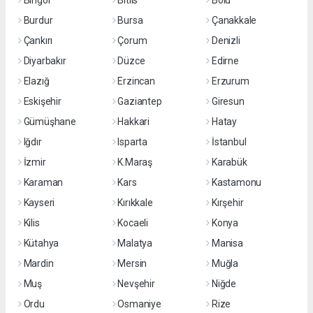
Bingöl
Bitlis
Bolu
Burdur
Bursa
Çanakkale
Çankırı
Çorum
Denizli
Diyarbakır
Düzce
Edirne
Elazığ
Erzincan
Erzurum
Eskişehir
Gaziantep
Giresun
Gümüşhane
Hakkari
Hatay
Iğdır
Isparta
İstanbul
İzmir
K.Maraş
Karabük
Karaman
Kars
Kastamonu
Kayseri
Kırıkkale
Kırşehir
Kilis
Kocaeli
Konya
Kütahya
Malatya
Manisa
Mardin
Mersin
Muğla
Muş
Nevşehir
Niğde
Ordu
Osmaniye
Rize