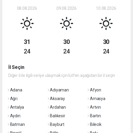
08.08.2026
09.08.2026
10.08.2026
31
30
30
24
24
24
İl Seçin
Diğer il ile ilgili veriye ulaşmak için lütfen aşağıdan bir il seçin
Adana
Adıyaman
Afyon
Ağrı
Aksaray
Amasya
Antalya
Ardahan
Artvin
Aydın
Balıkesir
Bartın
Batman
Bayburt
Bilecik