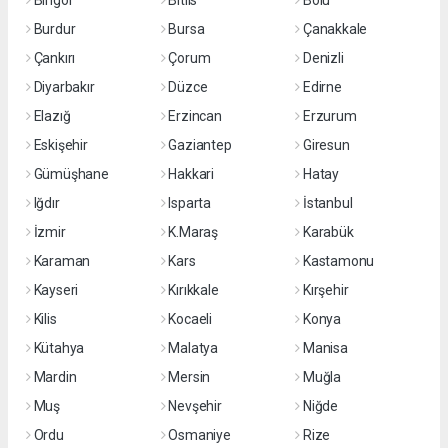
Bingöl
Bitlis
Bolu
Burdur
Bursa
Çanakkale
Çankırı
Çorum
Denizli
Diyarbakır
Düzce
Edirne
Elazığ
Erzincan
Erzurum
Eskişehir
Gaziantep
Giresun
Gümüşhane
Hakkari
Hatay
Iğdır
Isparta
İstanbul
İzmir
K.Maraş
Karabük
Karaman
Kars
Kastamonu
Kayseri
Kırıkkale
Kırşehir
Kilis
Kocaeli
Konya
Kütahya
Malatya
Manisa
Mardin
Mersin
Muğla
Muş
Nevşehir
Niğde
Ordu
Osmaniye
Rize