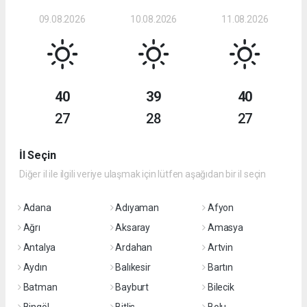
09.08.2026
10.08.2026
11.08.2026
40
39
40
27
28
27
İl Seçin
Diğer il ile ilgili veriye ulaşmak için lütfen aşağıdan bir il seçin
Adana
Adıyaman
Afyon
Ağrı
Aksaray
Amasya
Antalya
Ardahan
Artvin
Aydın
Balıkesir
Bartın
Batman
Bayburt
Bilecik