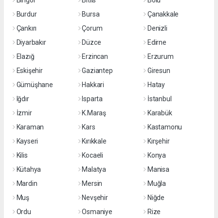
Bingöl
Bitlis
Bolu
Burdur
Bursa
Çanakkale
Çankırı
Çorum
Denizli
Diyarbakır
Düzce
Edirne
Elazığ
Erzincan
Erzurum
Eskişehir
Gaziantep
Giresun
Gümüşhane
Hakkari
Hatay
Iğdır
Isparta
İstanbul
İzmir
K.Maraş
Karabük
Karaman
Kars
Kastamonu
Kayseri
Kırıkkale
Kırşehir
Kilis
Kocaeli
Konya
Kütahya
Malatya
Manisa
Mardin
Mersin
Muğla
Muş
Nevşehir
Niğde
Ordu
Osmaniye
Rize