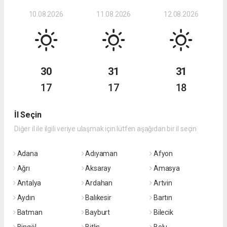
10.08.2026
11.08.2026
12.08.2026
30
31
31
17
17
18
İl Seçin
Diğer il ile ilgili veriye ulaşmak için lütfen aşağıdan bir il seçin
Adana
Adıyaman
Afyon
Ağrı
Aksaray
Amasya
Antalya
Ardahan
Artvin
Aydın
Balıkesir
Bartın
Batman
Bayburt
Bilecik