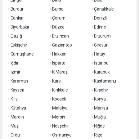
Bingöl
Bitlis
Bolu
Burdur
Bursa
Çanakkale
Çankırı
Çorum
Denizli
Diyarbakır
Düzce
Edirne
Elazığ
Erzincan
Erzurum
Eskişehir
Gaziantep
Giresun
Gümüşhane
Hakkari
Hatay
Iğdır
Isparta
İstanbul
İzmir
K.Maraş
Karabük
Karaman
Kars
Kastamonu
Kayseri
Kırıkkale
Kırşehir
Kilis
Kocaeli
Konya
Kütahya
Malatya
Manisa
Mardin
Mersin
Muğla
Muş
Nevşehir
Niğde
Ordu
Osmaniye
Rize