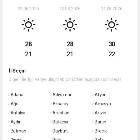
09.08.2026
10.08.2026
11.08.2026
28
28
30
21
21
22
İl Seçin
Diğer il ile ilgili veriye ulaşmak için lütfen aşağıdan bir il seçin
Adana
Adıyaman
Afyon
Ağrı
Aksaray
Amasya
Antalya
Ardahan
Artvin
Aydın
Balıkesir
Bartın
Batman
Bayburt
Bilecik