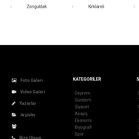
Zonguldak
Kırklareli
KATEGORİLER
S
Foto Galeri
Video Galeri
Deprem
Gündem
Yazarlar
Siyaset
Asayiş
Arşivler
Ekonomi
Biyografi
Spor
Bize Ulaşın