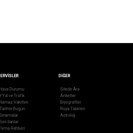
ERVİSLER
DİĞER
Hava Durumu
Sitede Ara
YYol ve Trafik
Anketler
Namaz Vakitleri
Biyografiler
Tarihte Bugün
Rüya Tabirleri
Sinamalar
Astroloji
Seri İlanlar
Firma Rehberi