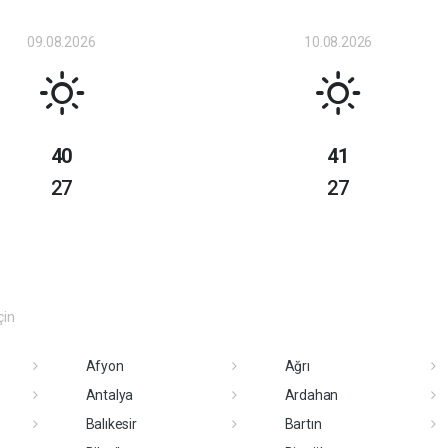
09.08.2026
10.08.2026
40
41
27
27
çin
Afyon
Ağrı
Antalya
Ardahan
Balıkesir
Bartın