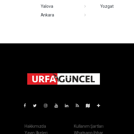
Yalova
Yozgat
Ankara
Pro-0.164
Hakkımızda
Kullanım Şartları
Yayın İlkeleri
Whatsapp İhbar