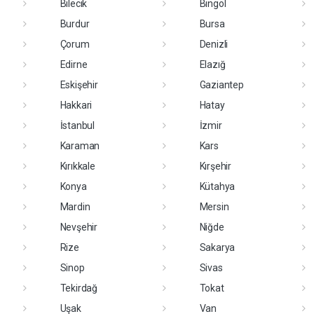
Bilecik
Bingöl
Burdur
Bursa
Çorum
Denizli
Edirne
Elazığ
Eskişehir
Gaziantep
Hakkari
Hatay
İstanbul
İzmir
Karaman
Kars
Kırıkkale
Kırşehir
Konya
Kütahya
Mardin
Mersin
Nevşehir
Niğde
Rize
Sakarya
Sinop
Sivas
Tekirdağ
Tokat
Uşak
Van