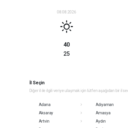
08.08.2026
40
25
İl Seçin
Diğer il ile ilgili veriye ulaşmak için lütfen aşağıdan bir il se
Adana
Adıyaman
Aksaray
Amasya
Artvin
Aydın