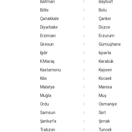
Batman
Bayburt
Bitlis
Bolu
Çanakkale
Çankırı
Diyarbakır
Düzce
Erzincan
Erzurum
Giresun
Gümüşhane
Iğdır
Isparta
K.Maraş
Karabük
Kastamonu
Kayseri
Kilis
Kocaeli
Malatya
Manisa
Muğla
Muş
Ordu
Osmaniye
Samsun
Siirt
Şanlıurfa
Şırnak
Trabzon
Tunceli