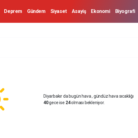
Deprem
Gündem
Siyaset
Asayiş
Ekonomi
Biyografi
Diyarbakır da bugün hava
, gündüz hava sıcaklığı
40
gece ise
24
olması bekleniyor.