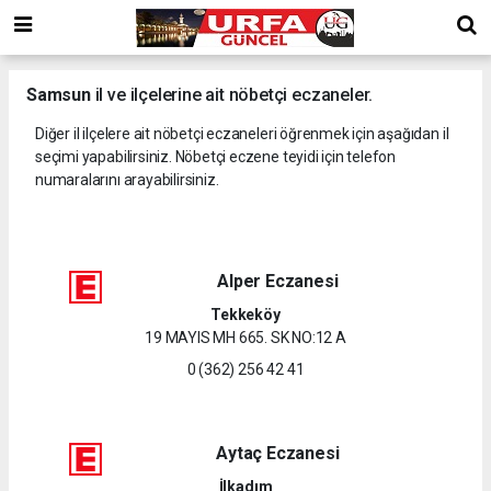
Samsun
il ve ilçelerine ait nöbetçi eczaneler.
Diğer il ilçelere ait nöbetçi eczaneleri öğrenmek için aşağıdan il
seçimi yapabilirsiniz. Nöbetçi eczene teyidi için telefon
numaralarını arayabilirsiniz.
Alper Eczanesi
Tekkeköy
19 MAYIS MH 665. SK NO:12 A
0 (362) 256 42 41
Aytaç Eczanesi
İlkadım