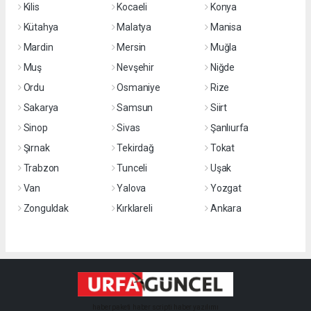
Kilis
Kocaeli
Konya
Kütahya
Malatya
Manisa
Mardin
Mersin
Muğla
Muş
Nevşehir
Niğde
Ordu
Osmaniye
Rize
Sakarya
Samsun
Siirt
Sinop
Sivas
Şanlıurfa
Şırnak
Tekirdağ
Tokat
Trabzon
Tunceli
Uşak
Van
Yalova
Yozgat
Zonguldak
Kırklareli
Ankara
haber paketi
haber scripti
haber yazılımı