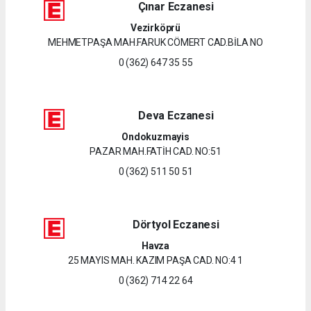
Çınar Eczanesi
Vezirköprü
MEHMETPAŞA MAH.FARUK CÖMERT CAD.BİLA NO
0 (362) 647 35 55
Deva Eczanesi
Ondokuzmayis
PAZAR MAH.FATİH CAD. NO:51
0 (362) 511 50 51
Dörtyol Eczanesi
Havza
25 MAYIS MAH. KAZIM PAŞA CAD. NO:4 1
0 (362) 714 22 64