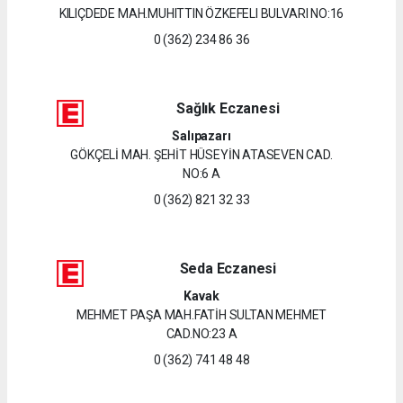
KILIÇDEDE MAH.MUHITTIN ÖZKEFELI BULVARI NO:16
0 (362) 234 86 36
Sağlık Eczanesi
Salıpazarı
GÖKÇELİ MAH. ŞEHİT HÜSEYİN ATASEVEN CAD.
NO:6 A
0 (362) 821 32 33
Seda Eczanesi
Kavak
MEHMET PAŞA MAH.FATİH SULTAN MEHMET
CAD.NO:23 A
0 (362) 741 48 48