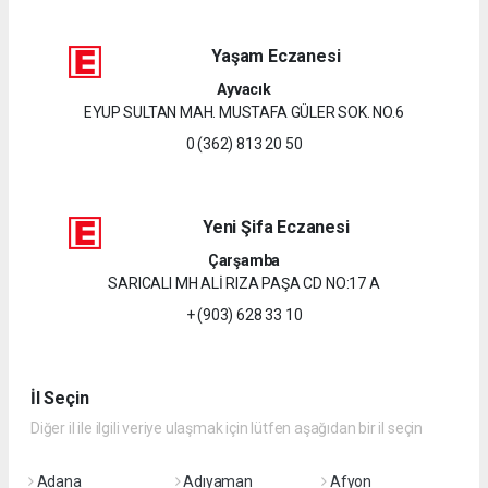
Yaşam Eczanesi
Ayvacık
EYUP SULTAN MAH. MUSTAFA GÜLER SOK. NO.6
0 (362) 813 20 50
Yeni Şifa Eczanesi
Çarşamba
SARICALI MH ALİ RIZA PAŞA CD NO:17 A
+ (903) 628 33 10
İl Seçin
Diğer il ile ilgili veriye ulaşmak için lütfen aşağıdan bir il seçin
Adana
Adıyaman
Afyon