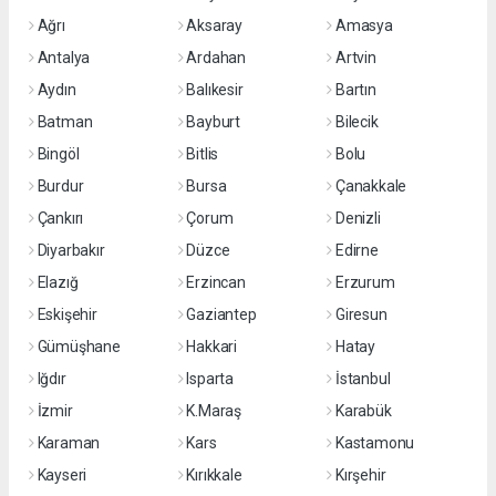
Ağrı
Aksaray
Amasya
Antalya
Ardahan
Artvin
Aydın
Balıkesir
Bartın
Batman
Bayburt
Bilecik
Bingöl
Bitlis
Bolu
Burdur
Bursa
Çanakkale
Çankırı
Çorum
Denizli
Diyarbakır
Düzce
Edirne
Elazığ
Erzincan
Erzurum
Eskişehir
Gaziantep
Giresun
Gümüşhane
Hakkari
Hatay
Iğdır
Isparta
İstanbul
İzmir
K.Maraş
Karabük
Karaman
Kars
Kastamonu
Kayseri
Kırıkkale
Kırşehir