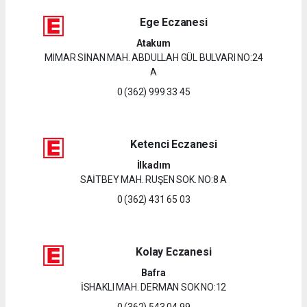
Ege Eczanesi
Atakum
MİMAR SİNAN MAH. ABDULLAH GÜL BULVARI NO:24
A
0 (362) 999 33 45
Ketenci Eczanesi
İlkadım
SAİTBEY MAH. RUŞEN SOK. NO:8 A
0 (362) 431 65 03
Kolay Eczanesi
Bafra
İSHAKLI MAH. DERMAN SOK NO:12
0 (362) 543 04 99