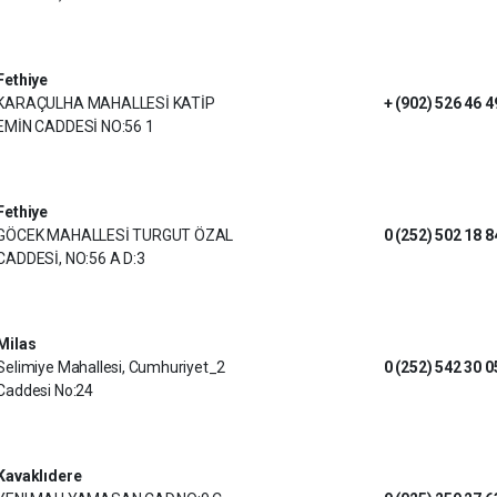
Fethiye
KARAÇULHA MAHALLESİ KATİP
+ (902) 526 46 4
EMİN CADDESİ NO:56 1
Fethiye
GÖCEK MAHALLESİ TURGUT ÖZAL
0 (252) 502 18 8
CADDESİ, NO:56 A D:3
Milas
Selimiye Mahallesi, Cumhuriyet_2
0 (252) 542 30 0
Caddesi No:24
Kavaklıdere