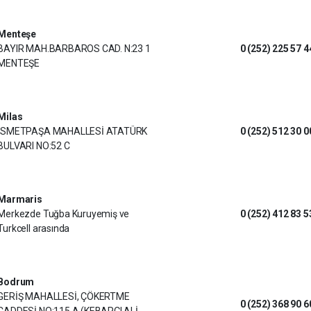
Menteşe
BAYIR MAH.BARBAROS CAD. N:23 1
0 (252) 225 57 4
MENTEŞE
Milas
İSMETPAŞA MAHALLESİ ATATÜRK
0 (252) 512 30 0
BULVARI NO:52 C
Marmaris
Merkezde Tuğba Kuruyemiş ve
0 (252) 412 83 5
Turkcell arasında
Bodrum
GERİŞ MAHALLESİ, ÇÖKERTME
0 (252) 368 90 6