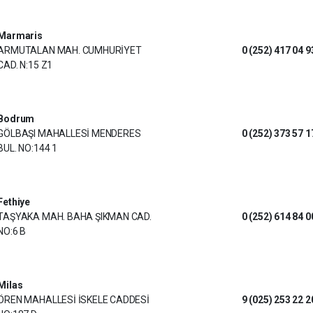
Marmaris
ARMUTALAN MAH. CUMHURİYET
0 (252) 417 04 9
CAD. N:15 Z1
Bodrum
GÖLBAŞI MAHALLESİ MENDERES
0 (252) 373 57 1
BUL. NO:144 1
Fethiye
TAŞYAKA MAH. BAHA ŞIKMAN CAD.
0 (252) 614 84 0
NO:6 B
Milas
ÖREN MAHALLESİ İSKELE CADDESİ
9 (025) 253 22 2