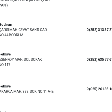
CADDESİ,NO:115 A (KEBAPÇI ALİ
YANI)
Bodrum
ÇARSI MAH. CEVAT SAKIR CAD.
0 (252) 313 37 2
NO:44 BODRUM
Fethiye
ESENKÖY MAH. SOL SOKAK,
0 (252) 635 77 6
NO:117
Fethiye
9 (025) 261 35 1
AKARCA MAH. 893. SOK. NO:11 A-B