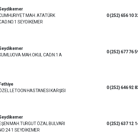
Seydikemer
CUMHURIYET MAH. ATATÜRK
0 (252) 656 10 3
CAD.NO.1 SEYDİKEMER
Seydikemer
0 (252) 677 76 5
KUMLUOVA MAH.OKUL CAD.N:1 A
Fethiye
0 (252) 646 92 8
ÖZEL LETOON HASTANESİ KARŞISI
Seydikemer
EŞEN MAH.TURGUT ÖZAL BULVARI
0 (252) 637 12 1
NO:24 1 SEYDİKEMER