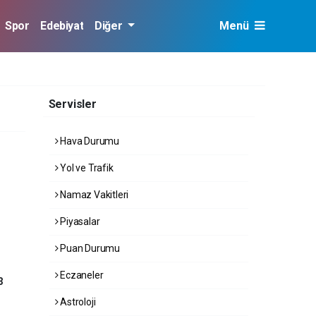
Spor
Edebiyat
Diğer
Menü
Servisler
Hava Durumu
Yol ve Trafik
Namaz Vakitleri
Piyasalar
Puan Durumu
Eczaneler
3
Astroloji