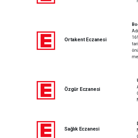
Bo
Ad
16
Ortakent Eczanesi
tar
ön
mey
Özgür Eczanesi
Sağlık Eczanesi