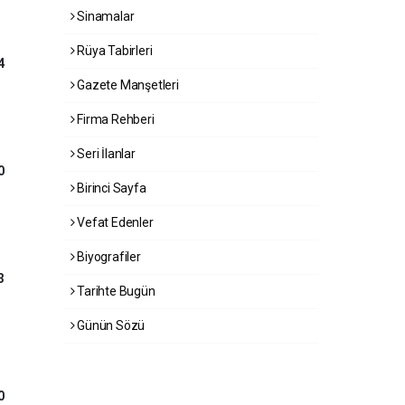
Sinamalar
Rüya Tabirleri
4
Gazete Manşetleri
Firma Rehberi
Seri İlanlar
0
Birinci Sayfa
Vefat Edenler
Biyografiler
3
Tarihte Bugün
Günün Sözü
0