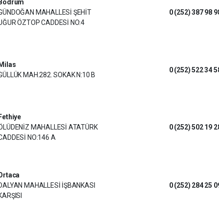
Bodrum
GÜNDOĞAN MAHALLESİ ŞEHİT
0 (252) 387 98 9
UĞUR ÖZTOP CADDESİ NO:4
Milas
0 (252) 522 34 5
GÜLLÜK MAH.282. SOKAK N:10 B
Fethiye
ÖLÜDENİZ MAHALLESİ ATATÜRK
0 (252) 502 19 2
CADDESİ NO:146 A
Ortaca
DALYAN MAHALLESİ İŞBANKASI
0 (252) 284 25 0
KARŞISI