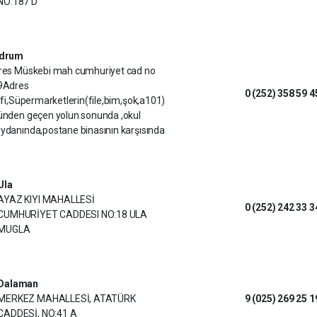
NO:187 D
drum
res Müskebi mah cumhuriyet cad no
9Adres
0 (252) 358 59 4
ifi,Süpermarketlerin(file,bim,şok,a101)
ünden geçen yolun sonunda ,okul
danında,postane binasının karşısında
Ula
AYAZ KIYI MAHALLESİ
0 (252) 242 33 3
CUMHURİYET CADDESI NO:18 ULA
MUGLA
Dalaman
MERKEZ MAHALLESİ, ATATÜRK
9 (025) 269 25 1
CADDESİ, NO:41 A