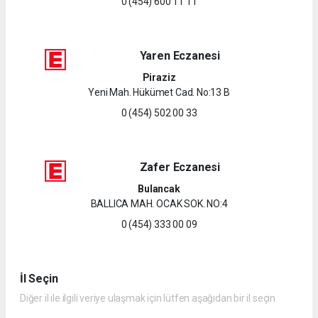
0 (454) 600 11 11
Yaren Eczanesi
Piraziz
Yeni Mah. Hükümet Cad. No:13 B
0 (454) 502 00 33
Zafer Eczanesi
Bulancak
BALLICA MAH. OCAK SOK. NO:4
0 (454) 333 00 09
İl Seçin
Diğer il ile ilgili veriye ulaşmak için lütfen aşağıdan bir il seçin