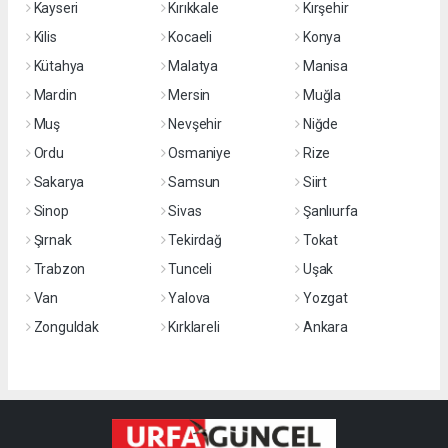
Kayseri
Kırıkkale
Kırşehir
Kilis
Kocaeli
Konya
Kütahya
Malatya
Manisa
Mardin
Mersin
Muğla
Muş
Nevşehir
Niğde
Ordu
Osmaniye
Rize
Sakarya
Samsun
Siirt
Sinop
Sivas
Şanlıurfa
Şırnak
Tekirdağ
Tokat
Trabzon
Tunceli
Uşak
Van
Yalova
Yozgat
Zonguldak
Kırklareli
Ankara