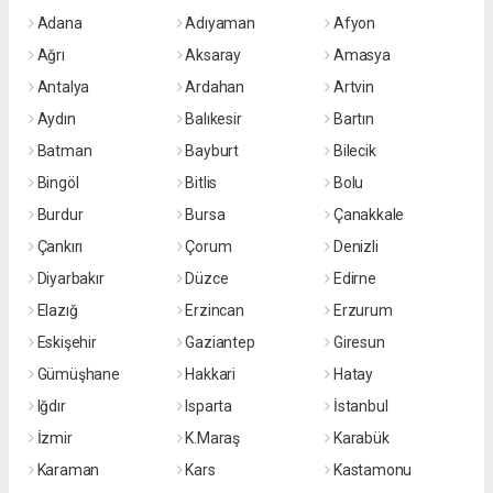
Adana
Adıyaman
Afyon
Ağrı
Aksaray
Amasya
Antalya
Ardahan
Artvin
Aydın
Balıkesir
Bartın
Batman
Bayburt
Bilecik
Bingöl
Bitlis
Bolu
Burdur
Bursa
Çanakkale
Çankırı
Çorum
Denizli
Diyarbakır
Düzce
Edirne
Elazığ
Erzincan
Erzurum
Eskişehir
Gaziantep
Giresun
Gümüşhane
Hakkari
Hatay
Iğdır
Isparta
İstanbul
İzmir
K.Maraş
Karabük
Karaman
Kars
Kastamonu