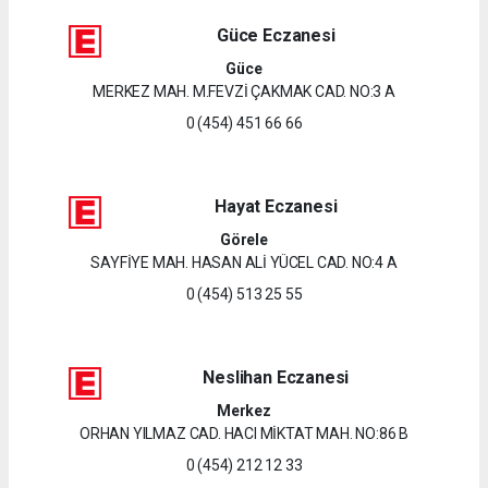
Güce Eczanesi
Güce
MERKEZ MAH. M.FEVZİ ÇAKMAK CAD. NO:3 A
0 (454) 451 66 66
Hayat Eczanesi
Görele
SAYFİYE MAH. HASAN ALİ YÜCEL CAD. NO:4 A
0 (454) 513 25 55
Neslihan Eczanesi
Merkez
ORHAN YILMAZ CAD. HACI MİKTAT MAH. NO:86 B
0 (454) 212 12 33