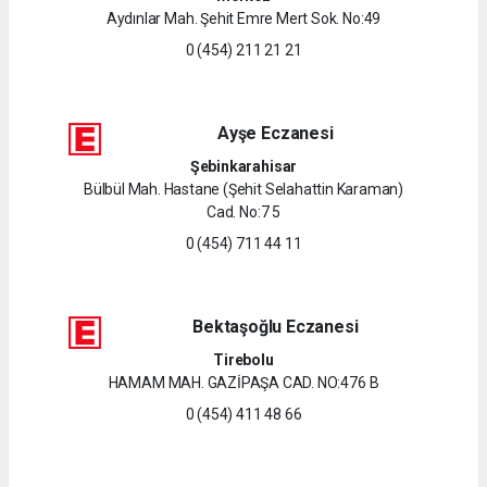
Aydınlar Mah. Şehit Emre Mert Sok. No:49
0 (454) 211 21 21
Ayşe Eczanesi
Şebinkarahisar
Bülbül Mah. Hastane (Şehit Selahattin Karaman)
Cad. No:7 5
0 (454) 711 44 11
Bektaşoğlu Eczanesi
Tirebolu
HAMAM MAH. GAZİPAŞA CAD. NO:476 B
0 (454) 411 48 66