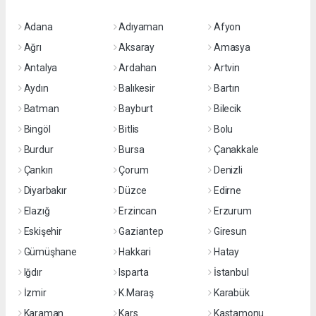
Adana
Adıyaman
Afyon
Ağrı
Aksaray
Amasya
Antalya
Ardahan
Artvin
Aydın
Balıkesir
Bartın
Batman
Bayburt
Bilecik
Bingöl
Bitlis
Bolu
Burdur
Bursa
Çanakkale
Çankırı
Çorum
Denizli
Diyarbakır
Düzce
Edirne
Elazığ
Erzincan
Erzurum
Eskişehir
Gaziantep
Giresun
Gümüşhane
Hakkari
Hatay
Iğdır
Isparta
İstanbul
İzmir
K.Maraş
Karabük
Karaman
Kars
Kastamonu