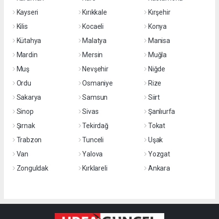
Kayseri
Kırıkkale
Kırşehir
Kilis
Kocaeli
Konya
Kütahya
Malatya
Manisa
Mardin
Mersin
Muğla
Muş
Nevşehir
Niğde
Ordu
Osmaniye
Rize
Sakarya
Samsun
Siirt
Sinop
Sivas
Şanlıurfa
Şırnak
Tekirdağ
Tokat
Trabzon
Tunceli
Uşak
Van
Yalova
Yozgat
Zonguldak
Kırklareli
Ankara