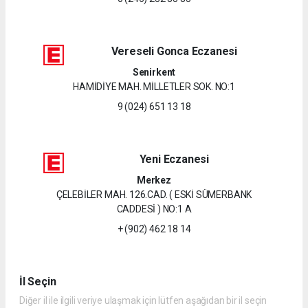
Vereseli Gonca Eczanesi
Senirkent
HAMİDİYE MAH. MİLLETLER SOK. NO:1
9 (024) 651 13 18
Yeni Eczanesi
Merkez
ÇELEBİLER MAH. 126.CAD. ( ESKİ SÜMERBANK
CADDESİ ) NO:1 A
+ (902) 462 18 14
İl Seçin
Diğer il ile ilgili veriye ulaşmak için lütfen aşağıdan bir il seçin