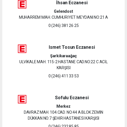
İhsan Eczanesi
Gelendost
MUHARREM MAH. CUMHURİYET MEYDANI NO:21 A
0 (246) 381 26 25
Ismet Tosun Eczanesi
Şarkikaraağaç
ULVİKALE MAH. 115-2 HASTANE CAD.NO:22 C ACİL
KARŞISI
0 (246) 411 33 53
Sofulu Eczanesi
Merkez
DAVRAZ MAH. 104.CAD. NO:44 A BLOK ZEMİN
DÜKKAN NO:7 ŞEHİR HASTANESİ KARŞISI
0 (246) 232 85 85