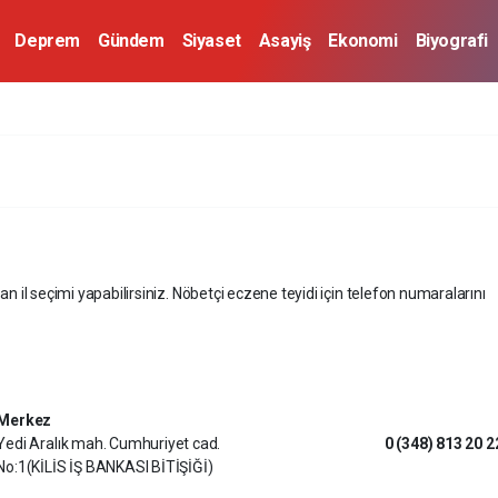
Deprem
Gündem
Siyaset
Asayiş
Ekonomi
Biyografi
an il seçimi yapabilirsiniz. Nöbetçi eczene teyidi için telefon numaralarını
Merkez
Yedi Aralık mah. Cumhuriyet cad.
0 (348) 813 20 2
No:1(KİLİS İŞ BANKASI BİTİŞİĞİ)