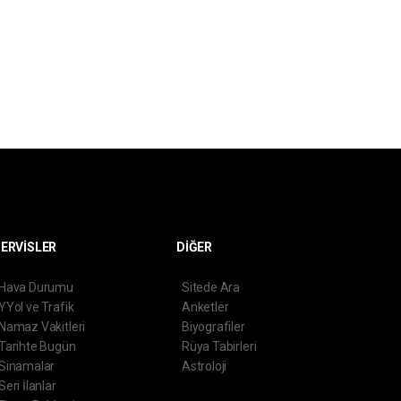
ERVİSLER
DİĞER
Hava Durumu
Sitede Ara
YYol ve Trafik
Anketler
Namaz Vakitleri
Biyografiler
Tarihte Bugün
Rüya Tabirleri
Sinamalar
Astroloji
Seri İlanlar