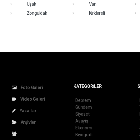
Uşak
Van
Zonguldak
Kırklareli
KATEGORİLER
S
Foto Galeri
Video Galeri
Deprem
Gündem
Yazarlar
Siyaset
Asayiş
Arşivler
Ekonomi
Biyografi