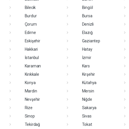
Bilecik
Bingöl
Burdur
Bursa
Çorum
Denizli
Edirne
Elazığ
Eskişehir
Gaziantep
Hakkari
Hatay
İstanbul
İzmir
Karaman
Kars
Kırıkkale
Kırşehir
Konya
Kütahya
Mardin
Mersin
Nevşehir
Niğde
Rize
Sakarya
Sinop
Sivas
Tekirdağ
Tokat