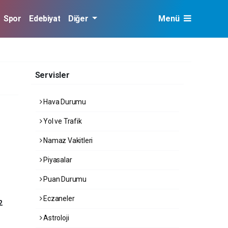
Spor
Edebiyat
Diğer
Menü
Servisler
Hava Durumu
Yol ve Trafik
Namaz Vakitleri
Piyasalar
Puan Durumu
Eczaneler
2
Astroloji