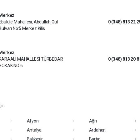
Merkez
Ebulüle Mahallesi, Abdullah Gül
0 (348) 813 22 2
Bulvarı No:5 Merkez Kilis
Merkez
KARAALI MAHALLESI TÜRBEDAR
0 (348) 813 20 8
SOKAK NO 6
çin
Afyon
Ağrı
Antalya
Ardahan
Balıkesir
Bartın