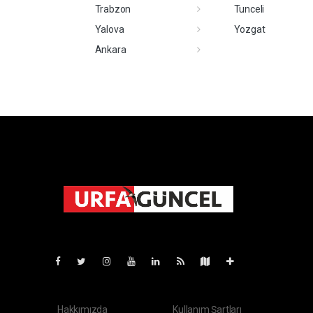
Trabzon
Tunceli
Yalova
Yozgat
Ankara
Pro-0.135
Hakkımızda
Kullanım Şartları