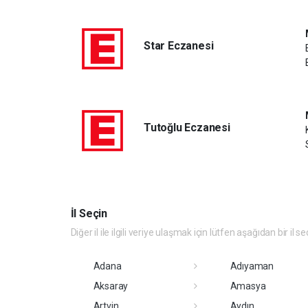
Star Eczanesi
Tutoğlu Eczanesi
İl Seçin
Diğer il ile ilgili veriye ulaşmak için lütfen aşağıdan bir il se
Adana
Adıyaman
Aksaray
Amasya
Artvin
Aydın