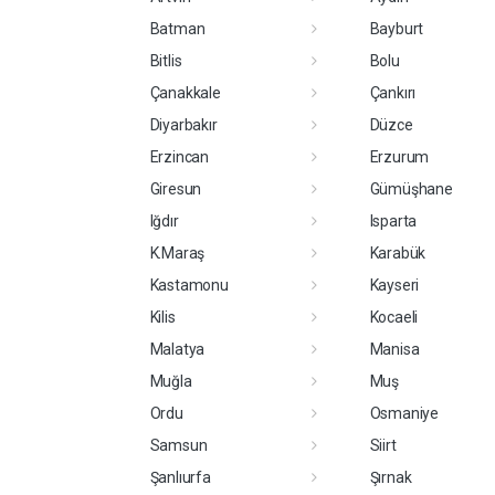
Batman
Bayburt
Bitlis
Bolu
Çanakkale
Çankırı
Diyarbakır
Düzce
Erzincan
Erzurum
Giresun
Gümüşhane
Iğdır
Isparta
K.Maraş
Karabük
Kastamonu
Kayseri
Kilis
Kocaeli
Malatya
Manisa
Muğla
Muş
Ordu
Osmaniye
Samsun
Siirt
Şanlıurfa
Şırnak