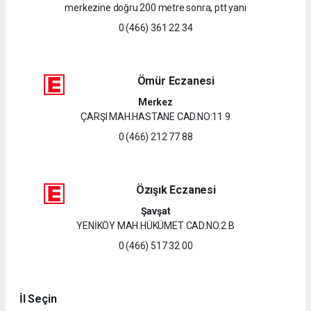
merkezine doğru 200 metre sonra, ptt yanı
0 (466) 361 22 34
Ömür Eczanesi
Merkez
ÇARŞI MAH.HASTANE CAD.NO:11 9
0 (466) 212 77 88
Özışık Eczanesi
Şavşat
YENİKÖY MAH.HÜKÜMET CAD.NO:2 B
0 (466) 517 32 00
İl Seçin