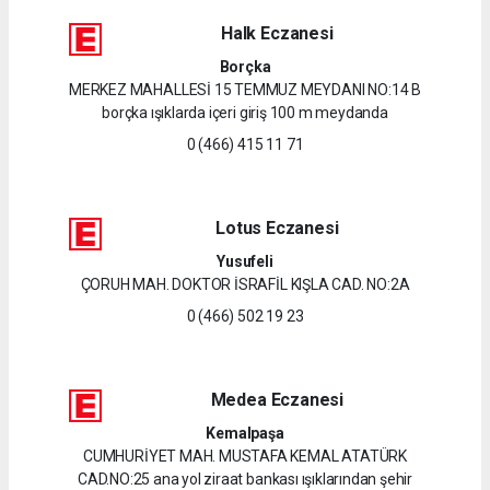
Halk Eczanesi
Borçka
MERKEZ MAHALLESİ 15 TEMMUZ MEYDANI NO:14 B
borçka ışıklarda içeri giriş 100 m meydanda
0 (466) 415 11 71
Lotus Eczanesi
Yusufeli
ÇORUH MAH. DOKTOR İSRAFİL KIŞLA CAD. NO:2A
0 (466) 502 19 23
Medea Eczanesi
Kemalpaşa
CUMHURİYET MAH. MUSTAFA KEMAL ATATÜRK
CAD.NO:25 ana yol ziraat bankası ışıklarından şehir