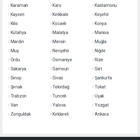
Karaman
Kars
Kastamonu
Kayseri
Kırıkkale
Kırşehir
Kilis
Kocaeli
Konya
Kütahya
Malatya
Manisa
Mardin
Mersin
Muğla
Muş
Nevşehir
Niğde
Ordu
Osmaniye
Rize
Sakarya
Samsun
Siirt
Sinop
Sivas
Şanlıurfa
Şırnak
Tekirdağ
Tokat
Trabzon
Tunceli
Uşak
Van
Yalova
Yozgat
Zonguldak
Kırklareli
Ankara