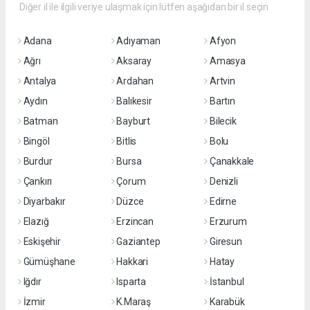
Diğer il ile ilgili veriye ulaşmak için lütfen aşağıdan bir il seçin
Adana
Adıyaman
Afyon
Ağrı
Aksaray
Amasya
Antalya
Ardahan
Artvin
Aydın
Balıkesir
Bartın
Batman
Bayburt
Bilecik
Bingöl
Bitlis
Bolu
Burdur
Bursa
Çanakkale
Çankırı
Çorum
Denizli
Diyarbakır
Düzce
Edirne
Elazığ
Erzincan
Erzurum
Eskişehir
Gaziantep
Giresun
Gümüşhane
Hakkari
Hatay
Iğdır
Isparta
İstanbul
İzmir
K.Maraş
Karabük