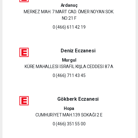
Ardanuç
MERKEZ MAH. 7 MART CAD. ÖMER NOYAN SOK.
NO:21 F
0 (466) 611 42 19
Deniz Eczanesi
Murgul
KÜRE MAHALLESİ İSRAFİL KIŞLA CEDDESİ 87 A
0 (466) 711 43 45
Gökberk Eczanesi
Hopa
CUMHURİYET MAH.139 SOKAĞI 2 E
0 (466) 351 55 00