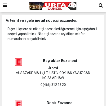
Artvin
il ve ilçelerine ait nöbetçi eczaneler.
Diğer il ilçelere ait nöbetçi eczaneleri öğrenmek için aşağıdan il
seçimi yapabilirsiniz. Nöbetçi eczene teyidi için telefon
numaralarını arayabilirsiniz.
Bayraktar Eczanesi
Arhavi
MUSAZADE MAH. ŞHT. ÜSTĞ. GÖKHAN YAVUZ CAD.
NO:2A ARHAVİ
0 (466) 312 43 20
Deniz Eczanesi