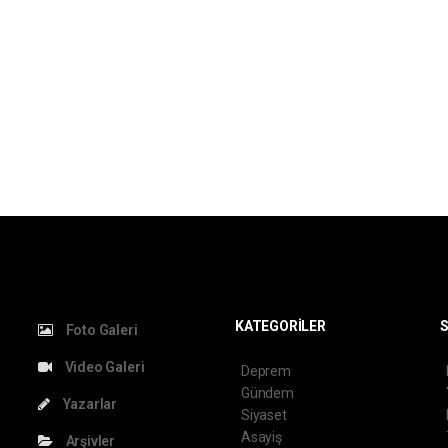
KATEGORİLER
S
Foto Galeri
Video Galeri
Deprem
Gündem
Yazarlar
Siyaset
Asayiş
Arşivler