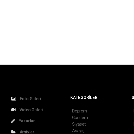
KATEGORİLER
S
Foto Galeri
Video Galeri
Deprem
Gündem
Yazarlar
Siyaset
Asayiş
Arşivler