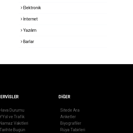
Elektronik
İnternet
Yazılım
Barlar
ERVİSLER
DİĞER
Hava Durumu
Sitede Ara
YYol ve Trafik
Anketler
Namaz Vakitleri
Biyografiler
Tarihte Bugün
Rüya Tabirleri