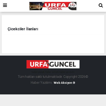
Çicekciler İlanları
haber paketi
haber scripti
haber yazılımı
Tüm hakları saklı tutulmaktadır. Copyright 2026©
Haber Yazılımı :
Web Aksiyon ®