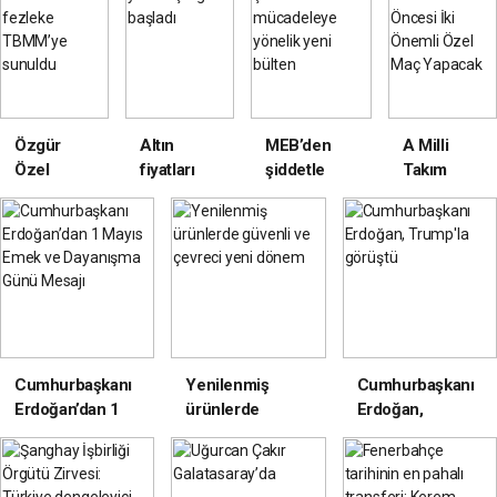
Etiyopya’ya el
kullanıma açıldı
edecek
yazması eser
teslim edildi
Özgür
Altın
MEB’den
A Milli
Özel
fiyatları
şiddetle
Takım
hakkında 4
yükselişle
mücadeleye
FIFA 2026
fezleke
güne
yönelik yeni
Öncesi İki
TBMM’ye
başladı
bülten
Önemli
sunuldu
Özel Maç
Yapacak
Cumhurbaşkanı
Yenilenmiş
Cumhurbaşkanı
Erdoğan’dan 1
ürünlerde
Erdoğan,
Mayıs Emek ve
güvenli ve
Trump'la
Dayanışma Günü
çevreci yeni
görüştü
Mesajı
dönem