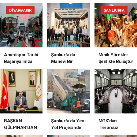
DIYARBAKIR
ŞANLIURFA
Amedspor Tarihi
Şanlıurfa’da
Minik Yürekler
Başarıya İmza
Manevi Bir
Şenlikte Buluştu!
Attı! 3-3’lük
Şölen: Mevlevi
Şanlıurfa’da
Berabere ile
Mukabelesi
Yetim ve Öksüz
Süper Lig’e
Yoğun İlgi Gördü
Çocuklar
Yükseldi
Unutulmaz Bir
Gün Yaşadı
BAŞKAN
Şanlıurfa’da Yeni
MGK'dan
GÜLPINAR’DAN
Yol Projesinde
'Terörsüz
ANADOLU
Asfalt Serimi
Türkiye' vurgusu