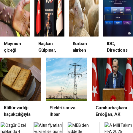
İşçilere
MİLLETİN
Ziyaret
Refah
Bayram
YENİDEN
Edip
Partisinden
yaşattı
DOĞUŞUDUR
Çalışmaları
istifa etti.
Yerinde
İnceledi
Maymun
Başkan
Kurban
IDC,
çiçeği
Gülpınar,
alırken
Directions
virüsü
‘’Biz Bu
nelere
2026'da
nedir ve
Şehre Yük
dikkat
IDC
nasıl
Olmaya
edilmeli?
Quanta™
bulaşır?
Değil
çözümünü
Yükünü
tanıtarak
Almaya
teknoloji
Geldik
zekasında
yeni
Kültür varlığı
Elektrik arıza
Cumhurbaşkanı
dönem
kaçakçılığıyla
ihbar
Erdoğan, AK
başlatıyor
mücadelede
uygulaması e-
Parti MYK’ya
önemli iade...
Devlet’te
başkanlık