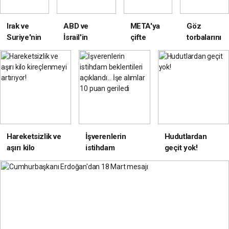
Irak ve
ABD ve
META'ya
Göz
Suriye'nin
İsrail'in
çifte
torbalarını
kuzeyinde
Suriye ile
ceza!
artık
7 terörist
Türkiye
taşımayın
etkisiz
arasındaki
yakınlaşmaya
tepkisi ne
olacak?
Hareketsizlik ve
İşverenlerin
Hudutlardan
aşırı kilo
istihdam
geçit yok!
kireçlenmeyi
beklentileri
artırıyor!
açıklandı... İşe
alımlar 10 puan
geriledi