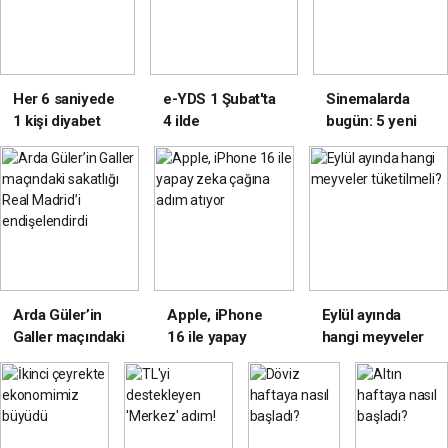
Her 6 saniyede
e-YDS 1 Şubat'ta
Sinemalarda
1 kişi diyabet
4 ilde
bugün: 5 yeni
nedeniyle
gerçekleştirilecek
film vizyonda!
hayatını
kaybediyor
Arda Güler’in
Apple, iPhone
Eylül ayında
Galler maçındaki
16 ile yapay
hangi meyveler
sakatlığı Real
zeka çağına
tüketilmeli?
Madrid’i
adım atıyor
endişelendirdi