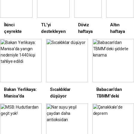
İkinci
TL'yi
Döviz
Altın
çeyrekte
destekleyen
haftaya
haftaya
ekonomimiz
'Merkez'
nasıl
nasıl
büyüdü
adım!
başladı?
başladı?
Bakan Yerlikaya:
Sıcaklıklar
Babacan'dan
Manisa'da
düşüyor
TBMM'deki
yangın
şiddete kınama
nedeniyle 1440
kişi tahliye edildi