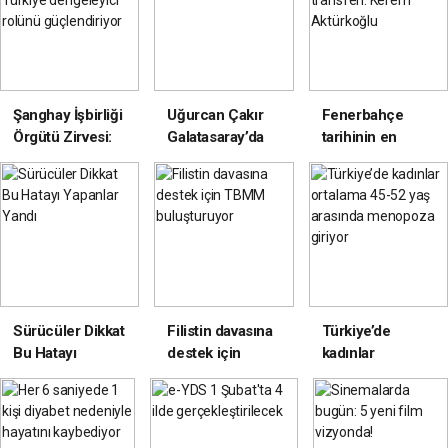
Şanghay İşbirliği
Uğurcan Çakır
Fenerbahçe
Örgütü Zirvesi:
Galatasaray’da
tarihinin en
Türkiye
pahalı transferi:
dengeleyici
Kerem
rolünü
Aktürkoğlu
güçlendiriyor
Sürücüler Dikkat
Filistin davasına
Türkiye’de
Bu Hatayı
destek için
kadınlar
Yapanlar Yandı
TBMM
ortalama 45-52
buluşturuyor
yaş arasında
menopoza
giriyor