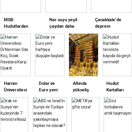
MSB:
Nar suyu yeşil
Çanakkale'de
Hudutlardan
çaydan daha
deprem
geçit yok!
antioksidan
Harran
Dolar ve
Altında
Hudut
Üniversitesi
Euro yeni
yükseliş
Kartalları
Dr.Neriman
haftaya
kaçınılmaz
teröriste
Sıla Koç,
düşüşle
kapıda da
Sicak
başladı
geçit
Havalara
vermedi!
Karşi
Uyardı