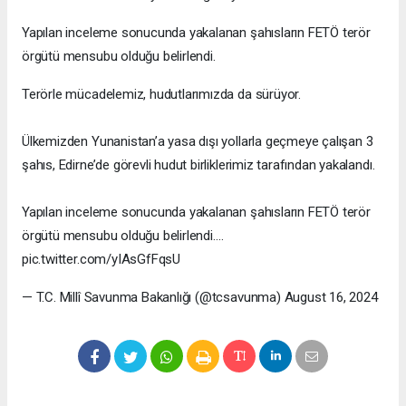
Yapılan inceleme sonucunda yakalanan şahısların FETÖ terör
örgütü mensubu olduğu belirlendi.
Terörle mücadelemiz, hudutlarımızda da sürüyor.
Ülkemizden Yunanistan’a yasa dışı yollarla geçmeye çalışan 3
şahıs, Edirne’de görevli hudut birliklerimiz tarafından yakalandı.
Yapılan inceleme sonucunda yakalanan şahısların FETÖ terör
örgütü mensubu olduğu belirlendi.…
pic.twitter.com/yIAsGfFqsU
— T.C. Millî Savunma Bakanlığı (@tcsavunma) August 16, 2024