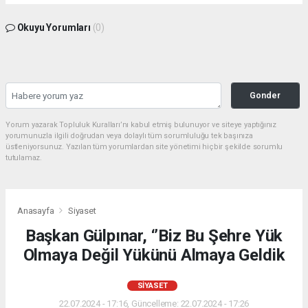
Okuyu Yorumları
(0)
Gonder
Yorum yazarak Topluluk Kuralları’nı kabul etmiş bulunuyor ve siteye yaptığınız
yorumunuzla ilgili doğrudan veya dolaylı tüm sorumluluğu tek başınıza
üstleniyorsunuz. Yazılan tüm yorumlardan site yönetimi hiçbir şekilde sorumlu
tutulamaz.
Anasayfa
Siyaset
Başkan Gülpınar, ‘’Biz Bu Şehre Yük
Olmaya Değil Yükünü Almaya Geldik
SIYASET
22.07.2024 - 17:16, Güncelleme: 22.07.2024 - 17:26