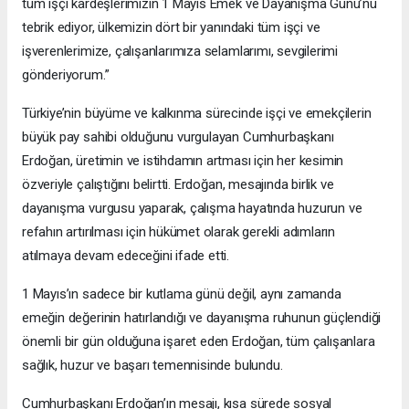
tüm işçi kardeşlerimizin 1 Mayıs Emek ve Dayanışma Günü’nü
tebrik ediyor, ülkemizin dört bir yanındaki tüm işçi ve
işverenlerimize, çalışanlarımıza selamlarımı, sevgilerimi
gönderiyorum.”
Türkiye’nin büyüme ve kalkınma sürecinde işçi ve emekçilerin
büyük pay sahibi olduğunu vurgulayan Cumhurbaşkanı
Erdoğan, üretimin ve istihdamın artması için her kesimin
özveriyle çalıştığını belirtti. Erdoğan, mesajında birlik ve
dayanışma vurgusu yaparak, çalışma hayatında huzurun ve
refahın artırılması için hükümet olarak gerekli adımların
atılmaya devam edeceğini ifade etti.
1 Mayıs’ın sadece bir kutlama günü değil, aynı zamanda
emeğin değerinin hatırlandığı ve dayanışma ruhunun güçlendiği
önemli bir gün olduğuna işaret eden Erdoğan, tüm çalışanlara
sağlık, huzur ve başarı temennisinde bulundu.
Cumhurbaşkanı Erdoğan’ın mesajı, kısa sürede sosyal