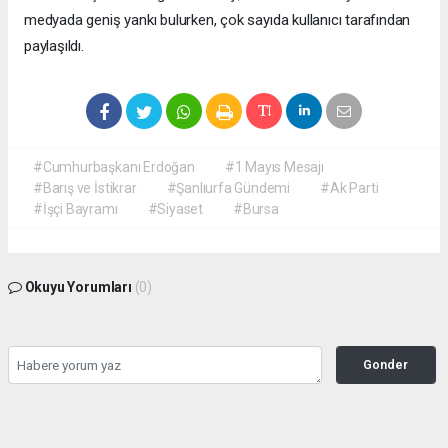
medyada geniş yankı bulurken, çok sayıda kullanıcı tarafından
paylaşıldı.
#Cumhurbaşkanı Erdoğan
#1 Mayıs Mesajı
#Barış ve İstikrar
#Şanlıurfa Gündemi
#Ak Parti
#İşçi Bayramı
#Siyaset
#Bursa
Okuyu Yorumları
(0)
Gonder
Yorum yazarak Topluluk Kuralları’nı kabul etmiş bulunuyor ve siteye yaptığınız
yorumunuzla ilgili doğrudan veya dolaylı tüm sorumluluğu tek başınıza
üstleniyorsunuz. Yazılan tüm yorumlardan site yönetimi hiçbir şekilde sorumlu