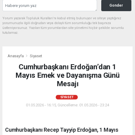
Gonder
Yorum yazarak Topluluk Kuralları’nı kabul etmiş bulunuyor ve siteye yaptığınız
yorumunuzla ilgili doğrudan veya dolaylı tüm sorumluluğu tek başınıza
üstleniyorsunuz. Yazılan tüm yorumlardan site yönetimi hiçbir şekilde sorumlu
tutulamaz.
Anasayfa
Siyaset
Cumhurbaşkanı Erdoğan’dan 1
Mayıs Emek ve Dayanışma Günü
Mesajı
SIYASET
01.05.2026 - 16:15, Güncelleme: 01.05.2026 - 23:24
Cumhurbaşkanı Recep Tayyip Erdoğan, 1 Mayıs