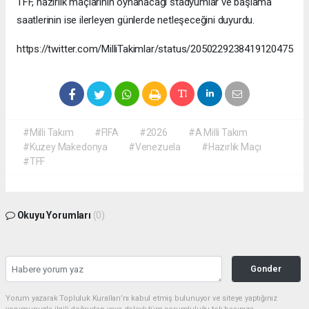
TFF, hazırlık maçlarının oynanacağı stadyumlar ve başlama
saatlerinin ise ilerleyen günlerde netleşeceğini duyurdu.
https://twitter.com/MilliTakimlar/status/2050229238419120475
#Milli Takım
#FIFA
#2026
#A Milli Takım
#Kuzey Makedonya
#Venezuela
#Hazırlık Maçı
#TFF
Okuyu Yorumları
(0)
Gonder
Yorum yazarak Topluluk Kuralları’nı kabul etmiş bulunuyor ve siteye yaptığınız