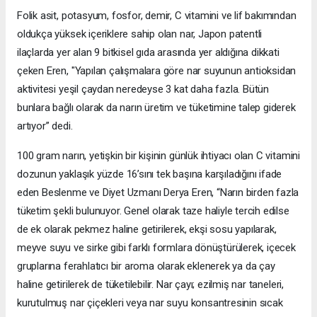
Folik asit, potasyum, fosfor, demir, C vitamini ve lif bakımından
oldukça yüksek içeriklere sahip olan nar, Japon patentli
ilaçlarda yer alan 9 bitkisel gıda arasında yer aldığına dikkati
çeken Eren, "Yapılan çalışmalara göre nar suyunun antioksidan
aktivitesi yeşil çaydan neredeyse 3 kat daha fazla. Bütün
bunlara bağlı olarak da narın üretim ve tüketimine talep giderek
artıyor” dedi.
100 gram narın, yetişkin bir kişinin günlük ihtiyacı olan C vitamini
dozunun yaklaşık yüzde 16’sını tek başına karşıladığını ifade
eden Beslenme ve Diyet Uzmanı Derya Eren, “Narın birden fazla
tüketim şekli bulunuyor. Genel olarak taze haliyle tercih edilse
de ek olarak pekmez haline getirilerek, ekşi sosu yapılarak,
meyve suyu ve sirke gibi farklı formlara dönüştürülerek, içecek
gruplarına ferahlatıcı bir aroma olarak eklenerek ya da çay
haline getirilerek de tüketilebilir. Nar çayı; ezilmiş nar taneleri,
kurutulmuş nar çiçekleri veya nar suyu konsantresinin sıcak