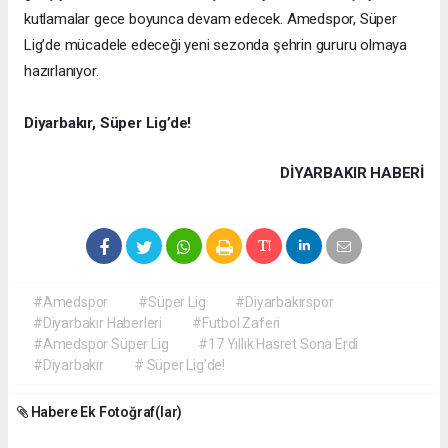
kutlamalar gece boyunca devam edecek. Amedspor, Süper
Lig’de mücadele edeceği yeni sezonda şehrin gururu olmaya
hazırlanıyor.
Diyarbakır, Süper Lig’de!
DIYARBAKIR HABERİ
#Amedspor
#Süper Lig
#Diyarbakırspor
#Diyarbakır Haberleri
#Futbol Zaferi
#Amedspor Süper Lig
#17 Yıllık Hasret Sona Erdi
#Diyarbakır
# Süper Lig’de!
Habere Ek Fotoğraf(lar)