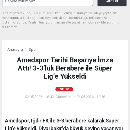
Gonder
Yorum yazarak Topluluk Kuralları’nı kabul etmiş bulunuyor ve siteye yaptığınız
yorumunuzla ilgili doğrudan veya dolaylı tüm sorumluluğu tek başınıza
üstleniyorsunuz. Yazılan tüm yorumlardan site yönetimi hiçbir şekilde sorumlu
tutulamaz.
Anasayfa
Spor
Amedspor Tarihi Başarıya İmza
Attı! 3-3’lük Berabere ile Süper
Lig’e Yükseldi
SPOR
02.05.2026 - 18:42, Güncelleme: 02.05.2026 - 18:58
Amedspor, Iğdır FK ile 3-3 berabere kalarak Süper
Lig’e yükseldi. Diyarbakır’da büyük sevinç yaşanıyor,