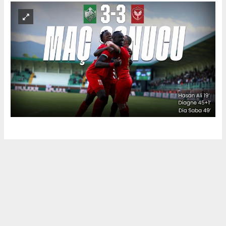
Okuyu Yorumları
(0)
Gonder
Yorum yazarak Topluluk Kuralları’nı kabul etmiş bulunuyor ve siteye yaptığınız
yorumunuzla ilgili doğrudan veya dolaylı tüm sorumluluğu tek başınıza
üstleniyorsunuz. Yazılan tüm yorumlardan site yönetimi hiçbir şekilde