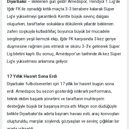
Diyarbakır
– Beklenen gün geldi! Amedspor, Trendyol 1. Lig’de
Iğdır FK ile oynadığı kritik maçta 3-3 berabere kalarak Süper
Lig’e yükselmeyi garantiledi. Kentte büyük sevinç dalgası
oluşurken, taraftarlar sokaklara dökülerek yıllardır beklenen
zaferi coşkuyla kutladı.
Maç boyunca büyük bir mücadele
sergileyen yeşil-kırmızılı ekip, Iğdır FK karşısında 3 kez geriye
düşmesine rağmen pes etmedi ve skoru 3-3’e getirerek Süper
Lig biletini kaptı. Bu sonuç, Amedspor’un tarihinde ilk kez Süper
Lig’e yükselmesi anlamına geliyor.
17 Yıllık Hasret Sona Erdi
Diyarbakır futbolseverleri için 17 yıllık bir hasret bugün sona
erdi. Amedspor, bu sezon gösterdiği istikrarlı performans,
teknik ekibin başarılı yönetimi ve taraftarın muhteşem
desteğiyle büyük bir başarıya imza attı. Maçın son düdüğüyle
birlikte Diyarbakır’da adeta bayram havası esti; araç konvoyları
oluşturuldu, marşlar söylendi, gözyaşları ve sevinç çığlıkları bir
arada yükseldi.