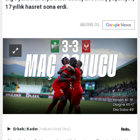
17 yıllık hasret sona erdi.
ABONE OL
Erkek
|
Kadın
(Haberi Sesli Oku)