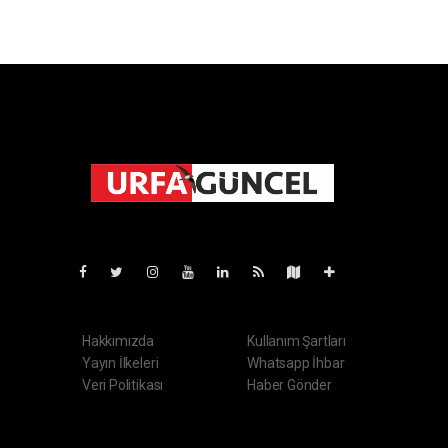
Pro-0.026
Hakkımızda
Kullanım Şartları
Yayın İlkeleri
Whatsapp İhbar
Veri Politikası
Haber Gönder