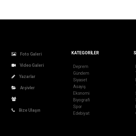
KATEGORİLER
S
Foto Galeri
Video Galeri
Deprem
Gündem
Yazarlar
Siyaset
Asayiş
Arşivler
Ekonomi
Biyografi
Spor
Bize Ulaşın
Edebiyat