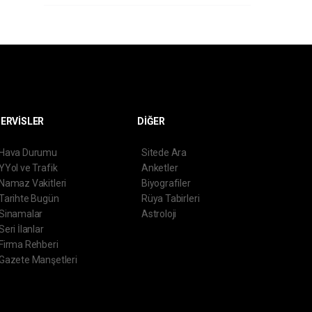
ERVİSLER
DİĞER
Hava Durumu
Sitede Ara
YYol ve Trafik
Anketler
Namaz Vakitleri
Biyografiler
Tarihte Bugün
Rüya Tabirleri
Sinamalar
Astroloji
Seri İlanlar
Firma Rehberi
Gazete Manşetleri