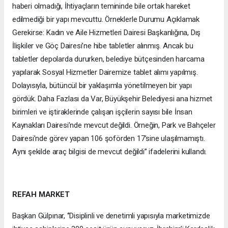
haberi olmadığı, İhtiyaçların temininde bile ortak hareket
edilmediği bir yapı mevcuttu. Örneklerle Durumu Açıklamak
Gerekirse: Kadın ve Aile Hizmetleri Dairesi Başkanlığına, Dış
İlişkiler ve Göç Dairesi’ne hibe tabletler alınmış. Ancak bu
tabletler depolarda dururken, belediye bütçesinden harcama
yapılarak Sosyal Hizmetler Dairemize tablet alımı yapılmış.
Dolayısıyla, bütüncül bir yaklaşımla yönetilmeyen bir yapı
gördük. Daha Fazlası da Var, Büyükşehir Belediyesi ana hizmet
birimleri ve iştiraklerinde çalışan işçilerin sayısı bile İnsan
Kaynakları Dairesi’nde mevcut değildi. Örneğin, Park ve Bahçeler
Dairesi’nde görev yapan 106 şoförden 17’sine ulaşılmamıştı.
Aynı şekilde araç bilgisi de mevcut değildi’’ ifadelerini kullandı.
REFAH MARKET
Başkan Gülpınar, ‘’Disiplinli ve denetimli yapısıyla marketimizde