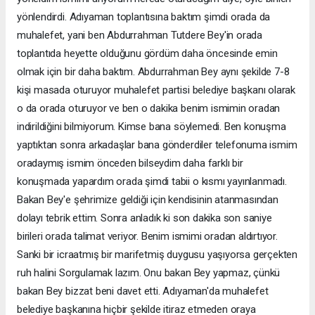
yönlendirdi. Adıyaman toplantısına baktım şimdi orada da
muhalefet, yani ben Abdurrahman Tutdere Bey'in orada
toplantıda heyette olduğunu gördüm daha öncesinde emin
olmak için bir daha baktım. Abdurrahman Bey aynı şekilde 7-8
kişi masada oturuyor muhalefet partisi belediye başkanı olarak
o da orada oturuyor ve ben o dakika benim ismimin oradan
indirildiğini bilmiyorum. Kimse bana söylemedi. Ben konuşma
yaptıktan sonra arkadaşlar bana gönderdiler telefonuma ismim
oradaymış ismim önceden bilseydim daha farklı bir
konuşmada yapardım orada şimdi tabii o kısmı yayınlanmadı.
Bakan Bey'e şehrimize geldiği için kendisinin atanmasından
dolayı tebrik ettim. Sonra anladık ki son dakika son saniye
birileri orada talimat veriyor. Benim ismimi oradan aldırtıyor.
Sanki bir icraatmış bir marifetmiş duygusu yaşıyorsa gerçekten
ruh halini Sorgulamak lazım. Onu bakan Bey yapmaz, çünkü
bakan Bey bizzat beni davet etti. Adıyaman'da muhalefet
belediye başkanına hiçbir şekilde itiraz etmeden oraya