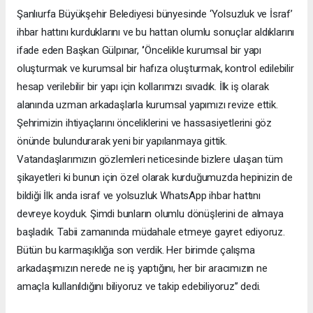
Şanlıurfa Büyükşehir Belediyesi bünyesinde ‘Yolsuzluk ve İsraf’
ihbar hattını kurduklarını ve bu hattan olumlu sonuçlar aldıklarını
ifade eden Başkan Gülpınar, ‘’Öncelikle kurumsal bir yapı
oluşturmak ve kurumsal bir hafıza oluşturmak, kontrol edilebilir
hesap verilebilir bir yapı için kollarımızı sıvadık. İlk iş olarak
alanında uzman arkadaşlarla kurumsal yapımızı revize ettik.
Şehrimizin ihtiyaçlarını önceliklerini ve hassasiyetlerini göz
önünde bulundurarak yeni bir yapılanmaya gittik.
Vatandaşlarımızın gözlemleri neticesinde bizlere ulaşan tüm
şikayetleri ki bunun için özel olarak kurduğumuzda hepinizin de
bildiği İlk anda israf ve yolsuzluk WhatsApp ihbar hattını
devreye koyduk. Şimdi bunların olumlu dönüşlerini de almaya
başladık. Tabii zamanında müdahale etmeye gayret ediyoruz.
Bütün bu karmaşıklığa son verdik. Her birimde çalışma
arkadaşımızın nerede ne iş yaptığını, her bir aracımızın ne
amaçla kullanıldığını biliyoruz ve takip edebiliyoruz’’ dedi.