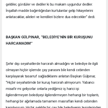
geldiler, gördüler ve dediler ki bu makam uygundur dediler.
İnşallah madde bağımlığından kurtulanlar gelip hikayelerini
anlatacaklar, aileleri ve kendileri bizlere dua edecekler’’ dedi.
BAŞKAN GÜLPINAR, ‘’BELEDİYE’NİN BİR KURUŞUNU
HARCAMADIM’’
Şehir dışı seyahatlerde harcırah almadığını ve belediye ile ilgili
olmayan hiçbir işlemde çay parasını bile kendi cebinden
karşılayarak tasarruf sağladıklarını anlatan Başkan Gülpınar,
‘’Hiçbir seyahatimde bir kuruş harcırah almıyorum. Yabancı
misafir mi geliyorlar onlarla yediğimiz iş harici işi
ilgilendirmeyen belediyeyi ilgilendirmeyen herhangi bir toplantı,
herhangi bir ağırlamada tamamen masrafları kendi cebinden
karşılıyorum. Hiçbir şekilde bir çay bile belediyenin tesislerinden