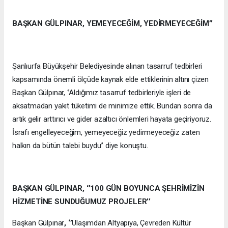
BAŞKAN GÜLPINAR, YEMEYECEĞİM, YEDİRMEYECEĞİM’’
Şanlıurfa Büyükşehir Belediyesinde alınan tasarruf tedbirleri
kapsamında önemli ölçüde kaynak elde ettiklerinin altını çizen
Başkan Gülpınar, ‘’Aldığımız tasarruf tedbirleriyle işleri de
aksatmadan yakıt tüketimi de minimize ettik. Bundan sonra da
artık gelir arttırıcı ve gider azaltıcı önlemleri hayata geçiriyoruz.
İsrafı engelleyeceğim, yemeyeceğiz yedirmeyeceğiz zaten
halkın da bütün talebi buydu’’ diye konuştu.
BAŞKAN GÜLPINAR, ‘’100 GÜN BOYUNCA ŞEHRİMİZİN
HİZMETİNE SUNDUĞUMUZ PROJELER’’
Başkan Gülpınar
, ‘’
Ulaşımdan Altyapıya, Çevreden Kültür