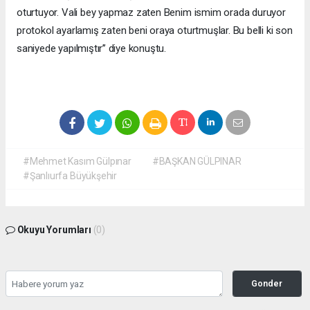
oturtuyor. Vali bey yapmaz zaten Benim ismim orada duruyor
protokol ayarlamış zaten beni oraya oturtmuşlar. Bu belli ki son
saniyede yapılmıştır’’ diye konuştu.
#Mehmet Kasım Gülpınar
#BAŞKAN GÜLPINAR
#Şanlıurfa Büyükşehir
Okuyu Yorumları
(0)
Gonder