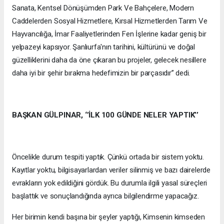
Sanata, Kentsel Dönüşümden Park Ve Bahçelere, Modern
Caddelerden Sosyal Hizmetlere, Kırsal Hizmetlerden Tarım Ve
Hayvancılığa, İmar Faaliyetlerinden Fen İşlerine kadar geniş bir
yelpazeyi kapsıyor. Şanlıurfa'nın tarihini, kültürünü ve doğal
güzelliklerini daha da öne çıkaran bu projeler, gelecek nesillere
daha iyi bir şehir bırakma hedefimizin bir parçasıdır’’ dedi.
BAŞKAN GÜLPINAR, ‘’İLK 100 GÜNDE NELER YAPTIK’’
Öncelikle durum tespiti yaptık. Çünkü ortada bir sistem yoktu.
Kayıtlar yoktu, bilgisayarlardan veriler silinmiş ve bazı dairelerde
evrakların yok edildiğini gördük. Bu durumla ilgili yasal süreçleri
başlattık ve sonuçlandığında ayrıca bilgilendirme yapacağız.
Her birimin kendi başına bir şeyler yaptığı, Kimsenin kimseden