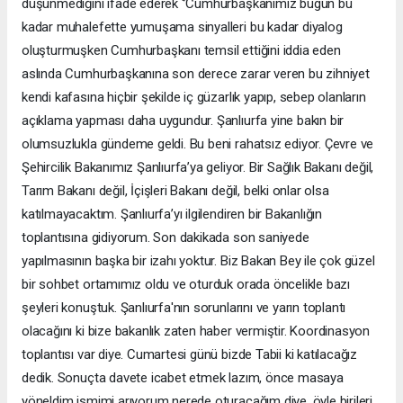
düşünmediğini ifade ederek ‘’Cumhurbaşkanımız bugün bu
kadar muhalefette yumuşama sinyalleri bu kadar diyalog
oluşturmuşken Cumhurbaşkanı temsil ettiğini iddia eden
aslında Cumhurbaşkanına son derece zarar veren bu zihniyet
kendi kafasına hiçbir şekilde iç güzarlık yapıp, sebep olanların
açıklama yapması daha uygundur. Şanlıurfa yine bakın bir
olumsuzlukla gündeme geldi. Bu beni rahatsız ediyor. Çevre ve
Şehircilik Bakanımız Şanlıurfa’ya geliyor. Bir Sağlık Bakanı değil,
Tarım Bakanı değil, İçişleri Bakanı değil, belki onlar olsa
katılmayacaktım. Şanlıurfa’yı ilgilendiren bir Bakanlığın
toplantısına gidiyorum. Son dakikada son saniyede
yapılmasının başka bir izahı yoktur. Biz Bakan Bey ile çok güzel
bir sohbet ortamımız oldu ve oturduk orada öncelikle bazı
şeyleri konuştuk. Şanlıurfa'nın sorunlarını ve yarın toplantı
olacağını ki bize bakanlık zaten haber vermiştir. Koordinasyon
toplantısı var diye. Cumartesi günü bizde Tabii ki katılacağız
dedik. Sonuçta davete icabet etmek lazım, önce masaya
yöneldim ismimi arıyorum nerede oturacağım diye, öyle birileri