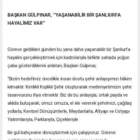
BAŞKAN GÜLPINAR, ‘’YAŞANABİLİR BİR ŞANLIURFA
HAYALİMİZ VAR’’
Göreve geldikleri günden bu yana daha yaşanabilir bir Şanlıurfa
hayalini gerçekleştirmek için kadrolarıyla birlikte sahada yoğun
çaba gösterdiklerini anlatan, Başkan Gülpınar,
‘’Bizim hedefimiz öncelikle insan dostu şehir anlayışımızı hâkim
kılmaktır. Kimlikli Kişilikli Şehir oluşturarak medeniyetimizin şehir
tasavvurunu ihya etmektir. Biz de bu anlayışla, ortak payda ve
aklıda buluşarak; omuz omuza, el ele vererek şehrimizi, çağdaş
yollarla, Kentsel Dönüşümlerle, Meydanlarla, Altyapı ve Üstyapı
Yatırımlarıyla, Parklarıyla, Çiçekleriyle
Bir gül bahçesine dönüştürmek için çalışıyoruz. Göreve