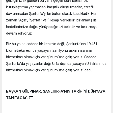
geldiğimiz ilk günden bu yana geçen süre içerisinde,
kutuplaştırma yapmadan, karşıtlık oluşturmadan, taraflı
davranmadan Şanlıurfa'yı bir bütün olarak kucakladık. Her
zaman “Açık”, “Şeffaf” ve “Hesap Verilebilir” bir anlayış ile
hedeflerimize doğru yürüyeceğimizi belirttik ve belirtmeye
devam ediyoruz.
Biz bu yolda sadece bir kesimin değil, Şanlıurfa'nın 19.451
kilometrekaresinde yaşayan, 2 milyonu aşkın insanının
hizmetkârı olmak için var gücümüzle çalışıyoruz. Sadece
Şanlıurfa’da yaşayanlar değil Urfa dışında yaşayan Urfalıların da
hizmetkarı olmak için var gücümüzle çalışıyoruz’’ dedi.
BAŞKAN GÜLPINAR, ŞANLIURFA’NIN TARİHİNİ DÜNYAYA
TANITACAĞIZ’’