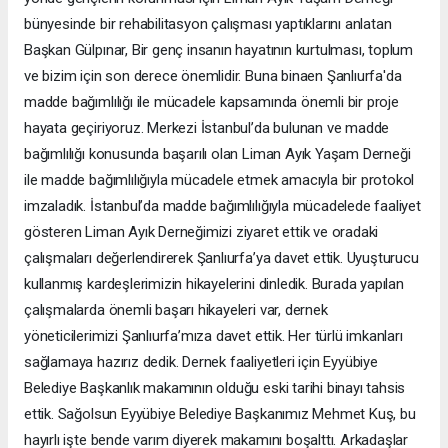
bünyesinde bir rehabilitasyon çalışması yaptıklarını anlatan
Başkan Gülpınar, Bir genç insanın hayatının kurtulması, toplum
ve bizim için son derece önemlidir. Buna binaen Şanlıurfa'da
madde bağımlılığı ile mücadele kapsamında önemli bir proje
hayata geçiriyoruz. Merkezi İstanbul’da bulunan ve madde
bağımlılığı konusunda başarılı olan Liman Ayık Yaşam Derneği
ile madde bağımlılığıyla mücadele etmek amacıyla bir protokol
imzaladık. İstanbul’da madde bağımlılığıyla mücadelede faaliyet
gösteren Liman Ayık Derneğimizi ziyaret ettik ve oradaki
çalışmaları değerlendirerek Şanlıurfa’ya davet ettik. Uyuşturucu
kullanmış kardeşlerimizin hikayelerini dinledik. Burada yapılan
çalışmalarda önemli başarı hikayeleri var, dernek
yöneticilerimizi Şanlıurfa’mıza davet ettik. Her türlü imkanları
sağlamaya hazırız dedik. Dernek faaliyetleri için Eyyübiye
Belediye Başkanlık makamının olduğu eski tarihi binayı tahsis
ettik. Sağolsun Eyyübiye Belediye Başkanımız Mehmet Kuş, bu
hayırlı işte bende varım diyerek makamını boşalttı. Arkadaşlar