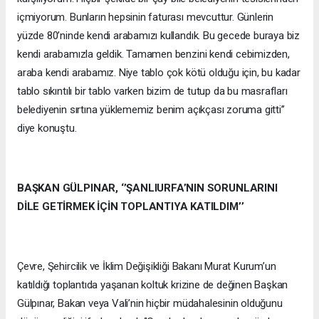
içmiyorum. Bunların hepsinin faturası mevcuttur. Günlerin
yüzde 80’ninde kendi arabamızı kullandık. Bu gecede buraya biz
kendi arabamızla geldik. Tamamen benzini kendi cebimizden,
araba kendi arabamız. Niye tablo çok kötü olduğu için, bu kadar
tablo sıkıntılı bir tablo varken bizim de tutup da bu masrafları
belediyenin sırtına yüklememiz benim açıkçası zoruma gitti’’
diye konuştu.
BAŞKAN GÜLPINAR, ‘’ŞANLIURFA’NIN SORUNLARINI
DİLE GETİRMEK İÇİN TOPLANTIYA KATILDIM’’
Çevre, Şehircilik ve İklim Değişikliği Bakanı Murat Kurum’un
katıldığı toplantıda yaşanan koltuk krizine de değinen Başkan
Gülpınar, Bakan veya Vali’nin hiçbir müdahalesinin olduğunu