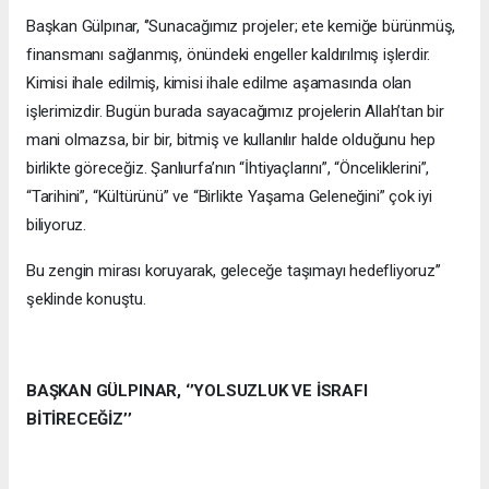
Başkan Gülpınar, ‘’Sunacağımız projeler; ete kemiğe bürünmüş,
finansmanı sağlanmış, önündeki engeller kaldırılmış işlerdir.
Kimisi ihale edilmiş, kimisi ihale edilme aşamasında olan
işlerimizdir. Bugün burada sayacağımız projelerin Allah’tan bir
mani olmazsa, bir bir, bitmiş ve kullanılır halde olduğunu hep
birlikte göreceğiz. Şanlıurfa’nın “İhtiyaçlarını”, “Önceliklerini”,
“Tarihini”, “Kültürünü” ve “Birlikte Yaşama Geleneğini” çok iyi
biliyoruz.
Bu zengin mirası koruyarak, geleceğe taşımayı hedefliyoruz’’
şeklinde konuştu.
BAŞKAN GÜLPINAR, ‘’YOLSUZLUK VE İSRAFI
BİTİRECEĞİZ’’