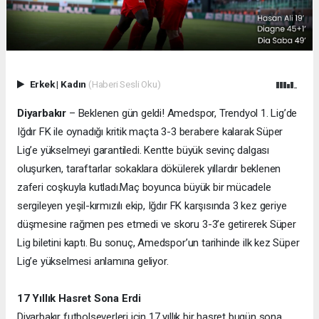
Erkek
|
Kadın
(Haberi Sesli Oku)
Diyarbakır
– Beklenen gün geldi! Amedspor, Trendyol 1. Lig’de
Iğdır FK ile oynadığı kritik maçta 3-3 berabere kalarak Süper
Lig’e yükselmeyi garantiledi. Kentte büyük sevinç dalgası
oluşurken, taraftarlar sokaklara dökülerek yıllardır beklenen
zaferi coşkuyla kutladı.
Maç boyunca büyük bir mücadele
sergileyen yeşil-kırmızılı ekip, Iğdır FK karşısında 3 kez geriye
düşmesine rağmen pes etmedi ve skoru 3-3’e getirerek Süper
Lig biletini kaptı. Bu sonuç, Amedspor’un tarihinde ilk kez Süper
Lig’e yükselmesi anlamına geliyor.
17 Yıllık Hasret Sona Erdi
Diyarbakır futbolseverleri için 17 yıllık bir hasret bugün sona