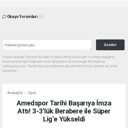
Okuyu Yorumları
(0)
Gonder
Yorum yazarak Topluluk Kuralları’nı kabul etmiş bulunuyor ve siteye yaptığınız
yorumunuzla ilgili doğrudan veya dolaylı tüm sorumluluğu tek başınıza
üstleniyorsunuz. Yazılan tüm yorumlardan site yönetimi hiçbir şekilde sorumlu
tutulamaz.
Anasayfa
Spor
Amedspor Tarihi Başarıya İmza
Attı! 3-3’lük Berabere ile Süper
Lig’e Yükseldi