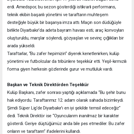
erdi. Amedspor, bu sezon gösterdiği istikrarlı performans,
teknik ekibin başarılı yönetimi ve taraftarın muhteşem
desteğiyle büyük bir başarıya imza attı. Maçın son düdüğüyle
birlikte Diyarbakır’da adeta bayram havası esti; araç konvoyları
oluşturuldu, marşlar söylendi, gözyaşları ve sevinç çığlıkları bir
arada yükseldi.
Taraftarlar, “Bu zafer hepimizin” diyerek kenetlenirken, kulüp
yönetimi ve futbolcular da tribünlere teşekkür etti. Yeşil-kırmızılı
forma giyen herkesin gözlerinde gurur ve mutluluk vardı.
Başkan ve Teknik Direktörden Teşekkür
Kulüp Başkanı, zafer sonrası yaptığı açıklamada “Bu şehir bunu
hak ediyordu. Taraftarımız 12. adam olarak sahada bizimleydi.
Şimdi Süper Lig’de Diyarbakır’ı en iyi şekilde temsil edeceğiz”
dedi. Teknik Direktör ise “Oyuncularım inanılmaz bir karakter
gösterdi. Geriye düştüğümüz anda bile pes etmediler. Bu zafer
onların ve taraftarın” ifadelerini kullandı.