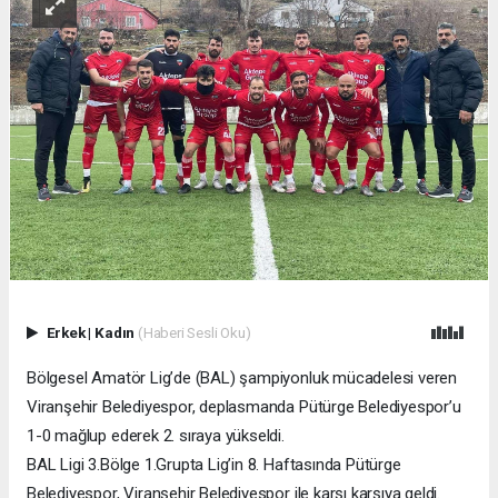
Erkek
|
Kadın
(Haberi Sesli Oku)
Bölgesel Amatör Lig’de (BAL) şampiyonluk mücadelesi veren
Viranşehir Belediyespor, deplasmanda Pütürge Belediyespor’u
1-0 mağlup ederek 2. sıraya yükseldi.
BAL Ligi 3.Bölge 1.Grupta Lig’in 8. Haftasında Pütürge
Belediyespor, Viranşehir Belediyespor ile karşı karşıya geldi.