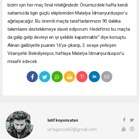
bizim için her maç final niteliğindedir. Önümüzdeki hafta kendi
sahamızda ligin güçlü ekiplerinden Malatya İdmanyurduspor’u
ağırlayacağız. Bu önemli maçta taraftarlarımızın 90 dakika
takımlarını desteklemeye davet ediyorum. Hedefimiz bu maçta
da galip gelip devreyi en iyi şekilde kapatmaktır” diye konuştu.
Alınan galibiyetle puanını 16’ya çıkarıp, 2. sıraya yerleşen
Viranşehir Belediyespor, haftaya Malatya İdmanyurduspor’u
misafir edecek.
latif koyunsatan
urfaguncel63@gmail.com