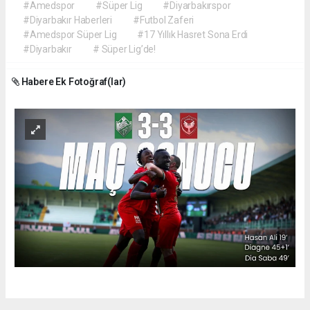
#Amedspor
#Süper Lig
#Diyarbakırspor
#Diyarbakır Haberleri
#Futbol Zaferi
#Amedspor Süper Lig
#17 Yıllık Hasret Sona Erdi
#Diyarbakır
# Süper Lig’de!
Habere Ek Fotoğraf(lar)
Okuyu Yorumları
(0)