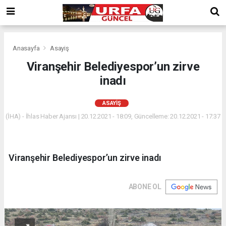
Anasayfa
Asayiş
Viranşehir Belediyespor’un zirve
inadı
ASAYIŞ
(İHA) - İhlas Haber Ajansı | 20.12.2021 - 18:09, Güncelleme: 20.12.2021 - 17:37
Viranşehir Belediyespor’un zirve inadı
ABONE OL