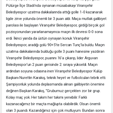
Pütürge İlçe Stadı’nda oynanan müsabakayı Viranşehir
Belediyespor uzatma dakikalarında attığı golle 1-0 kazanarak
ligde zirve yolunda önemli bir 3 puan aldı. Maça mutlak galibiyet
parolası ile başlayan Viranşehir Belediyespor, girdiği birçok gol
pozisyonundan yararlanamayınca maçın ilk devresi 0-0 sona
erdi. İkinci yarıda da üstün oynayan konuk Viranşehir
Belediyespor, aradığı golü 90+5’te Sercan Tunç’la buldu. Maçın
uzatma dakikalarında bulduğu golle 3 puanı hanesine yazdıran
Viranşehir Belediyespor, puanını 16’a çıkarıp, lider Arguvan
Belediyespor’un 2 puan gerisinde 2. sıraya yükseldi. Maçın
ardından soyuna odasına inen Viranşehir Belediyespor Kulüp
Başkanı Nurettin Karakış, teknik heyet ve futbolcuları tebrik etti.
Şampiyonluk yolunda deplasmanda alınan galibiyetin önemine
değinen Başkan Karakış, “Grubumuz gerçekten zor bir grup.
Kolay maç yok. Her takım her takımı yenebilir. Farklı
kazanacağımız bir maçta mağlupta olabilirdik. Olsun önemli
olan 3 puandı. Kazandığımız için çok mutluyum. Bundan sonra