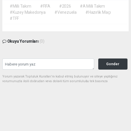
#Milli Takım
#FIFA
#2026
#A Milli Takım
#Kuzey Makedonya
#Venezuela
#Hazırlık Maçı
#TFF
Okuyu Yorumları
(0)
Gonder
Yorum yazarak Topluluk Kuralları’nı kabul etmiş bulunuyor ve siteye yaptığınız
yorumunuzla ilgili doğrudan veya dolaylı tüm sorumluluğu tek başınıza
üstleniyorsunuz. Yazılan tüm yorumlardan site yönetimi hiçbir şekilde sorumlu
tutulamaz.
Anasayfa
Siyaset
Başkan Gülpınar, ‘’Biz Bu Şehre Yük