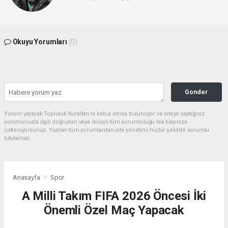
Okuyu Yorumları
(0)
Gonder
Yorum yazarak Topluluk Kuralları’nı kabul etmiş bulunuyor ve siteye yaptığınız
yorumunuzla ilgili doğrudan veya dolaylı tüm sorumluluğu tek başınıza
üstleniyorsunuz. Yazılan tüm yorumlardan site yönetimi hiçbir şekilde sorumlu
tutulamaz.
Anasayfa
Spor
A Milli Takım FIFA 2026 Öncesi İki
Önemli Özel Maç Yapacak