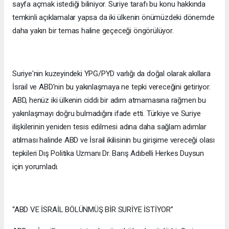
sayfa açmak istediği biliniyor. Suriye tarafı bu konu hakkında
temkinli açıklamalar yapsa da iki ülkenin önümüzdeki dönemde
daha yakın bir temas haline geçeceği öngörülüyor.
Suriye'nin kuzeyindeki YPG/PYD varlığı da doğal olarak akıllara
İsrail ve ABD'nin bu yakınlaşmaya ne tepki vereceğini getiriyor.
ABD, henüz iki ülkenin ciddi bir adım atmamasına rağmen bu
yakınlaşmayı doğru bulmadığını ifade etti. Türkiye ve Suriye
ilişkilerinin yeniden tesis edilmesi adına daha sağlam adımlar
atılması halinde ABD ve İsrail ikilisinin bu girişime vereceği olası
tepkileri Dış Politika Uzmanı Dr. Barış Adıbelli Herkes Duysun
için yorumladı.
“ABD VE İSRAİL BÖLÜNMÜŞ BİR SURİYE İSTİYOR”