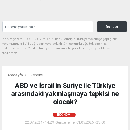
Gonder
Yorum yazarak Topluluk Kuralları’nı kabul etmiş bulunuyor ve siteye yaptığınız
yorumunuzla ilgili doğrudan veya dolaylı tüm sorumluluğu tek başınıza
üstleniyorsunuz. Yazılan tüm yorumlardan site yönetimi hiçbir şekilde sorumlu
tutulamaz.
Anasayfa
Ekonomi
ABD ve İsrail'in Suriye ile Türkiye
arasındaki yakınlaşmaya tepkisi ne
olacak?
EKONOMI
22.07.2024 - 14:29, Güncelleme: 01.05.2026 - 23:00