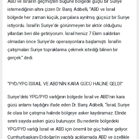
ABD ve İsrail'in geçmişten bugüne bölgede güçlü bir Suriye
istemediğinin altını çizen Dr. Barış Adıbelli, “ABD ve İsrail
bölgede her zaman küçük, parçalara ayrılmış güçsüz bir Suriye
istiyordu. İsrail'in Suriye'de görünmeyen bir aktör olduğunu
yıllardan beri dile getiriyorum. İsrail henüz 7 Ekim saldırıları
olmadan önce Suriye'de operasyonlara başlamıştı. İsrail'in
çatışmaları Suriye topraklarına çekmek istediği bilinen bir
gerçek.” dedi.
“PYD/YPG İSRAİL VE ABD'NİN KARA GÜCÜ HALİNE GELDİ”
Suriye'deki YPG/PYD varlığının bölgede İsrail ve ABD'nin kara
gücü anlamı taşdığını ifade eden Dr. Barış Adıbelli, “İsrail, Suriye
ile olası bir çatışma halinde bölgeye asker kaydıramaz. Elinde
sınırlı sayıda askeri gücü bulunuyor. Bu nedenle bölgedeki
YPG/PYD varlığı İsrail ve ABD için önemli bir güç haline geliyor.
Cumhurbaşkanı Erdoğan'ın yaptığı açıklamada ABD ve özellikle