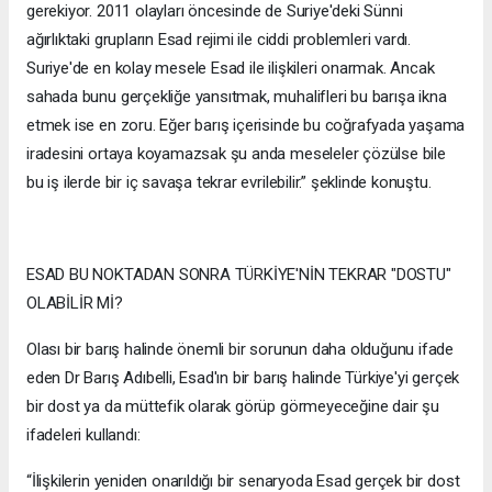
gerekiyor. 2011 olayları öncesinde de Suriye'deki Sünni
ağırlıktaki grupların Esad rejimi ile ciddi problemleri vardı.
Suriye'de en kolay mesele Esad ile ilişkileri onarmak. Ancak
sahada bunu gerçekliğe yansıtmak, muhalifleri bu barışa ikna
etmek ise en zoru. Eğer barış içerisinde bu coğrafyada yaşama
iradesini ortaya koyamazsak şu anda meseleler çözülse bile
bu iş ilerde bir iç savaşa tekrar evrilebilir.” şeklinde konuştu.
ESAD BU NOKTADAN SONRA TÜRKİYE'NİN TEKRAR "DOSTU"
OLABİLİR Mİ?
Olası bir barış halinde önemli bir sorunun daha olduğunu ifade
eden Dr Barış Adıbelli, Esad'ın bir barış halinde Türkiye'yi gerçek
bir dost ya da müttefik olarak görüp görmeyeceğine dair şu
ifadeleri kullandı:
“İlişkilerin yeniden onarıldığı bir senaryoda Esad gerçek bir dost