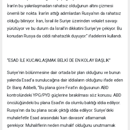
İran'ın bu yakınlaşmadan rahatsız olduğunun altını çizmesi
önemli bir nokta. İran'ın attığı adımlardan Rusya'nın da rahatsız
olduğu biliniyor. İran, İsrail ile Suriye üzerinden vekalet savaşı
yürütüyor ve bu durum da İsrail'in dikkatini Suriye'ye çekiyor. Bu
konudan Rusya da ciddi rahatsızlık duyuyor.” ifadelerini kullandı.
“ESAD İLE KUCAKLAŞMAK BELKİ DE EN KOLAY BAŞLIK”
Suriye'nin bölünmesine dair ortada bir plan olduğunu ve bunun
yakında Esad'a sunulucağına dair iddiaların olduğunu ifade eden
Dr. Barış Adıbelli, “Bu plana göre Fırat'ın doğusunun ABD
kontrolündeki YPG/PYD güçlerine bırakılması söz konusu. ABD
öncülüğündeki bu plana Esad'ın da olumlu baktığı iddia ediliyor.
Rusya'nın da bu plana sıcak çıktığı iddia ediliyor. Suriye'deki
muhalefetle Esad arasındaki ‘kan davasını’ atlamamak
gerekiyor. Muhaliflerin neden muhalif olduğunu unutmamak