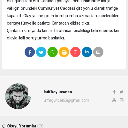
olduğunu fark etti. Çantada patlayıcı olma ihtimaline karşı
valiliğin önündeki Cumhuriyet Caddesi çift yönlü olarak trafiğe
kapatıldı. Olay yerine giden bomba imha uzmanları, inceledikleri
çantayı fünye ile patlattı. Çantadan elbise çıktı.
Çantanın kim ya da kimler tarafından bırakıldığı belirlenemezken
olayla ilgili soruşturma başlatıldı.
latif koyunsatan
urfaguncel63@gmail.com
Okuyu Yorumları
(0)