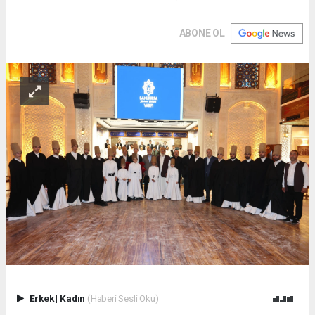
ABONE OL
Erkek
|
Kadın
(Haberi Sesli Oku)