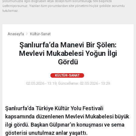
yorumunuzla ilgili doğrudan veya dolaylı tüm sorumluluğu tek başınıza
üstleniyorsunuz. Yazılan tüm yorumlardan site yönetimi hiçbir şekilde sorumlu
tutulamaz.
Anasayfa
Kültür-Sanat
Şanlıurfa’da Manevi Bir Şölen:
Mevlevi Mukabelesi Yoğun İlgi
Gördü
KÜLTÜR-SANAT
02.05.2026 - 13:19, Güncelleme: 02.05.2026 - 13:29
Şanlıurfa’da Türkiye Kültür Yolu Festivali
kapsamında düzenlenen Mevlevi Mukabelesi büyük
ilgi gördü. Başkan Gülpınar’ın konuşması ve sema
gösterisi unutulmaz anlar yaşattı.