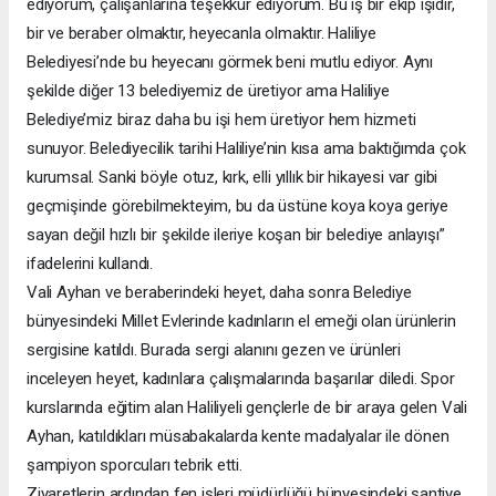
ediyorum, çalışanlarına teşekkür ediyorum. Bu iş bir ekip işidir,
bir ve beraber olmaktır, heyecanla olmaktır. Haliliye
Belediyesi’nde bu heyecanı görmek beni mutlu ediyor. Aynı
şekilde diğer 13 belediyemiz de üretiyor ama Haliliye
Belediye’miz biraz daha bu işi hem üretiyor hem hizmeti
sunuyor. Belediyecilik tarihi Haliliye’nin kısa ama baktığımda çok
kurumsal. Sanki böyle otuz, kırk, elli yıllık bir hikayesi var gibi
geçmişinde görebilmekteyim, bu da üstüne koya koya geriye
sayan değil hızlı bir şekilde ileriye koşan bir belediye anlayışı”
ifadelerini kullandı.
Vali Ayhan ve beraberindeki heyet, daha sonra Belediye
bünyesindeki Millet Evlerinde kadınların el emeği olan ürünlerin
sergisine katıldı. Burada sergi alanını gezen ve ürünleri
inceleyen heyet, kadınlara çalışmalarında başarılar diledi. Spor
kurslarında eğitim alan Haliliyeli gençlerle de bir araya gelen Vali
Ayhan, katıldıkları müsabakalarda kente madalyalar ile dönen
şampiyon sporcuları tebrik etti.
Ziyaretlerin ardından fen işleri müdürlüğü bünyesindeki şantiye