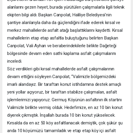
alanlarını gezen heyet, burada yürütülen çalışmalarla ilgili teknik
ekipten bilgi aldı. Başkan Canpolat, Haliliye Belediyesi’nin
şantiye alanlarıyla daha da güçlendiğini ifade ederek kırsal ve
merkez mahallelerde asfalt atağı başlattıklarını kaydetti. Kırsal
mahallelerin etap etap asfaltla buluştuğunu belirten Başkan
Canpolat, Vali Ayhan ve beraberindekilerle birlikte Dağeteği
bölgesinde devam eden sathi kaplama asfalt çalışmalarını
inceledi.
Söz verdikleri gibi kırsal mahallelerde asfalt çalışmalarının
devam ettiğini söyleyen Canpolat, “Valimizle bölgemizdeki
imarlı alandayız. Bir taraftan konut istihdamına destek amaçlı
yeni yollar açıyoruz, bir taraftan stabilize çalışmaları, asfalt
işlemlerimizi yapıyoruz. Germuş Köyünün asfaltının ilk startını
Valimizle birlikte vermiş olduk. Hedefimize, en az 10 bin konut
diyerek çıkmıştık. İnşallah burada 10 bin konut yükselecek.
Kırsalda da en az 50 köy asfaltlanacak demiştik, çok şükür şu
anda 10 köyümüzü tamamladık ve etap etap köy içi asfalt