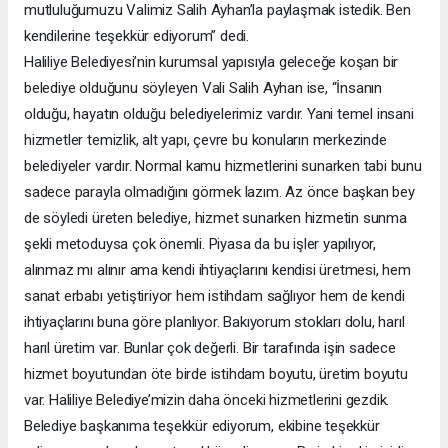
mutluluğumuzu Valimiz Salih Ayhan’la paylaşmak istedik. Ben
kendilerine teşekkür ediyorum” dedi.
Haliliye Belediyesi’nin kurumsal yapısıyla geleceğe koşan bir
belediye olduğunu söyleyen Vali Salih Ayhan ise, “İnsanın
olduğu, hayatın olduğu belediyelerimiz vardır. Yani temel insani
hizmetler temizlik, alt yapı, çevre bu konuların merkezinde
belediyeler vardır. Normal kamu hizmetlerini sunarken tabi bunu
sadece parayla olmadığını görmek lazım. Az önce başkan bey
de söyledi üreten belediye, hizmet sunarken hizmetin sunma
şekli metoduysa çok önemli. Piyasa da bu işler yapılıyor,
alınmaz mı alınır ama kendi ihtiyaçlarını kendisi üretmesi, hem
sanat erbabı yetiştiriyor hem istihdam sağlıyor hem de kendi
ihtiyaçlarını buna göre planlıyor. Bakıyorum stokları dolu, harıl
harıl üretim var. Bunlar çok değerli. Bir tarafında işin sadece
hizmet boyutundan öte birde istihdam boyutu, üretim boyutu
var. Haliliye Belediye’mizin daha önceki hizmetlerini gezdik.
Belediye başkanıma teşekkür ediyorum, ekibine teşekkür