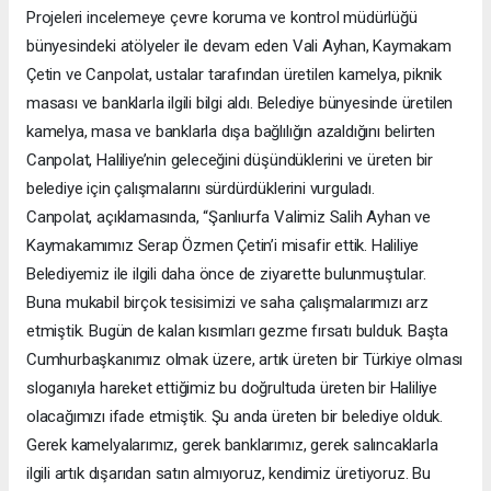
Projeleri incelemeye çevre koruma ve kontrol müdürlüğü
bünyesindeki atölyeler ile devam eden Vali Ayhan, Kaymakam
Çetin ve Canpolat, ustalar tarafından üretilen kamelya, piknik
masası ve banklarla ilgili bilgi aldı. Belediye bünyesinde üretilen
kamelya, masa ve banklarla dışa bağlılığın azaldığını belirten
Canpolat, Haliliye’nin geleceğini düşündüklerini ve üreten bir
belediye için çalışmalarını sürdürdüklerini vurguladı.
Canpolat, açıklamasında, “Şanlıurfa Valimiz Salih Ayhan ve
Kaymakamımız Serap Özmen Çetin’i misafir ettik. Haliliye
Belediyemiz ile ilgili daha önce de ziyarette bulunmuştular.
Buna mukabil birçok tesisimizi ve saha çalışmalarımızı arz
etmiştik. Bugün de kalan kısımları gezme fırsatı bulduk. Başta
Cumhurbaşkanımız olmak üzere, artık üreten bir Türkiye olması
sloganıyla hareket ettiğimiz bu doğrultuda üreten bir Haliliye
olacağımızı ifade etmiştik. Şu anda üreten bir belediye olduk.
Gerek kamelyalarımız, gerek banklarımız, gerek salıncaklarla
ilgili artık dışarıdan satın almıyoruz, kendimiz üretiyoruz. Bu