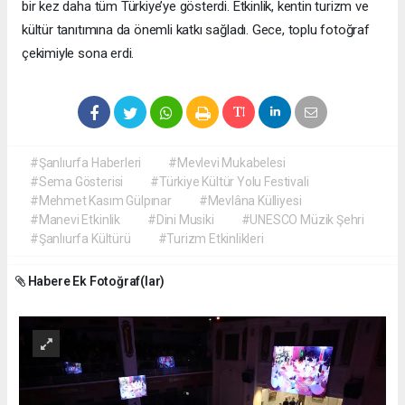
bir kez daha tüm Türkiye’ye gösterdi. Etkinlik, kentin turizm ve
kültür tanıtımına da önemli katkı sağladı. Gece, toplu fotoğraf
çekimiyle sona erdi.
#Şanlıurfa Haberleri
#Mevlevi Mukabelesi
#Sema Gösterisi
#Türkiye Kültür Yolu Festivali
#Mehmet Kasım Gülpınar
#Mevlâna Külliyesi
#Manevi Etkinlik
#Dini Musiki
#UNESCO Müzik Şehri
#Şanlıurfa Kültürü
#Turizm Etkinlikleri
Habere Ek Fotoğraf(lar)