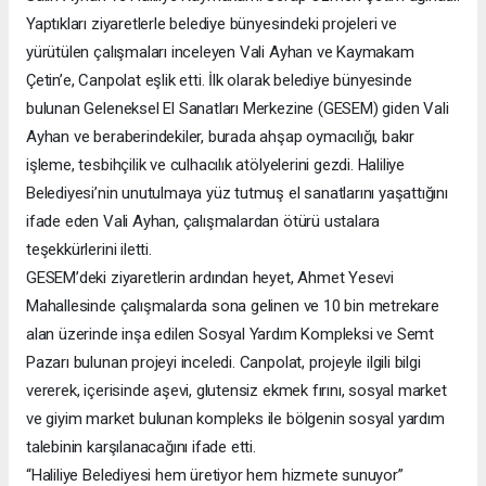
Yaptıkları ziyaretlerle belediye bünyesindeki projeleri ve
yürütülen çalışmaları inceleyen Vali Ayhan ve Kaymakam
Çetin’e, Canpolat eşlik etti. İlk olarak belediye bünyesinde
bulunan Geleneksel El Sanatları Merkezine (GESEM) giden Vali
Ayhan ve beraberindekiler, burada ahşap oymacılığı, bakır
işleme, tesbihçilik ve culhacılık atölyelerini gezdi. Haliliye
Belediyesi’nin unutulmaya yüz tutmuş el sanatlarını yaşattığını
ifade eden Vali Ayhan, çalışmalardan ötürü ustalara
teşekkürlerini iletti.
GESEM’deki ziyaretlerin ardından heyet, Ahmet Yesevi
Mahallesinde çalışmalarda sona gelinen ve 10 bin metrekare
alan üzerinde inşa edilen Sosyal Yardım Kompleksi ve Semt
Pazarı bulunan projeyi inceledi. Canpolat, projeyle ilgili bilgi
vererek, içerisinde aşevi, glutensiz ekmek fırını, sosyal market
ve giyim market bulunan kompleks ile bölgenin sosyal yardım
talebinin karşılanacağını ifade etti.
“Haliliye Belediyesi hem üretiyor hem hizmete sunuyor”