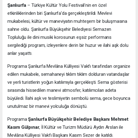
Şanlıurfa
– Türkiye Kültür Yolu Festivali’nin en özel
etkinliklerinden biri Şanlıurfa’da gerçekleştirildi. Mevlevi
mukabelesi, kültür ve maneviyatın muhteşem bir buluşmasına
sahne oldu. Şanlıurfa Büyükşehir Belediyesi Semazen
Topluluğu ile dini musiki korosunun eşsiz performans
sergilediği program, izleyenlere derin bir huzur ve ilahi aşk dolu
anlar yaşattı.
Programa
Şanlıurfa Mevlâna Külliyesi Vakfı tarafından organize
edilen mukabele, semahaneyi tıklım tıklım dolduran vatandaşlar
ve yerli turistlerin yoğun katılımıyla gerçekleşti. Sema gösterisi
sırasında hissedilen manevi atmosfer, katılımcıları adeta
büyüledi. İlahi aşk ve teslimiyetin sembolü sema, gece boyunca
unutulmaz bir manevi yolculuğa dönüştü.
Programa
Şanlıurfa Büyükşehir Belediye Başkanı Mehmet
Kasım Gülpınar
, İl Kültür ve Turizm Müdürü Aydın Arslan ile
Mevlâna Külliyesi Vakfı Başkanı Kasım Sezer de katıldı.