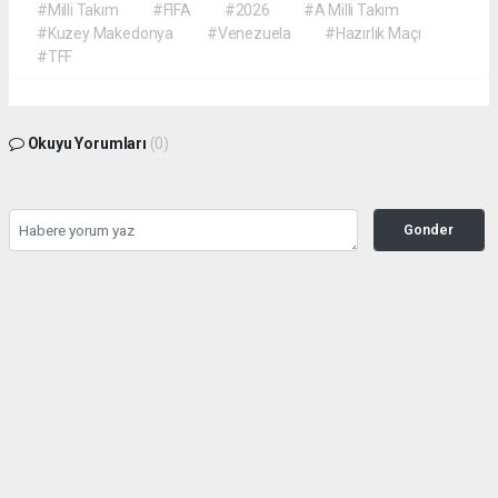
#Milli Takım
#FIFA
#2026
#A Milli Takım
#Kuzey Makedonya
#Venezuela
#Hazırlık Maçı
#TFF
Okuyu Yorumları
(0)
Gonder
Yorum yazarak Topluluk Kuralları’nı kabul etmiş bulunuyor ve siteye yaptığınız
yorumunuzla ilgili doğrudan veya dolaylı tüm sorumluluğu tek başınıza
üstleniyorsunuz. Yazılan tüm yorumlardan site yönetimi hiçbir şekilde sorumlu
tutulamaz.
haber paketi
haber scripti
haber yazılımı
Tüm hakları saklı tutulmaktadır. Copyright 2026©