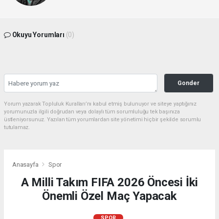
Okuyu Yorumları
(0)
Gonder
Yorum yazarak Topluluk Kuralları’nı kabul etmiş bulunuyor ve siteye yaptığınız
yorumunuzla ilgili doğrudan veya dolaylı tüm sorumluluğu tek başınıza
üstleniyorsunuz. Yazılan tüm yorumlardan site yönetimi hiçbir şekilde sorumlu
tutulamaz.
Anasayfa
Spor
A Milli Takım FIFA 2026 Öncesi İki
Önemli Özel Maç Yapacak
SPOR