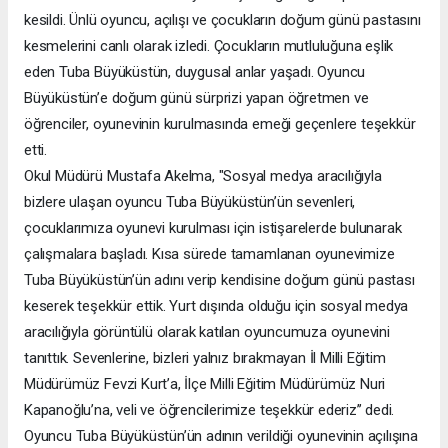
kesildi. Ünlü oyuncu, açılışı ve çocukların doğum günü pastasını
kesmelerini canlı olarak izledi. Çocukların mutluluğuna eşlik
eden Tuba Büyüküstün, duygusal anlar yaşadı. Oyuncu
Büyüküstün’e doğum günü sürprizi yapan öğretmen ve
öğrenciler, oyunevinin kurulmasında emeği geçenlere teşekkür
etti.
Okul Müdürü Mustafa Akelma, "Sosyal medya aracılığıyla
bizlere ulaşan oyuncu Tuba Büyüküstün’ün sevenleri,
çocuklarımıza oyunevi kurulması için istişarelerde bulunarak
çalışmalara başladı. Kısa sürede tamamlanan oyunevimize
Tuba Büyüküstün’ün adını verip kendisine doğum günü pastası
keserek teşekkür ettik. Yurt dışında olduğu için sosyal medya
aracılığıyla görüntülü olarak katılan oyuncumuza oyunevini
tanıttık. Sevenlerine, bizleri yalnız bırakmayan İl Milli Eğitim
Müdürümüz Fevzi Kurt’a, İlçe Milli Eğitim Müdürümüz Nuri
Kapanoğlu’na, veli ve öğrencilerimize teşekkür ederiz’’ dedi.
Oyuncu Tuba Büyüküstün’ün adının verildiği oyunevinin açılışına