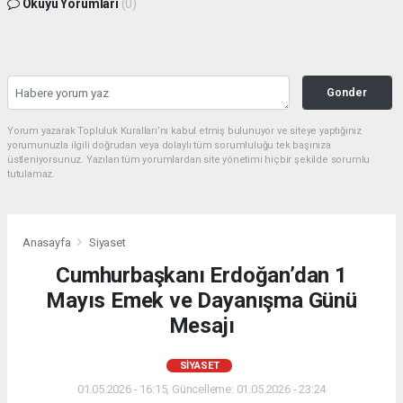
Okuyu Yorumları
(0)
Gonder
Yorum yazarak Topluluk Kuralları’nı kabul etmiş bulunuyor ve siteye yaptığınız
yorumunuzla ilgili doğrudan veya dolaylı tüm sorumluluğu tek başınıza
üstleniyorsunuz. Yazılan tüm yorumlardan site yönetimi hiçbir şekilde sorumlu
tutulamaz.
Anasayfa
Siyaset
Cumhurbaşkanı Erdoğan’dan 1
Mayıs Emek ve Dayanışma Günü
Mesajı
SIYASET
01.05.2026 - 16:15, Güncelleme: 01.05.2026 - 23:24