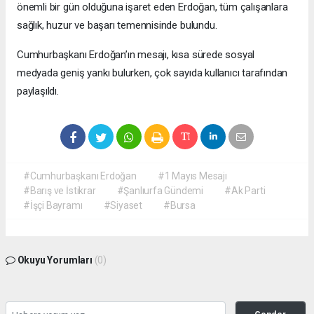
önemli bir gün olduğuna işaret eden Erdoğan, tüm çalışanlara
sağlık, huzur ve başarı temennisinde bulundu.
Cumhurbaşkanı Erdoğan’ın mesajı, kısa sürede sosyal
medyada geniş yankı bulurken, çok sayıda kullanıcı tarafından
paylaşıldı.
#Cumhurbaşkanı Erdoğan
#1 Mayıs Mesajı
#Barış ve İstikrar
#Şanlıurfa Gündemi
#Ak Parti
#İşçi Bayramı
#Siyaset
#Bursa
Okuyu Yorumları
(0)