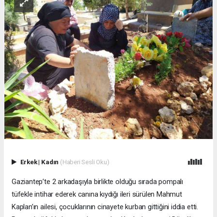
Erkek
|
Kadın
(Haberi Sesli Oku)
Gaziantep’te 2 arkadaşıyla birlikte olduğu sırada pompalı
tüfekle intihar ederek canına kıydığı ileri sürülen Mahmut
Kaplan’ın ailesi, çocuklarının cinayete kurban gittiğini iddia etti.