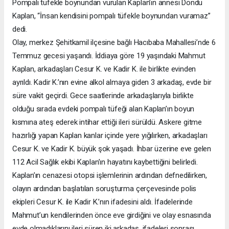
Pompalı tüfekle boynundan vurulan Kaplan’ın annesi Döndü
Kaplan, “İnsan kendisini pompalı tüfekle boynundan vuramaz”
dedi.
Olay, merkez Şehitkamil ilçesine bağlı Hacıbaba Mahallesi’nde 6
Temmuz gecesi yaşandı. İddiaya göre 19 yaşındaki Mahmut
Kaplan, arkadaşları Cesur K. ve Kadir K. ile birlikte evinden
ayrıldı. Kadir K.’nın evine alkol almaya giden 3 arkadaş, evde bir
süre vakit geçirdi. Gece saatlerinde arkadaşlarıyla birlikte
olduğu sırada evdeki pompalı tüfeği alan Kaplan’ın boyun
kısmına ateş ederek intihar ettiği ileri sürüldü. Askere gitme
hazırlığı yapan Kaplan kanlar içinde yere yığılırken, arkadaşları
Cesur K. ve Kadir K. büyük şok yaşadı. İhbar üzerine eve gelen
112 Acil Sağlık ekibi Kaplan’ın hayatını kaybettiğini belirledi.
Kaplan’ın cenazesi otopsi işlemlerinin ardından defnedilirken,
olayın ardından başlatılan soruşturma çerçevesinde polis
ekipleri Cesur K. ile Kadir K.’nın ifadesini aldı. İfadelerinde
Mahmut’un kendilerinden önce eve girdiğini ve olay esnasında
evde olmadıklarını ileri süren iki arkadaş, ifadeleri sonrası