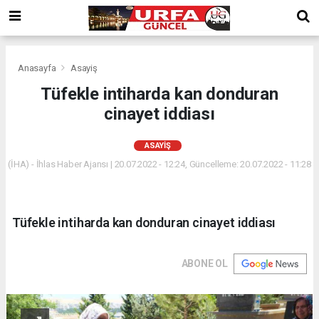
Anasayfa
Asayiş
Tüfekle intiharda kan donduran
cinayet iddiası
ASAYIŞ
(İHA) - İhlas Haber Ajansı | 20.07.2022 - 12:24, Güncelleme: 20.07.2022 - 11:28
Tüfekle intiharda kan donduran cinayet iddiası
ABONE OL