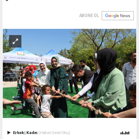
ABONE OL
Erkek
|
Kadın
(Haberi Sesli Oku)