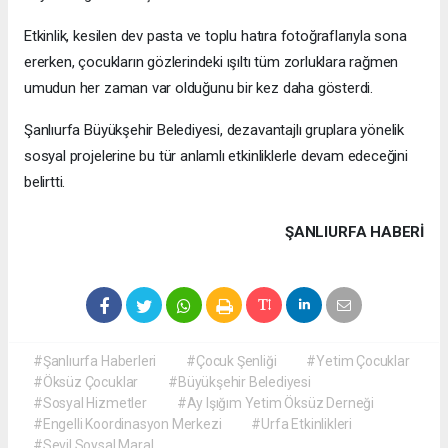
Etkinlik, kesilen dev pasta ve toplu hatıra fotoğraflarıyla sona
ererken, çocukların gözlerindeki ışıltı tüm zorluklara rağmen
umudun her zaman var olduğunu bir kez daha gösterdi.
Şanlıurfa Büyükşehir Belediyesi, dezavantajlı gruplara yönelik
sosyal projelerine bu tür anlamlı etkinliklerle devam edeceğini
belirtti.
ŞANLIURFA HABERİ
#Şanlıurfa Haberleri
#Çocuk Şenliği
#Yetim Çocuklar
#Öksüz Çocuklar
#Büyükşehir Belediyesi
#Sosyal Hizmetler
#Ay Işığım Yetim Öksüz Derneği
#Engelli Koordinasyon Merkezi
#Urfa Etkinlikleri
#Sevil Soysal Maral