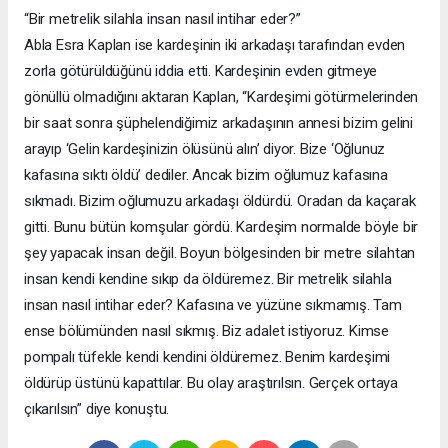
“Bir metrelik silahla insan nasıl intihar eder?”
Abla Esra Kaplan ise kardeşinin iki arkadaşı tarafından evden
zorla götürüldüğünü iddia etti. Kardeşinin evden gitmeye
gönüllü olmadığını aktaran Kaplan, “Kardeşimi götürmelerinden
bir saat sonra şüphelendiğimiz arkadaşının annesi bizim gelini
arayıp ‘Gelin kardeşinizin ölüsünü alın’ diyor. Bize ‘Oğlunuz
kafasına sıktı öldü’ dediler. Ancak bizim oğlumuz kafasına
sıkmadı. Bizim oğlumuzu arkadaşı öldürdü. Oradan da kaçarak
gitti. Bunu bütün komşular gördü. Kardeşim normalde böyle bir
şey yapacak insan değil. Boyun bölgesinden bir metre silahtan
insan kendi kendine sıkıp da öldüremez. Bir metrelik silahla
insan nasıl intihar eder? Kafasına ve yüzüne sıkmamış. Tam
ense bölümünden nasıl sıkmış. Biz adalet istiyoruz. Kimse
pompalı tüfekle kendi kendini öldüremez. Benim kardeşimi
öldürüp üstünü kapattılar. Bu olay araştırılsın. Gerçek ortaya
çıkarılsın” diye konuştu.