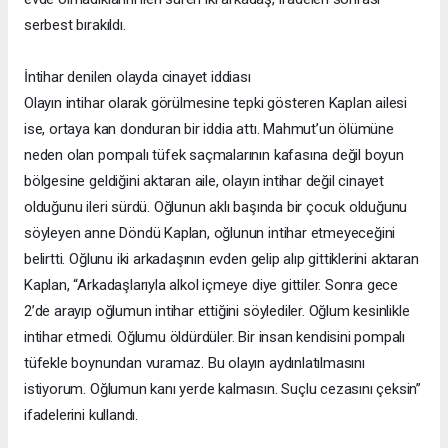
serbest bırakıldı.
İntihar denilen olayda cinayet iddiası
Olayın intihar olarak görülmesine tepki gösteren Kaplan ailesi
ise, ortaya kan donduran bir iddia attı. Mahmut’un ölümüne
neden olan pompalı tüfek saçmalarının kafasına değil boyun
bölgesine geldiğini aktaran aile, olayın intihar değil cinayet
olduğunu ileri sürdü. Oğlunun aklı başında bir çocuk olduğunu
söyleyen anne Döndü Kaplan, oğlunun intihar etmeyeceğini
belirtti. Oğlunu iki arkadaşının evden gelip alıp gittiklerini aktaran
Kaplan, “Arkadaşlarıyla alkol içmeye diye gittiler. Sonra gece
2’de arayıp oğlumun intihar ettiğini söylediler. Oğlum kesinlikle
intihar etmedi. Oğlumu öldürdüler. Bir insan kendisini pompalı
tüfekle boynundan vuramaz. Bu olayın aydınlatılmasını
istiyorum. Oğlumun kanı yerde kalmasın. Suçlu cezasını çeksin”
ifadelerini kullandı.