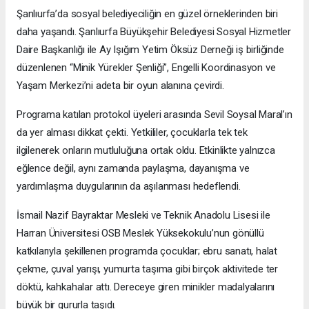
Şanlıurfa’da sosyal belediyeciliğin en güzel örneklerinden biri
daha yaşandı. Şanlıurfa Büyükşehir Belediyesi Sosyal Hizmetler
Daire Başkanlığı ile Ay Işığım Yetim Öksüz Derneği iş birliğinde
düzenlenen “Minik Yürekler Şenliği”, Engelli Koordinasyon ve
Yaşam Merkezi’ni adeta bir oyun alanına çevirdi.
Programa katılan protokol üyeleri arasında Sevil Soysal Maral’ın
da yer alması dikkat çekti. Yetkililer, çocuklarla tek tek
ilgilenerek onların mutluluğuna ortak oldu. Etkinlikte yalnızca
eğlence değil, aynı zamanda paylaşma, dayanışma ve
yardımlaşma duygularının da aşılanması hedeflendi.
İsmail Nazif Bayraktar Mesleki ve Teknik Anadolu Lisesi ile
Harran Üniversitesi OSB Meslek Yüksekokulu’nun gönüllü
katkılarıyla şekillenen programda çocuklar; ebru sanatı, halat
çekme, çuval yarışı, yumurta taşıma gibi birçok aktivitede ter
döktü, kahkahalar attı. Dereceye giren minikler madalyalarını
büyük bir gururla taşıdı.