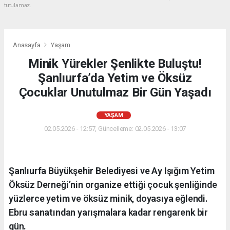
tutulamaz.
Anasayfa
Yaşam
Minik Yürekler Şenlikte Buluştu!
Şanlıurfa’da Yetim ve Öksüz
Çocuklar Unutulmaz Bir Gün Yaşadı
YAŞAM
02.05.2026 - 12:57, Güncelleme: 02.05.2026 - 13:07
Şanlıurfa Büyükşehir Belediyesi ve Ay Işığım Yetim
Öksüz Derneği’nin organize ettiği çocuk şenliğinde
yüzlerce yetim ve öksüz minik, doyasıya eğlendi.
Ebru sanatından yarışmalara kadar rengarenk bir
gün.