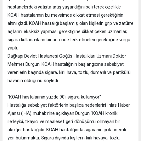
hastanelerdeki yatışta artış yaşandığını belirterek özellikle
KOAH hastalarının bu mevsimde dikkat etmesi gerektiğinin
altını çizdi. KOAH hastalığı başlamış olan kişilerin grip ve zatürre
aşılarını eksiksiz yapması gerektiğine dikkat çeken uzmanlar,
sigara kullananların bir an önce terk etmeleri gerektiğine vurgu
yaptı.
Dağkapı Devlet Hastanesi Göğüs Hastalıkları Uzmanı Doktor
Mehmet Durgun, KOAH hastalığının başlangıcına sebebiyet
verenlerin başında sigara, kirli hava, tozlu, dumanlı ve partiküllü
havanın olduğunu söyledi.
“KOAH hastalarının yüzde 90’ı sigara kullanıyor”
Hastalığa sebebiyet faktörlerin başlıca nedenlerini İhlas Haber
Ajansı (İHA) muhabirine açıklayan Durgun “KOAH kronik
ilerleyici, tıkayıcı ve maalesef geri dönüşümü olmayan bir
akciğer hastalığıdır. KOAH hastalığında sigaranın çok önemli
yeri bulunmakta. Sigara dışında kişilerin kirli havaya, tozlu,