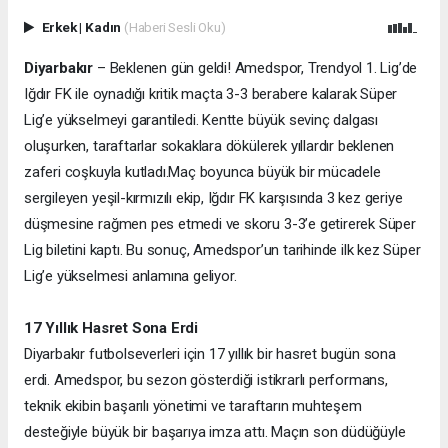
Erkek
|
Kadın
(Haberi Sesli Oku)
Diyarbakır
– Beklenen gün geldi! Amedspor, Trendyol 1. Lig’de
Iğdır FK ile oynadığı kritik maçta 3-3 berabere kalarak Süper
Lig’e yükselmeyi garantiledi. Kentte büyük sevinç dalgası
oluşurken, taraftarlar sokaklara dökülerek yıllardır beklenen
zaferi coşkuyla kutladı.
Maç boyunca büyük bir mücadele
sergileyen yeşil-kırmızılı ekip, Iğdır FK karşısında 3 kez geriye
düşmesine rağmen pes etmedi ve skoru 3-3’e getirerek Süper
Lig biletini kaptı. Bu sonuç, Amedspor’un tarihinde ilk kez Süper
Lig’e yükselmesi anlamına geliyor.
17 Yıllık Hasret Sona Erdi
Diyarbakır futbolseverleri için 17 yıllık bir hasret bugün sona
erdi. Amedspor, bu sezon gösterdiği istikrarlı performans,
teknik ekibin başarılı yönetimi ve taraftarın muhteşem
desteğiyle büyük bir başarıya imza attı. Maçın son düdüğüyle