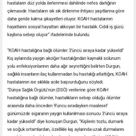
hastaların düz yolda ilerlenmesi dahilinde nefes darlığının
çıkmasıdır. Hastaların sık sık dinlenme ihtiyacı yaşıtlarına göre
daha geride kalma şikayetleri oluyor. KOAH hastalarının
hayatlarını sosyal hayattan alıkoyan bir hastalık. Ciddi iş gücü
kaybına sebep oluyor” ifadelerinde bulundu.
“KOAH hastalığına bağlı ölümler 3’üncü sıraya kadar yükseldi”
Kış aylarında yaygın akciğer hastalığından kaynaklı solunum
yolu enfeksiyonlarının daha ağır seyrettiğini belirten Durgun,
sağlıklı insanların ilaç kullanmadan bu hastalığı atlattığını, KOAH
hastalarının ise sıklıkla acile başvurduğunu söyledi.
“Dünya Sağlık Örgütü’nün (DSÖ) verilerine göre KOAH
hastalığına bağlı ölümler, hastalıkların sebep olduğu ölümler
arasında daha önceden 9’uncu sıradayken maalesef
günümüzde sigaranın yaygın kullanılması sonucu 3’üncü sıraya
kadar yükseldi” diye konuşan Durgun, “Kişilerin tozlu, dumanlı
ve soğuk ortamlardan, özellikle kış aylarında uzak durmalarını