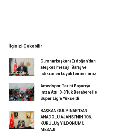
İlginizi Çekebilir
Cumhurbaşkanı Erdoğan’dan
ateşkes mesajı: Barış ve
istikrar en büyük temennimiz
Amedspor Tarihi Başarıya
İmza Attı! 3-3’lük Berabere ile
Süper Lig’e Yükseldi
BAŞKAN GÜLPINAR’DAN
ANADOLU AJANSI’NIN 106.
KURULUŞ YILDÖNÜMÜ
MESAJI