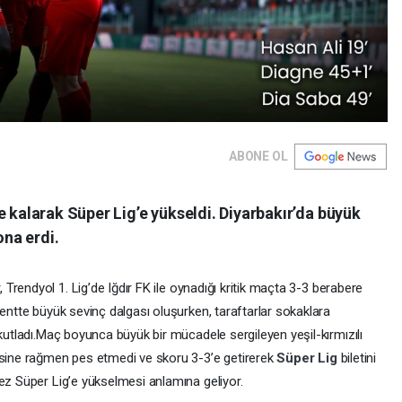
ABONE OL
e kalarak Süper Lig’e yükseldi. Diyarbakır’da büyük
ona erdi.
rendyol 1. Lig’de Iğdır FK ile oynadığı kritik maçta 3-3 berabere
Kentte büyük sevinç dalgası oluşurken, taraftarlar sokaklara
utladı.
Maç boyunca büyük bir mücadele sergileyen yeşil-kırmızılı
esine rağmen pes etmedi ve skoru 3-3’e getirerek
Süper Lig
biletini
ez Süper Lig’e yükselmesi anlamına geliyor.