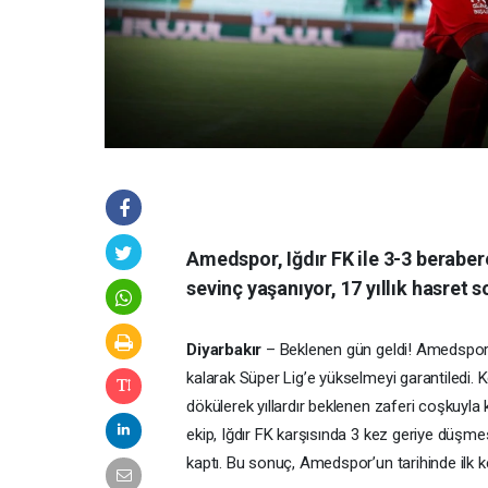
Amedspor, Iğdır FK ile 3-3 beraber
sevinç yaşanıyor, 17 yıllık hasret s
Diyarbakır
– Beklenen gün geldi! Amedspor, T
kalarak Süper Lig’e yükselmeyi garantiledi. 
dökülerek yıllardır beklenen zaferi coşkuyla k
ekip, Iğdır FK karşısında 3 kez geriye düşm
kaptı. Bu sonuç, Amedspor’un tarihinde ilk k