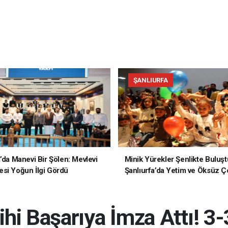
ŞANLIURFA
a’da Manevi Bir Şölen: Mevlevi
Minik Yürekler Şenlikte Buluşt
si Yoğun İlgi Gördü
Şanlıurfa’da Yetim ve Öksüz Ç
Unutulmaz Bir Gün Yaşadı
hi Başarıya İmza Attı! 3-