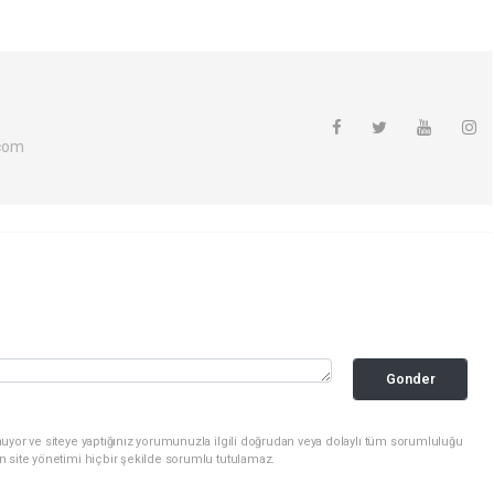
com
Gonder
uyor ve siteye yaptığınız yorumunuzla ilgili doğrudan veya dolaylı tüm sorumluluğu
n site yönetimi hiçbir şekilde sorumlu tutulamaz.