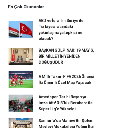
En Çok Okunanlar
ABD ve İsrail'in Suriye ile
Türkiye arasındaki
yakınlaşmaya tepkisi ne
olacak?
BAŞKAN GÜLPINAR: 19 MAYIS,
BİR MİLLETİN YENİDEN
DOĞUŞUDUR
A Milli Takım FIFA 2026 Öncesi
İki Önemli Özel Maç Yapacak
Amedspor Tarihi Başarıya
İmza Attı! 3-3’lük Berabere ile
Süper Lig’e Yükseldi
Şanlıurfa’da Manevi Bir Şölen:
Mevlevi Mukabelesi Yoğun İlgi