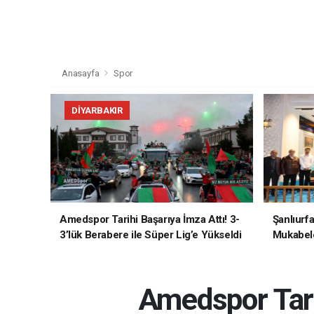
Anasayfa
Spor
DIYARBAKIR
Amedspor Tarihi Başarıya İmza Attı! 3-
Şanlıurf
3’lük Berabere ile Süper Lig’e Yükseldi
Mukabele
Amedspor Tari