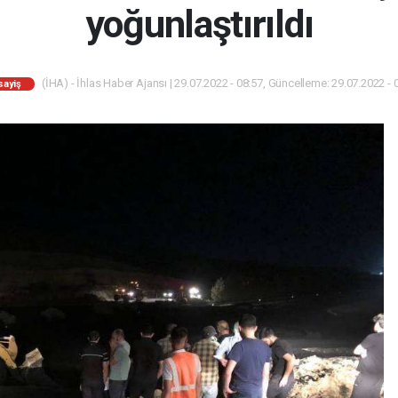
yoğunlaştırıldı
(İHA) - İhlas Haber Ajansı | 29.07.2022 - 08:57, Güncelleme: 29.07.2022 - 
sayiş