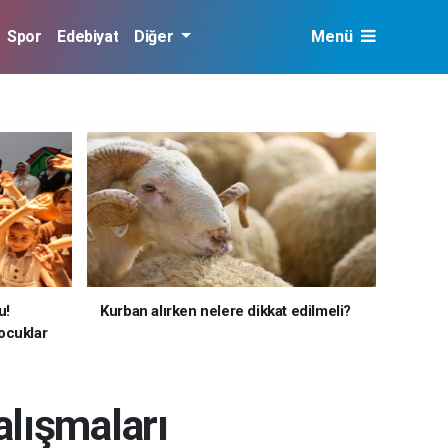
Spor
Edebiyat
Diğer
Menü
u!
Kurban alırken nelere dikkat edilmeli?
ocuklar
lışmaları