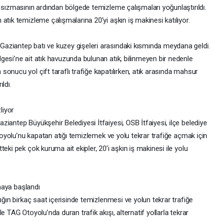
 sızmasının ardından bölgede temizleme çalışmaları yoğunlaştırıldı.
atık temizleme çalışmalarına 20’yi aşkın iş makinesi katılıyor.
aziantep batı ve kuzey gişeleri arasındaki kısmında meydana geldi.
gesi’ne ait atık havuzunda bulunan atık, bilinmeyen bir nedenle
onucu yol çift taraflı trafiğe kapatılırken, atık arasında mahsur
ıldı.
liyor
iantep Büyükşehir Belediyesi İtfaiyesi, OSB İtfaiyesi, ilçe belediye
Otoyolu’nu kapatan atığı temizlemek ve yolu tekrar trafiğe açmak için
eki pek çok kuruma ait ekipler, 20’i aşkın iş makinesi ile yolu
nmaya başlandı
ığın birkaç saat içerisinde temizlenmesi ve yolun tekrar trafiğe
e TAG Otoyolu’nda duran trafik akışı, alternatif yollarla tekrar