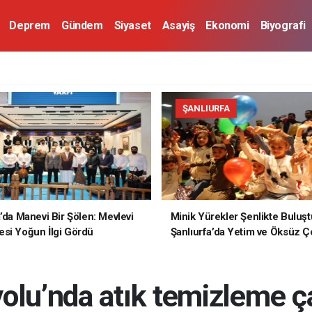
Deprem
Gündem
Siyaset
Asayiş
Ekonomi
Biyografi
ŞANLIURFA
a’da Manevi Bir Şölen: Mevlevi
Minik Yürekler Şenlikte Buluşt
si Yoğun İlgi Gördü
Şanlıurfa’da Yetim ve Öksüz Ç
Unutulmaz Bir Gün Yaşadı
olu’nda atık temizleme ça