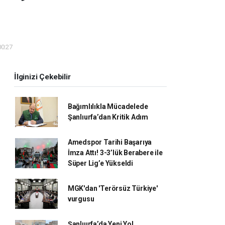
00:27
İlginizi Çekebilir
Bağımlılıkla Mücadelede
Şanlıurfa’dan Kritik Adım
Amedspor Tarihi Başarıya
İmza Attı! 3-3’lük Berabere ile
Süper Lig’e Yükseldi
MGK'dan 'Terörsüz Türkiye'
vurgusu
Şanlıurfa’da Yeni Yol