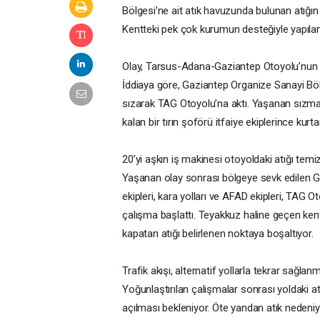
Bölgesi’ne ait atık havuzunda bulunan atığın
Kentteki pek çok kurumun desteğiyle yapılan 
Olay, Tarsus-Adana-Gaziantep Otoyolu’nun G
İddiaya göre, Gaziantep Organize Sanayi Böl
sızarak TAG Otoyolu’na aktı. Yaşanan sızma s
kalan bir tırın şoförü itfaiye ekiplerince kurtar
20’yi aşkın iş makinesi otoyoldaki atığı temiz
Yaşanan olay sonrası bölgeye sevk edilen Gaz
ekipleri, kara yolları ve AFAD ekipleri, TAG 
çalışma başlattı. Teyakkuz haline geçen kentt
kapatan atığı belirlenen noktaya boşaltıyor.
Trafik akışı, alternatif yollarla tekrar sağla
Yoğunlaştırılan çalışmalar sonrası yoldaki at
açılması bekleniyor. Öte yandan atık nedeniyl