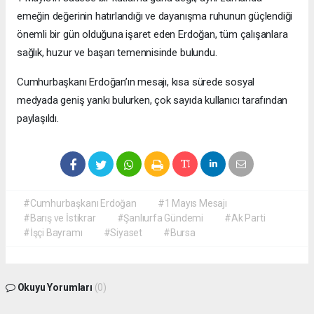
emeğin değerinin hatırlandığı ve dayanışma ruhunun güçlendiği
önemli bir gün olduğuna işaret eden Erdoğan, tüm çalışanlara
sağlık, huzur ve başarı temennisinde bulundu.
Cumhurbaşkanı Erdoğan’ın mesajı, kısa sürede sosyal
medyada geniş yankı bulurken, çok sayıda kullanıcı tarafından
paylaşıldı.
#Cumhurbaşkanı Erdoğan
#1 Mayıs Mesajı
#Barış ve İstikrar
#Şanlıurfa Gündemi
#Ak Parti
#İşçi Bayramı
#Siyaset
#Bursa
Okuyu Yorumları
(0)