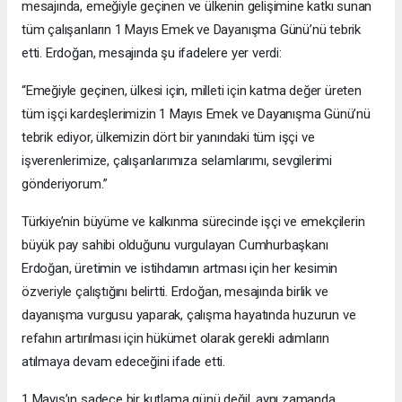
mesajında, emeğiyle geçinen ve ülkenin gelişimine katkı sunan
tüm çalışanların 1 Mayıs Emek ve Dayanışma Günü’nü tebrik
etti. Erdoğan, mesajında şu ifadelere yer verdi:
“Emeğiyle geçinen, ülkesi için, milleti için katma değer üreten
tüm işçi kardeşlerimizin 1 Mayıs Emek ve Dayanışma Günü’nü
tebrik ediyor, ülkemizin dört bir yanındaki tüm işçi ve
işverenlerimize, çalışanlarımıza selamlarımı, sevgilerimi
gönderiyorum.”
Türkiye’nin büyüme ve kalkınma sürecinde işçi ve emekçilerin
büyük pay sahibi olduğunu vurgulayan Cumhurbaşkanı
Erdoğan, üretimin ve istihdamın artması için her kesimin
özveriyle çalıştığını belirtti. Erdoğan, mesajında birlik ve
dayanışma vurgusu yaparak, çalışma hayatında huzurun ve
refahın artırılması için hükümet olarak gerekli adımların
atılmaya devam edeceğini ifade etti.
1 Mayıs’ın sadece bir kutlama günü değil, aynı zamanda