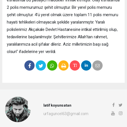
esnasında bu patlayıcı maddeler infilak etmiştir. Olay esnasında
2 polis memurumuz şehit olmuştur. Bir yerel polis memuru
şehit olmuştur. 4’ü yerel olmak üzere toplam 11 polis memuru
hayati tehlikeleri olmayacak şekilde yaralanmıştır. Yaralı
polislerimiz Akçakale Devlet Hastanesine intikal ettirilmiş olup,
tedavilerine başlanılmıştır. Şehitlerimize Allah’tan rahmet,
yaralılarımıza acil şifalar dileriz. Aziz milletimizin başı sağ
olsun” ifadelerine yer verildi.
latif koyunsatan
urfaguncel63@gmail.com