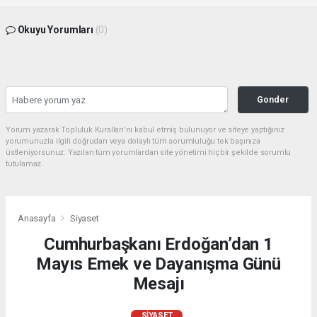
Okuyu Yorumları
(0)
Gonder
Yorum yazarak Topluluk Kuralları’nı kabul etmiş bulunuyor ve siteye yaptığınız
yorumunuzla ilgili doğrudan veya dolaylı tüm sorumluluğu tek başınıza
üstleniyorsunuz. Yazılan tüm yorumlardan site yönetimi hiçbir şekilde sorumlu
tutulamaz.
Anasayfa
Siyaset
Cumhurbaşkanı Erdoğan’dan 1
Mayıs Emek ve Dayanışma Günü
Mesajı
SIYASET