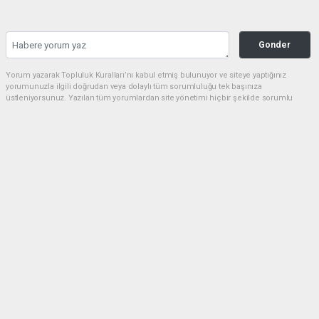
Gonder
Yorum yazarak Topluluk Kuralları’nı kabul etmiş bulunuyor ve siteye yaptığınız
yorumunuzla ilgili doğrudan veya dolaylı tüm sorumluluğu tek başınıza
üstleniyorsunuz. Yazılan tüm yorumlardan site yönetimi hiçbir şekilde sorumlu
tutulamaz.
Anasayfa
Ekonomi
ABD ve İsrail'in Suriye ile Türkiye
arasındaki yakınlaşmaya tepkisi ne
olacak?
EKONOMI
22.07.2024 - 14:29, Güncelleme: 01.05.2026 - 23:00