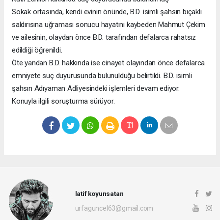
Sokak ortasında, kendi evinin önünde, B.D. isimli şahsın bıçaklı
saldırısına uğraması sonucu hayatını kaybeden Mahmut Çekim
ve ailesinin, olaydan önce B.D. tarafından defalarca rahatsız
edildiği öğrenildi.
Öte yandan B.D. hakkında ise cinayet olayından önce defalarca
emniyete suç duyurusunda bulunulduğu belirtildi. B.D. isimli
şahsın Adıyaman Adliyesindeki işlemleri devam ediyor.
Konuyla ilgili soruşturma sürüyor.
latif koyunsatan
urfaguncel63@gmail.com