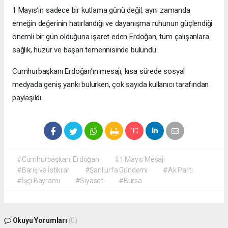
1 Mayıs’ın sadece bir kutlama günü değil, aynı zamanda
emeğin değerinin hatırlandığı ve dayanışma ruhunun güçlendiği
önemli bir gün olduğuna işaret eden Erdoğan, tüm çalışanlara
sağlık, huzur ve başarı temennisinde bulundu.
Cumhurbaşkanı Erdoğan’ın mesajı, kısa sürede sosyal
medyada geniş yankı bulurken, çok sayıda kullanıcı tarafından
paylaşıldı.
#Cumhurbaşkanı Erdoğan
#1 Mayıs Mesajı
#Barış ve İstikrar
#Şanlıurfa Gündemi
#Ak Parti
#İşçi Bayramı
#Siyaset
#Bursa
Okuyu Yorumları
(0)