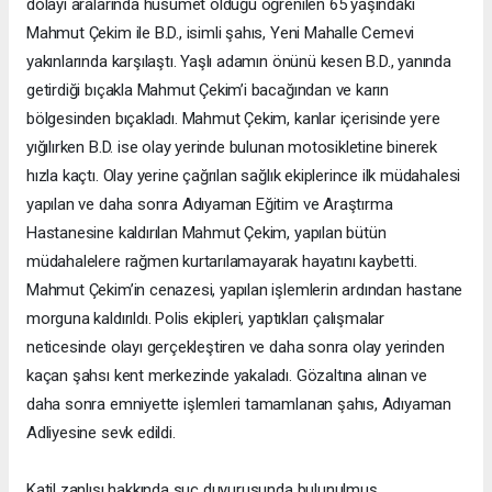
dolayı aralarında husumet olduğu öğrenilen 65 yaşındaki
Mahmut Çekim ile B.D., isimli şahıs, Yeni Mahalle Cemevi
yakınlarında karşılaştı. Yaşlı adamın önünü kesen B.D., yanında
getirdiği bıçakla Mahmut Çekim’i bacağından ve karın
bölgesinden bıçakladı. Mahmut Çekim, kanlar içerisinde yere
yığılırken B.D. ise olay yerinde bulunan motosikletine binerek
hızla kaçtı. Olay yerine çağrılan sağlık ekiplerince ilk müdahalesi
yapılan ve daha sonra Adıyaman Eğitim ve Araştırma
Hastanesine kaldırılan Mahmut Çekim, yapılan bütün
müdahalelere rağmen kurtarılamayarak hayatını kaybetti.
Mahmut Çekim’in cenazesi, yapılan işlemlerin ardından hastane
morguna kaldırıldı. Polis ekipleri, yaptıkları çalışmalar
neticesinde olayı gerçekleştiren ve daha sonra olay yerinden
kaçan şahsı kent merkezinde yakaladı. Gözaltına alınan ve
daha sonra emniyette işlemleri tamamlanan şahıs, Adıyaman
Adliyesine sevk edildi.
Katil zanlısı hakkında suç duyurusunda bulunulmuş