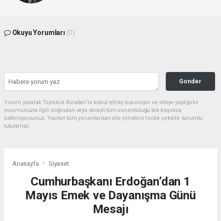
Okuyu Yorumları
(0)
Gonder
Yorum yazarak Topluluk Kuralları’nı kabul etmiş bulunuyor ve siteye yaptığınız
yorumunuzla ilgili doğrudan veya dolaylı tüm sorumluluğu tek başınıza
üstleniyorsunuz. Yazılan tüm yorumlardan site yönetimi hiçbir şekilde sorumlu
tutulamaz.
Anasayfa
Siyaset
Cumhurbaşkanı Erdoğan’dan 1
Mayıs Emek ve Dayanışma Günü
Mesajı