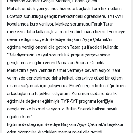
Ramazan Acarlar Gençlik Merkezi, Hasan Çelebi
Mahallesi’ndeki yeni yerinde hizmete başladı. Tüm hizmetlerin
ücretsiz sunulduğu gençlik merkezindeki öğrencilere, TYT-AYT
konularında kurs veriliyor. Merkez sorumlusu Faruk Tatar,
merkezin daha kullanılışlı ve modern bir binada hizmet vermeye
devam ettiğini söyledi. Belediye Başkanı Ayşe Çakmak’ın
eğitime verdiği önemi dile getiren Tatar, şu ifadeleri kullandı:
“Belediyemizin sosyal sorumluluk projesi çerçevesinde
gençlerimize eğitim veren Ramazan Acarlar Gençlik
Merkezimiz yeni yerinde hizmet vermeye devam ediyor. Yeni
yerimizde gençlerimize daha kaliteli, detaylı ve güzel bir eğitim
ortamı sağlamak için çalışıyoruz. Emeği geçen bütün öğretmen
arkadaşlarıma teşekkür ediyorum. Kurumumuzda rehberlik
eğitimiyle değerler eğitimiyle TYT-AYT programı içeriğiyle
gençlerimize hizmet veriyoruz. Bütün Siverek halkına hayırlı
uğurlu olsun.”
Eğitime desteği için Belediye Başkanı Ayşe Çakmak’a teşekkür
eden öğrenciler, duydukları memnuniyeti dile getirdi.