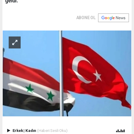
geldi.
ABONE OL
Erkek
|
Kadın
(Haberi Sesli Oku)