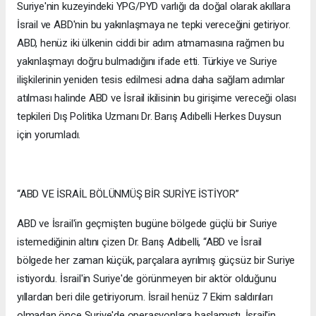
Suriye'nin kuzeyindeki YPG/PYD varlığı da doğal olarak akıllara
İsrail ve ABD'nin bu yakınlaşmaya ne tepki vereceğini getiriyor.
ABD, henüz iki ülkenin ciddi bir adım atmamasına rağmen bu
yakınlaşmayı doğru bulmadığını ifade etti. Türkiye ve Suriye
ilişkilerinin yeniden tesis edilmesi adına daha sağlam adımlar
atılması halinde ABD ve İsrail ikilisinin bu girişime vereceği olası
tepkileri Dış Politika Uzmanı Dr. Barış Adıbelli Herkes Duysun
için yorumladı.
“ABD VE İSRAİL BÖLÜNMÜŞ BİR SURİYE İSTİYOR”
ABD ve İsrail'in geçmişten bugüne bölgede güçlü bir Suriye
istemediğinin altını çizen Dr. Barış Adıbelli, “ABD ve İsrail
bölgede her zaman küçük, parçalara ayrılmış güçsüz bir Suriye
istiyordu. İsrail'in Suriye'de görünmeyen bir aktör olduğunu
yıllardan beri dile getiriyorum. İsrail henüz 7 Ekim saldırıları
olmadan önce Suriye'de operasyonlara başlamıştı. İsrail'in