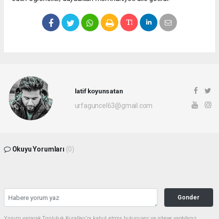
latif koyunsatan
urfaguncel63@gmail.com
Okuyu Yorumları
(0)
Gonder
Yorum yazarak Topluluk Kuralları’nı kabul etmiş bulunuyor ve siteye yaptığınız