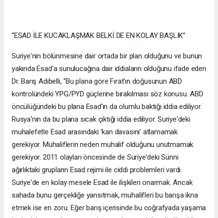
“ESAD İLE KUCAKLAŞMAK BELKİ DE EN KOLAY BAŞLIK”
Suriye'nin bölünmesine dair ortada bir plan olduğunu ve bunun
yakında Esad'a sunulucağına dair iddiaların olduğunu ifade eden
Dr. Barış Adıbelli, “Bu plana göre Fırat'ın doğusunun ABD
kontrolündeki YPG/PYD güçlerine bırakılması söz konusu. ABD
öncülüğündeki bu plana Esad'ın da olumlu baktığı iddia ediliyor.
Rusya'nın da bu plana sıcak çıktığı iddia ediliyor. Suriye'deki
muhalefetle Esad arasındaki ‘kan davasını’ atlamamak
gerekiyor. Muhaliflerin neden muhalif olduğunu unutmamak
gerekiyor. 2011 olayları öncesinde de Suriye'deki Sünni
ağırlıktaki grupların Esad rejimi ile ciddi problemleri vardı.
Suriye'de en kolay mesele Esad ile ilişkileri onarmak. Ancak
sahada bunu gerçekliğe yansıtmak, muhalifleri bu barışa ikna
etmek ise en zoru. Eğer barış içerisinde bu coğrafyada yaşama