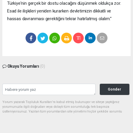
Türkiye'nin gerçek bir dostu olacağını düşünmek oldukça zor.
Esad ile ilişkileri yeniden kurarken devletimizin dikkatli ve
hassas davranması gerektiğini tekrar hatırlatmış olalım.”
Okuyu Yorumları
(0)
Gonder
Yorum yazarak Topluluk Kuralları’nı kabul etmiş bulunuyor ve siteye yaptığınız
yorumunuzla ilgili doğrudan veya dolaylı tüm sorumluluğu tek başınıza
üstleniyorsunuz. Yazılan tüm yorumlardan site yönetimi hiçbir şekilde sorumlu
tutulamaz.