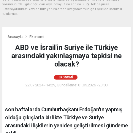
yorumunuzla ilgili doğrudan veya dolaylı tüm sorumluluğu tek başınıza
üstleniyorsunuz. Yazılan tüm yorumlardan site yönetimi hiçbir şekilde sorumlu
tutulamaz.
Anasayfa
Ekonomi
ABD ve İsrail'in Suriye ile Türkiye
arasındaki yakınlaşmaya tepkisi ne
olacak?
EKONOMI
22.07.2024 - 14:29, Güncelleme: 01.05.2026 - 23:00
son haftalarda Cumhurbaşkanı Erdoğan'ın yapmış
olduğu çıkışlarla birlikte Türkiye ve Suriye
arasındaki ilişkilerin yeniden geliştirilmesi gündeme