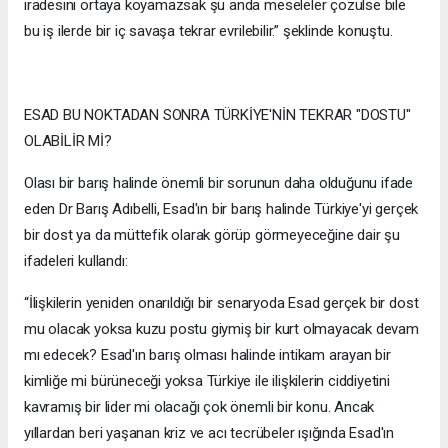
iradesini ortaya koyamazsak şu anda meseleler çözülse bile
bu iş ilerde bir iç savaşa tekrar evrilebilir.” şeklinde konuştu.
ESAD BU NOKTADAN SONRA TÜRKİYE'NİN TEKRAR "DOSTU"
OLABİLİR Mİ?
Olası bir barış halinde önemli bir sorunun daha olduğunu ifade
eden Dr Barış Adıbelli, Esad'ın bir barış halinde Türkiye'yi gerçek
bir dost ya da müttefik olarak görüp görmeyeceğine dair şu
ifadeleri kullandı:
“İlişkilerin yeniden onarıldığı bir senaryoda Esad gerçek bir dost
mu olacak yoksa kuzu postu giymiş bir kurt olmayacak devam
mı edecek? Esad'ın barış olması halinde intikam arayan bir
kimliğe mi bürüneceği yoksa Türkiye ile ilişkilerin ciddiyetini
kavramış bir lider mi olacağı çok önemli bir konu. Ancak
yıllardan beri yaşanan kriz ve acı tecrübeler ışığında Esad'ın