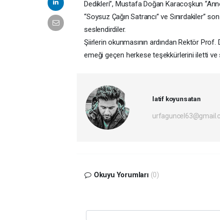
Dedikleri”, Mustafa Doğan Karacoşkun “A
“Soysuz Çağın Satrancı” ve Sınırdakiler” son 
seslendirdiler.
Şiirlerin okunmasının ardından Rektör Prof
emeği geçen herkese teşekkürlerini iletti ve 
latif koyunsatan
urfaguncel63@gmail.
Okuyu Yorumları
(0)