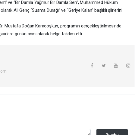
nnem” ve “Bir Damla Yağmur Bir Damla Sen”, Muhammed Hüküm
olarak Ali Genç “Susma Durağı” ve “Geriye Kalan” başlıklı şiirlerini
. Dr. Mustafa Doğan Karacoşkun, programın gerçekleştirilmesinde
şairlere günün anısı olarak belge takdim etti.
com
Gonder