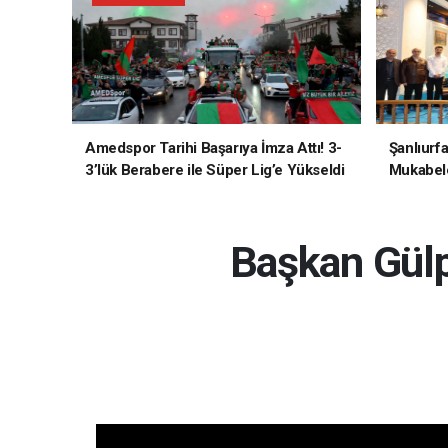
Amedspor Tarihi Başarıya İmza Attı! 3-
Şanlıurf
3’lük Berabere ile Süper Lig’e Yükseldi
Mukabele
Başkan Gülp