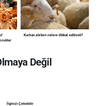
u!
Kurban alırken nelere dikkat edilmeli?
ocuklar
Olmaya Değil
İlginizi Çekebilir