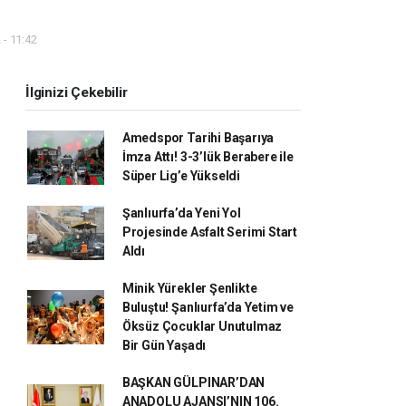
 - 11:42
İlginizi Çekebilir
Amedspor Tarihi Başarıya
İmza Attı! 3-3’lük Berabere ile
Süper Lig’e Yükseldi
Şanlıurfa’da Yeni Yol
Projesinde Asfalt Serimi Start
Aldı
Minik Yürekler Şenlikte
Buluştu! Şanlıurfa’da Yetim ve
Öksüz Çocuklar Unutulmaz
Bir Gün Yaşadı
BAŞKAN GÜLPINAR’DAN
ANADOLU AJANSI’NIN 106.