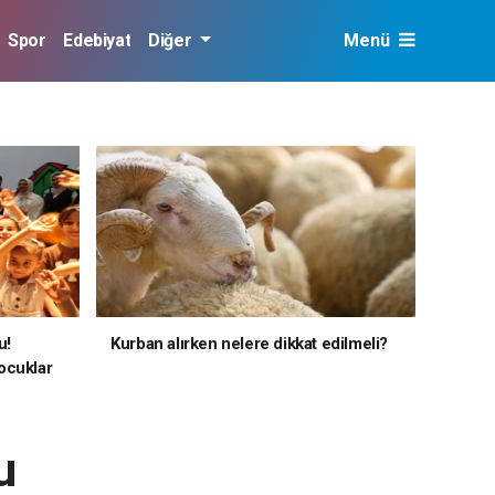
Spor
Edebiyat
Diğer
Menü
u!
Kurban alırken nelere dikkat edilmeli?
ocuklar
u