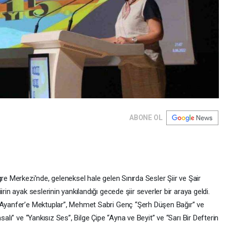
ABONE OL
re Merkezi’nde, geleneksel hale gelen Sınırda Sesler Şiir ve Şair
rin ayak seslerinin yankılandığı gecede şiir severler bir araya geldi.
 “Ayanfer’e Mektuplar”, Mehmet Sabri Genç “Şerh Düşen Bağır” ve
salı” ve “Yankısız Ses”, Bilge Çipe “Ayna ve Beyit” ve “Sarı Bir Defterin