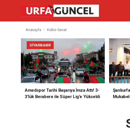
Anasayfa
Kültür-Sanat
DIYARBAKIR
Amedspor Tarihi Başarıya İmza Attı! 3-
Şanlıurf
3’lük Berabere ile Süper Lig’e Yükseldi
Mukabele