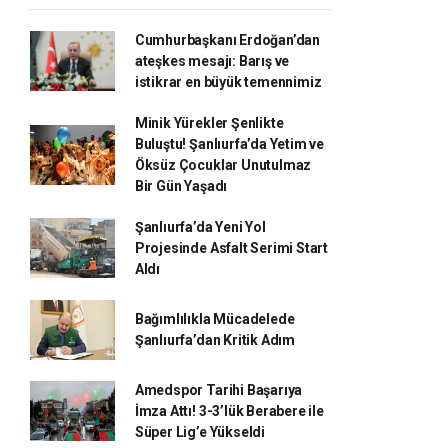
Cumhurbaşkanı Erdoğan’dan
ateşkes mesajı: Barış ve
istikrar en büyük temennimiz
Minik Yürekler Şenlikte
Buluştu! Şanlıurfa’da Yetim ve
Öksüz Çocuklar Unutulmaz
Bir Gün Yaşadı
Şanlıurfa’da Yeni Yol
Projesinde Asfalt Serimi Start
Aldı
Bağımlılıkla Mücadelede
Şanlıurfa’dan Kritik Adım
Amedspor Tarihi Başarıya
İmza Attı! 3-3’lük Berabere ile
Süper Lig’e Yükseldi