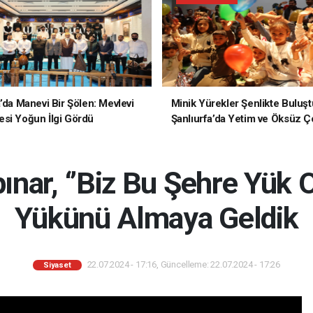
a’da Manevi Bir Şölen: Mevlevi
Minik Yürekler Şenlikte Buluşt
si Yoğun İlgi Gördü
Şanlıurfa’da Yetim ve Öksüz Ç
Unutulmaz Bir Gün Yaşadı
ınar, ‘’Biz Bu Şehre Yük 
Yükünü Almaya Geldik
22.07.2024 - 17:16, Güncelleme: 22.07.2024 - 17:26
Siyaset