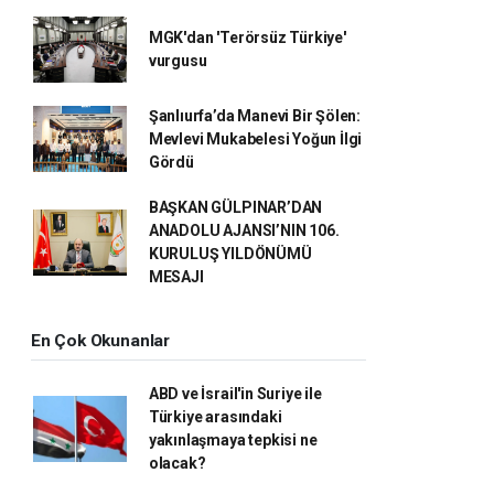
MGK'dan 'Terörsüz Türkiye'
vurgusu
Şanlıurfa’da Manevi Bir Şölen:
Mevlevi Mukabelesi Yoğun İlgi
Gördü
BAŞKAN GÜLPINAR’DAN
ANADOLU AJANSI’NIN 106.
KURULUŞ YILDÖNÜMÜ
MESAJI
En Çok Okunanlar
ABD ve İsrail'in Suriye ile
Türkiye arasındaki
yakınlaşmaya tepkisi ne
olacak?