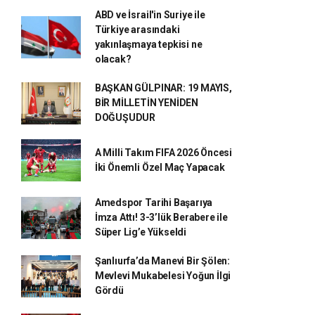
ABD ve İsrail'in Suriye ile
Türkiye arasındaki
yakınlaşmaya tepkisi ne
olacak?
BAŞKAN GÜLPINAR: 19 MAYIS,
BİR MİLLETİN YENİDEN
DOĞUŞUDUR
A Milli Takım FIFA 2026 Öncesi
İki Önemli Özel Maç Yapacak
Amedspor Tarihi Başarıya
İmza Attı! 3-3’lük Berabere ile
Süper Lig’e Yükseldi
Şanlıurfa’da Manevi Bir Şölen:
Mevlevi Mukabelesi Yoğun İlgi
Gördü