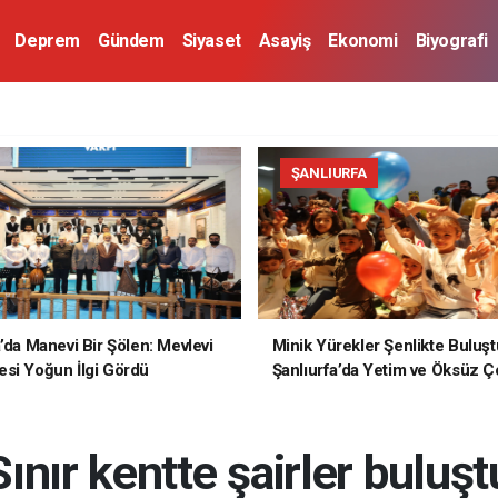
Deprem
Gündem
Siyaset
Asayiş
Ekonomi
Biyografi
ŞANLIURFA
a’da Manevi Bir Şölen: Mevlevi
Minik Yürekler Şenlikte Buluşt
si Yoğun İlgi Gördü
Şanlıurfa’da Yetim ve Öksüz Ç
Unutulmaz Bir Gün Yaşadı
Sınır kentte şairler buluşt